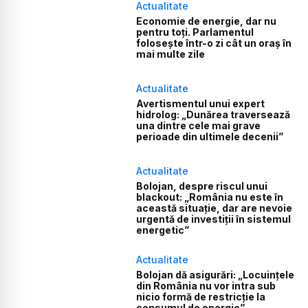
Actualitate
Economie de energie, dar nu
pentru toți. Parlamentul
folosește într-o zi cât un oraș în
mai multe zile
Actualitate
Avertismentul unui expert
hidrolog: „Dunărea traversează
una dintre cele mai grave
perioade din ultimele decenii”
Actualitate
Bolojan, despre riscul unui
blackout: „România nu este în
această situație, dar are nevoie
urgentă de investiții în sistemul
energetic”
Actualitate
Bolojan dă asigurări: „Locuințele
din România nu vor intra sub
nicio formă de restricție la
consumul de energie”