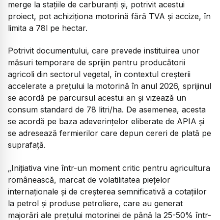
merge la stațiile de carburanți și, potrivit acestui
proiect, pot achiziționa motorină fără TVA și accize, în
limita a 78l pe hectar.
Potrivit documentului, care prevede instituirea unor
măsuri temporare de sprijin pentru producătorii
agricoli din sectorul vegetal, în contextul creșterii
accelerate a prețului la motorină în anul 2026, sprijinul
se acordă pe parcursul acestui an și vizează un
consum standard de 78 litri/ha. De asemenea, acesta
se acordă pe baza adeverințelor eliberate de APIA și
se adresează fermierilor care depun cereri de plată pe
suprafață.
„Inițiativa vine într-un moment critic pentru agricultura
românească, marcat de volatilitatea piețelor
internaționale și de creșterea semnificativă a cotațiilor
la petrol și produse petroliere, care au generat
majorări ale prețului motorinei de până la 25-50% într-