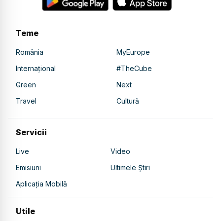
Teme
România
MyEurope
Internațional
#TheCube
Green
Next
Travel
Cultură
Servicii
Live
Video
Emisiuni
Ultimele Știri
Aplicația Mobilă
Utile