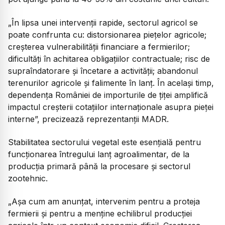
„În lipsa unei intervenții rapide, sectorul agricol se
poate confrunta cu: distorsionarea piețelor agricole;
creșterea vulnerabilității financiare a fermierilor;
dificultăți în achitarea obligațiilor contractuale; risc de
supraîndatorare și încetare a activității; abandonul
terenurilor agricole și falimente în lanț. În același timp,
dependența României de importurile de țiței amplifică
impactul creșterii cotațiilor internaționale asupra pieței
interne”, precizează reprezentanții MADR.
Stabilitatea sectorului vegetal este esențială pentru
funcționarea întregului lanț agroalimentar, de la
producția primară până la procesare și sectorul
zootehnic.
„Așa cum am anunțat, intervenim pentru a proteja
fermierii și pentru a menține echilibrul producției