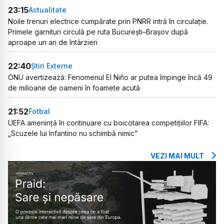
23:15
Actualitate
Noile trenuri electrice cumpărate prin PNRR intră în circulație.
Primele garnituri circulă pe ruta București–Brașov după
aproape un an de întârzieri
22:40
Știri Externe
ONU avertizează: Fenomenul El Niño ar putea împinge încă 49
de milioane de oameni în foamete acută
21:52
Fotbal
UEFA amenință în continuare cu boicotarea competițiilor FIFA:
„Scuzele lui Infantino nu schimbă nimic”
VEZI MAI MULT