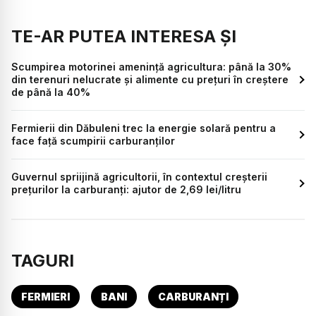
TE-AR PUTEA INTERESA ȘI
Scumpirea motorinei amenință agricultura: până la 30%
din terenuri nelucrate și alimente cu prețuri în creștere
de până la 40%
Fermierii din Dăbuleni trec la energie solară pentru a
face față scumpirii carburanților
Guvernul spriijină agricultorii, în contextul creșterii
prețurilor la carburanți: ajutor de 2,69 lei/litru
TAGURI
FERMIERI
BANI
CARBURANȚI