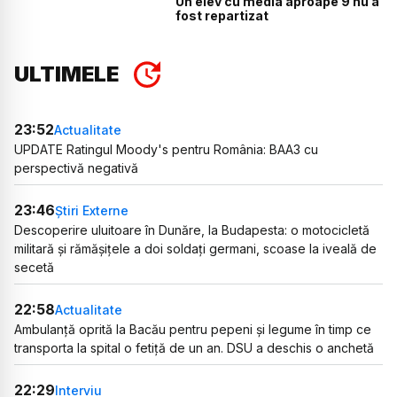
Un elev cu media aproape 9 nu a
fost repartizat
ULTIMELE
23:52
Actualitate
UPDATE Ratingul Moody's pentru România: BAA3 cu
perspectivă negativă
23:46
Știri Externe
Descoperire uluitoare în Dunăre, la Budapesta: o motocicletă
militară și rămășițele a doi soldați germani, scoase la iveală de
secetă
22:58
Actualitate
Ambulanță oprită la Bacău pentru pepeni și legume în timp ce
transporta la spital o fetiță de un an. DSU a deschis o anchetă
22:29
Interviu