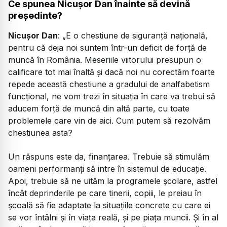
Ce spunea Nicușor Dan înainte să devină
președinte?
Nicușor Dan
: „E o chestiune de siguranță națională,
pentru că deja noi suntem într-un deficit de forță de
muncă în România. Meseriile viitorului presupun o
calificare tot mai înaltă și dacă noi nu corectăm foarte
repede această chestiune a gradului de analfabetism
funcțional, ne vom trezi în situația în care va trebui să
aducem forță de muncă din altă parte, cu toate
problemele care vin de aici. Cum putem să rezolvăm
chestiunea asta?
Un răspuns este da, finanțarea. Trebuie să stimulăm
oameni performanți să intre în sistemul de educație.
Apoi, trebuie să ne uităm la programele școlare, astfel
încât deprinderile pe care tinerii, copiii, le preiau în
școală să fie adaptate la situațiile concrete cu care ei
se vor întâlni și în viața reală, și pe piața muncii. Și în al