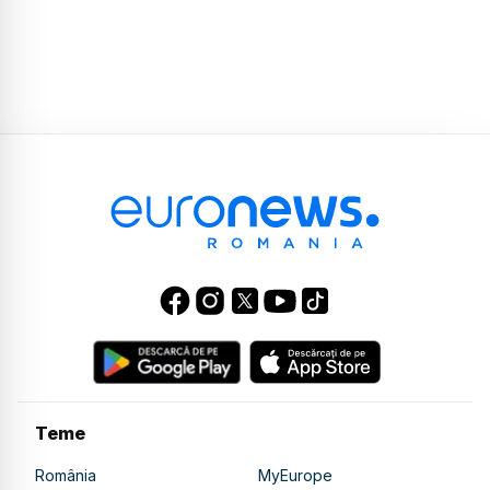
Teme
România
MyEurope