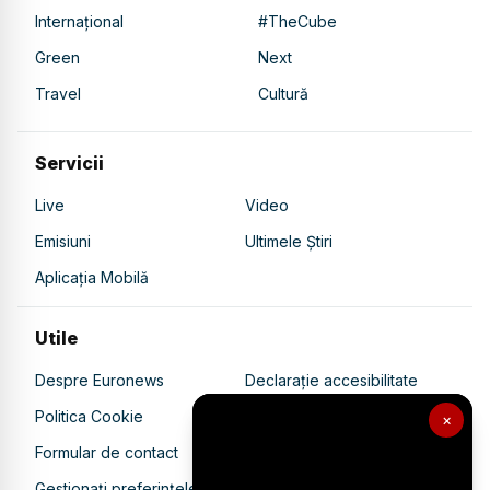
Internațional
#TheCube
Green
Next
Travel
Cultură
Servicii
Live
Video
Emisiuni
Ultimele Știri
Aplicația Mobilă
Utile
Despre Euronews
Declarație accesibilitate
Politica Cookie
Politica de confidențialitate
×
Formular de contact
Transparență în utilizarea AI
Gestionați preferințele