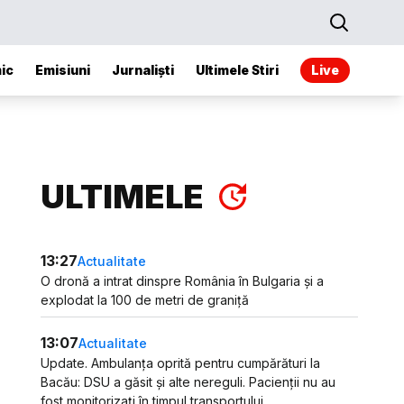
ic
Emisiuni
Jurnaliști
Ultimele Stiri
Live
ULTIMELE
13:27
Actualitate
O dronă a intrat dinspre România în Bulgaria și a
explodat la 100 de metri de graniță
13:07
Actualitate
Update. Ambulanța oprită pentru cumpărături la
Bacău: DSU a găsit și alte nereguli. Pacienții nu au
fost monitorizați în timpul transportului