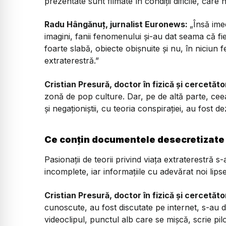
prezentate sunt filmate în condiții dificile, care n
Radu Hângănuț, jurnalist Euronews:
„Însă ime
imagini, fanii fenomenului și-au dat seama că fie 
foarte slabă, obiecte obișnuite și nu, în niciun f
extraterestră.”
Cristian Presură, doctor în fizică și cercetăto
zonă de pop culture. Dar, pe de altă parte, ce
și negaționiștii, cu teoria conspirației, au fost 
Ce conțin documentele desecretizate
Pasionații de teorii privind viața extraterestră 
incomplete, iar informațiile cu adevărat noi lips
Cristian Presură, doctor în fizică și cercetăto
cunoscute, au fost discutate pe internet, s-au dat
videoclipul, punctul alb care se mișcă, scrie pi