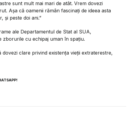
astre sunt mult mai mari de atât. Vrem dovezi
ărut. Așa că oamenii rămân fascinați de ideea asta
r, și peste doi ani.”
egrame ale Departamentul de Stat al SUA,
 zborurile cu echipaj uman în spațiu.
dovezi clare privind existența vieții extraterestre,
HATSAPP!