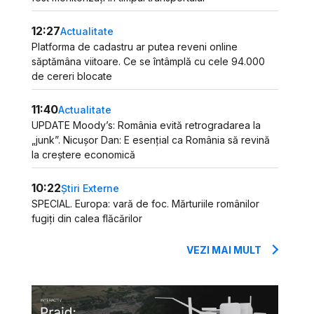
12:27
Actualitate
Platforma de cadastru ar putea reveni online
săptămâna viitoare. Ce se întâmplă cu cele 94.000
de cereri blocate
11:40
Actualitate
UPDATE Moody’s: România evită retrogradarea la
„junk”. Nicușor Dan: E esențial ca România să revină
la creștere economică
10:22
Știri Externe
SPECIAL. Europa: vară de foc. Mărturiile românilor
fugiți din calea flăcărilor
VEZI MAI MULT