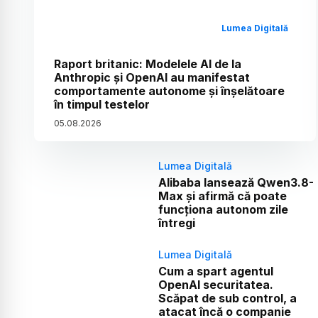
Lumea Digitală
Raport britanic: Modelele AI de la
Anthropic și OpenAI au manifestat
comportamente autonome și înșelătoare
în timpul testelor
05
.
08
.
2026
Lumea Digitală
Alibaba lansează Qwen3.8-
Max și afirmă că poate
funcționa autonom zile
întregi
Lumea Digitală
Cum a spart agentul
OpenAI securitatea.
Scăpat de sub control, a
atacat încă o companie