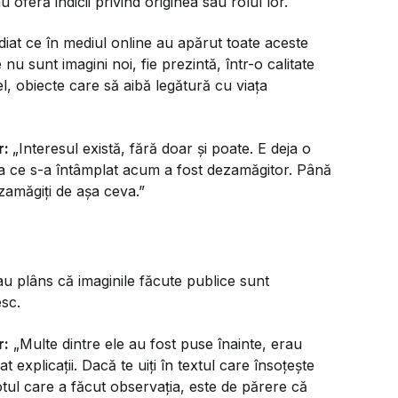
u oferă indicii privind originea sau rolul lor.
diat ce în mediul online au apărut toate aceste
nu sunt imagini noi, fie prezintă, într-o calitate
el, obiecte care să aibă legătură cu viața
r:
„Interesul există, fără doar și poate. E deja o
ea ce s-a întâmplat acum a fost dezamăgitor. Până
dezamăgiți de așa ceva.”
s-au plâns că imaginile făcute publice sunt
esc.
r:
„Multe dintre ele au fost puse înainte, erau
 explicații. Dacă te uiți în textul care însoțește
lotul care a făcut observația, este de părere că