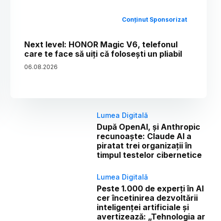
Conținut Sponsorizat
Next level: HONOR Magic V6, telefonul
care te face să uiți că folosești un pliabil
06
.
08
.
2026
Lumea Digitală
După OpenAI, și Anthropic
recunoaște: Claude AI a
piratat trei organizații în
timpul testelor cibernetice
Lumea Digitală
Peste 1.000 de experți în AI
cer încetinirea dezvoltării
inteligenței artificiale și
avertizează: „Tehnologia ar