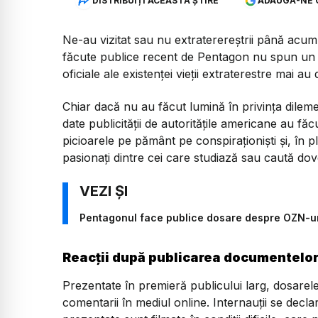
DISTRIBUIȚI ACEASTĂ ȘTIRE
ADAUGĂ-NE 
Ne-au vizitat sau nu extraterereștrii până acum?
făcute publice recent de Pentagon nu spun un „
oficiale ale existenței vieții extraterestre mai au 
Chiar dacă nu au făcut lumină în privința dileme
date publicității de autoritățile americane au f
picioarele pe pământ pe conspiraționiști și, în p
pasionați dintre cei care studiază sau caută dovez
Pentagonul face publice dosare despre OZN-u
Reacții după publicarea documentelo
Prezentate în premieră publicului larg, dosarel
comentarii în mediul online. Internauții se decl