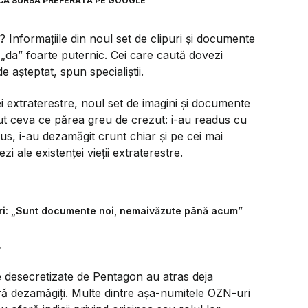
CA SURSĂ PREFERATĂ PE GOOGLE
 Informațiile din noul set de clipuri și documente
da” foarte puternic. Cei care caută dovezi
de așteptat, spun specialiștii.
i extraterestre, noul set de imagini și documente
ăcut ceva ce părea greu de crezut: i-au readus cu
lus, i-au dezamăgit crunt chiar și pe cei mai
i ale existenței vieții extraterestre.
ri: „Sunt documente noi, nemaivăzute până acum”
r
e desecretizate de Pentagon au atras deja
ară dezamăgiți. Multe dintre așa-numitele OZN-uri