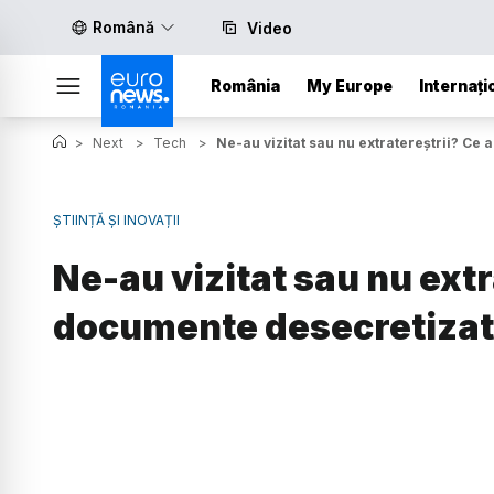
Română
Video
România
My Europe
Internați
>
Next
>
Tech
>
Ne-au vizitat sau nu extratereștrii? Ce
ȘTIINȚĂ ȘI INOVAȚII
Ne-au vizitat sau nu extr
documente desecretizat