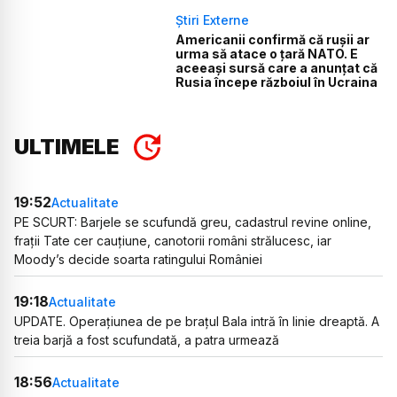
Știri Externe
Americanii confirmă că rușii ar
urma să atace o țară NATO. E
aceeași sursă care a anunțat că
Rusia începe războiul în Ucraina
ULTIMELE
19:52
Actualitate
PE SCURT: Barjele se scufundă greu, cadastrul revine online,
frații Tate cer cauțiune, canotorii români strălucesc, iar
Moody’s decide soarta ratingului României
19:18
Actualitate
UPDATE. Operațiunea de pe brațul Bala intră în linie dreaptă. A
treia barjă a fost scufundată, a patra urmează
18:56
Actualitate