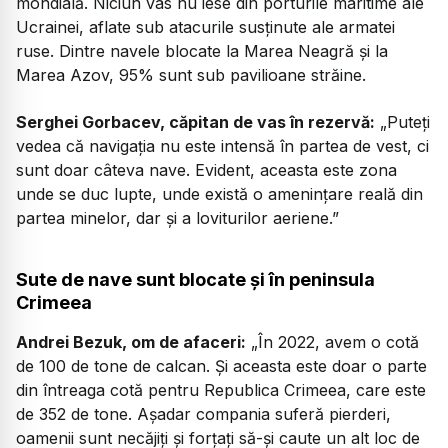
mondială. Niciun vas nu iese din porturile maritime ale
Ucrainei, aflate sub atacurile susținute ale armatei
ruse. Dintre navele blocate la Marea Neagră și la
Marea Azov, 95% sunt sub pavilioane străine.
Serghei Gorbacev, căpitan de vas în rezervă:
„Puteți
vedea că navigația nu este intensă în partea de vest, ci
sunt doar câteva nave. Evident, aceasta este zona
unde se duc lupte, unde există o amenințare reală din
partea minelor, dar și a loviturilor aeriene.”
Sute de nave sunt blocate și în peninsula
Crimeea
Andrei Bezuk, om de afaceri:
„În 2022, avem o cotă
de 100 de tone de calcan. Și aceasta este doar o parte
din întreaga cotă pentru Republica Crimeea, care este
de 352 de tone. Așadar compania suferă pierderi,
oamenii sunt necăjiți și forțați să-și caute un alt loc de