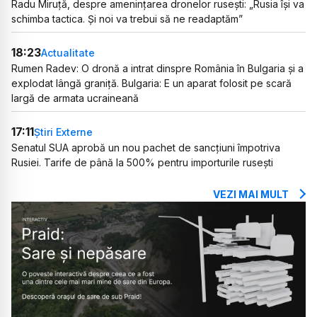
Radu Miruță, despre amenințarea dronelor rusești: „Rusia își va
schimba tactica. Și noi va trebui să ne readaptăm”
18:23
Actualitate
Rumen Radev: O dronă a intrat dinspre România în Bulgaria și a
explodat lângă graniță. Bulgaria: E un aparat folosit pe scară
largă de armata ucraineană
17:11
Știri Externe
Senatul SUA aprobă un nou pachet de sancțiuni împotriva
Rusiei. Tarife de până la 500% pentru importurile rusești
VEZI MAI MULT