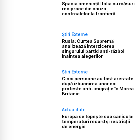
Spania amenință Italia cu măsuri
reciproce din cauza
controalelor la frontieră
Știri Externe
Rusia: Curtea Supremă
analizează interzicerea
singurului partid anti-război
înaintea alegerilor
Știri Externe
Cinci persoane au fost arestate
după izbucnirea unor noi
proteste anti-imigrație în Marea
Britanie
Actualitate
Europa se topește sub caniculă:
temperaturi record și restricții
de energie