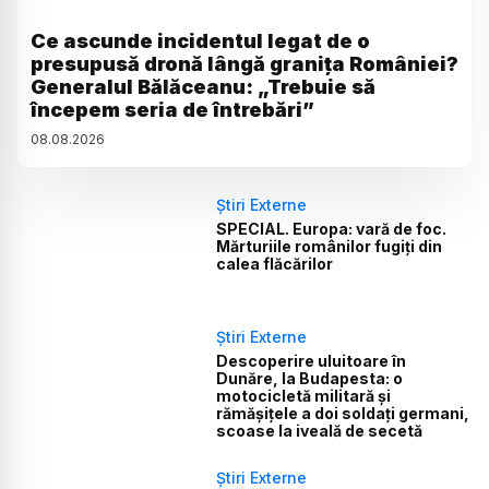
Ce ascunde incidentul legat de o
presupusă dronă lângă granița României?
Generalul Bălăceanu: „Trebuie să
începem seria de întrebări”
08
.
08
.
2026
Știri Externe
SPECIAL. Europa: vară de foc.
Mărturiile românilor fugiți din
calea flăcărilor
Știri Externe
Descoperire uluitoare în
Dunăre, la Budapesta: o
motocicletă militară și
rămășițele a doi soldați germani,
scoase la iveală de secetă
Știri Externe