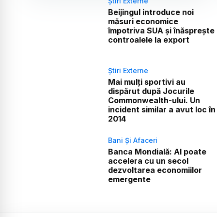
Știri Externe
Beijingul introduce noi
măsuri economice
împotriva SUA și înăsprește
controalele la export
Știri Externe
Mai mulți sportivi au
dispărut după Jocurile
Commonwealth-ului. Un
incident similar a avut loc în
2014
Bani Și Afaceri
Banca Mondială: AI poate
accelera cu un secol
dezvoltarea economiilor
emergente