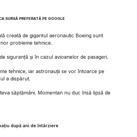
CA SURSĂ PREFERATĂ PE GOOGLE
lă creată de gigantul aeronautic Boeing sunt
unor probleme tehnice.
e siguranță și în cazul avioanelor de pasageri.
me tehnice, iar astronauții se vor întoarce pe
ul a dispărut.
 câteva săptămâni. Momentan nu duc însă lipsă de
pațiu după ani de întârziere