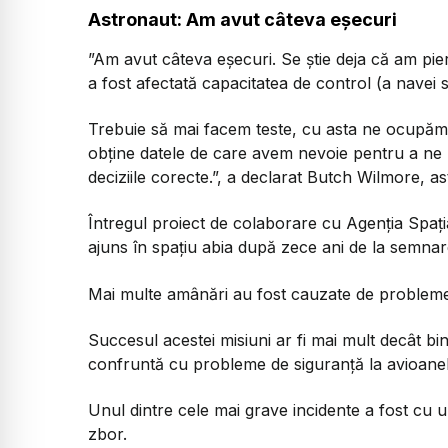
Astronaut: Am avut câteva eșecuri
”Am avut câteva eșecuri. Se știe deja că am pier
a fost afectată capacitatea de control (a navei 
Trebuie să mai facem teste, cu asta ne ocupăm
obține datele de care avem nevoie pentru a ne 
deciziile corecte.”, a declarat Butch Wilmore, a
Întregul proiect de colaborare cu Agenția Spaț
ajuns în spațiu abia după zece ani de la semnar
Mai multe amânări au fost cauzate de probleme
Succesul acestei misiuni ar fi mai mult decât bi
confruntă cu probleme de siguranță la avioanel
Unul dintre cele mai grave incidente a fost cu u
zbor.