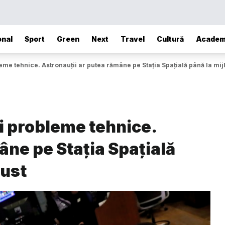
onal
Sport
Green
Next
Travel
Cultură
Academ
eme tehnice. Astronauții ar putea rămâne pe Stația Spațială până la mijl
i probleme tehnice.
âne pe Stația Spațială
gust