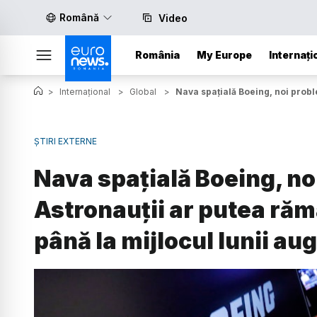
Română
Video
România
My Europe
Internați
>
Internațional
>
Global
>
Nava spațială Boeing, noi probl
ȘTIRI EXTERNE
Nava spațială Boeing, no
Astronauții ar putea răm
până la mijlocul lunii au