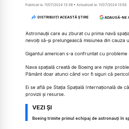
Publicat la:
11/07/2024 13:38
•
Actualizat la:
11/07/2024 13:56
DISTRIBUIȚI ACEASTĂ ȘTIRE
ADAUGĂ-NE 
Astronauții care au zburat cu prima navă spația
nevoiți să-și prelungească misiunea din cauza 
Gigantul american s-a confruntat cu probleme d
Nava spațială creată de Boeing are niște proble
Pământ doar atunci când vor fi siguri că pericol
Ei se află pe Stația Spațială Internațională de
provizii și resurse.
Boeing trimite primul echipaj de astronauți în s