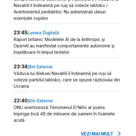
Navalnîi îi îndeamnă pe ruși să voteze Iabloko /
Avertismentul pediatrilor: Nu administrați uleiuri
esențiale copiilor
23:45
Lumea Digitală
Raport britanic: Modelele AI de la Anthropic și
OpenAI au manifestat comportamente autonome și
înșelătoare în timpul testelor
23:34
Știri Externe
Văduva lui Aleksei Navalnîi îi îndeamnă pe ruși să
voteze partidul Iabloko, care se opune războiului din
Ucraina
22:40
Știri Externe
ONU avertizează: Fenomenul El Niño ar putea
împinge încă 49 de milioane de oameni în foamete
acută
VEZI MAI MULT