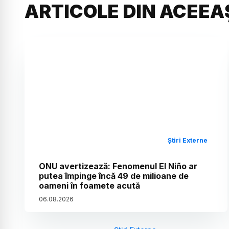
ARTICOLE DIN ACEEA
Știri Externe
ONU avertizează: Fenomenul El Niño ar
putea împinge încă 49 de milioane de
oameni în foamete acută
06
.
08
.
2026