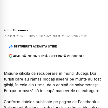
Autor:
Euronews
Publicat la:
02/10/2022 11:30
•
Actualizat la:
02/10/2022 11:31
DISTRIBUIȚI ACEASTĂ ȘTIRE
ADAUGĂ-NE CA SURSĂ PREFERATĂ PE GOOGLE
Misiune dificilă de recuperare în munții Bucegi. Doi
turiști care au rămas blocați aseară pe munte au fost
găsiți, în cele din urmă, de o echipă de salvamontiști.
Echipa urmează să înceapă manevrele de extragere.
Conform datelor publicate pe pagina de Facebook a
Salvamont Buşteni, cei doi turişti au rămas blocaţi pe