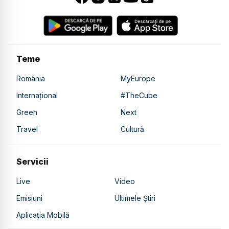
Teme
România
MyEurope
Internațional
#TheCube
Green
Next
Travel
Cultură
Servicii
Live
Video
Emisiuni
Ultimele Știri
Aplicația Mobilă