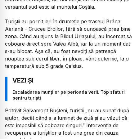
versantul sud-estic al muntelui Coştila.
Turiștii au pornit ieri în drumeție pe traseul Brâna
Aeriană - Crucea Eroilor, fără să cunoască prea bine
zona. Când au ajuns la Blidul Uriaşului, au încercat să
coboare direct spre Valea Albă, iar la un moment dat
s-au blocat. Așa că, au fost nevoiți să petreacă
noaptea sub cerul liber, în ploaie, vânt puternic, la o
temperatură sub 5 grade Celsius.
Escaladarea munților pe perioada verii. Top sfaturi
pentru turiști
Potrivit Salvamont Bușteni, turiștii
„nu au sunat după
ajutor, decât când s-a luminat de ziuă și au văzut că
este imposibil să coboare singuri.”
Intervenția de
recuperare a turiștilor a fost una grea din cauza