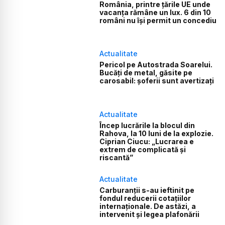
România, printre țările UE unde
vacanța rămâne un lux. 6 din 10
români nu își permit un concediu
Actualitate
Pericol pe Autostrada Soarelui.
Bucăți de metal, găsite pe
carosabil: șoferii sunt avertizați
Actualitate
Încep lucrările la blocul din
Rahova, la 10 luni de la explozie.
Ciprian Ciucu: „Lucrarea e
extrem de complicată și
riscantă”
Actualitate
Carburanții s-au ieftinit pe
fondul reducerii cotațiilor
internaționale. De astăzi, a
intervenit și legea plafonării