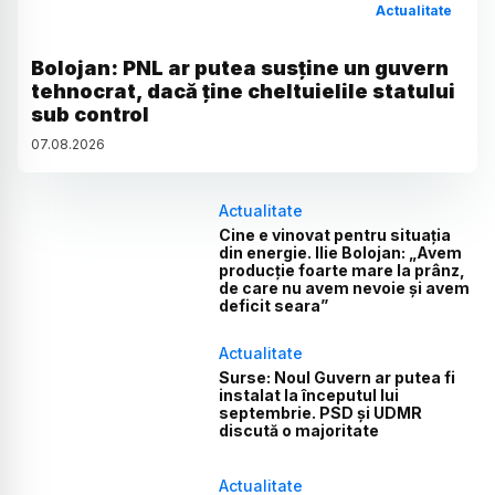
Actualitate
Bolojan: PNL ar putea susține un guvern
tehnocrat, dacă ține cheltuielile statului
sub control
07
.
08
.
2026
Actualitate
Cine e vinovat pentru situația
din energie. Ilie Bolojan: „Avem
producție foarte mare la prânz,
de care nu avem nevoie și avem
deficit seara”
Actualitate
Surse: Noul Guvern ar putea fi
instalat la începutul lui
septembrie. PSD și UDMR
discută o majoritate
Actualitate