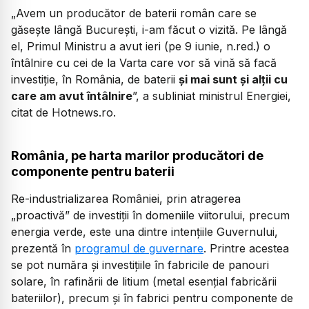
„Avem un producător de baterii român care se
găseşte lângă Bucureşti, i-am făcut o vizită. Pe lângă
el, Primul Ministru a avut ieri (pe 9 iunie, n.red.) o
întâlnire cu cei de la Varta care vor să vină să facă
investiţie, în România, de baterii
şi mai sunt şi alţii cu
care am avut întâlnire
”, a subliniat ministrul Energiei,
citat de Hotnews.ro.
România, pe harta marilor producători de
componente pentru baterii
Re-industrializarea României, prin atragerea
„proactivă” de investiții în domeniile viitorului, precum
energia verde, este una dintre intențiile Guvernului,
prezentă în
programul de guvernare
. Printre acestea
se pot număra și investițiile în fabricile de panouri
solare, în rafinării de litium (metal esențial fabricării
bateriilor), precum și în fabrici pentru componente de