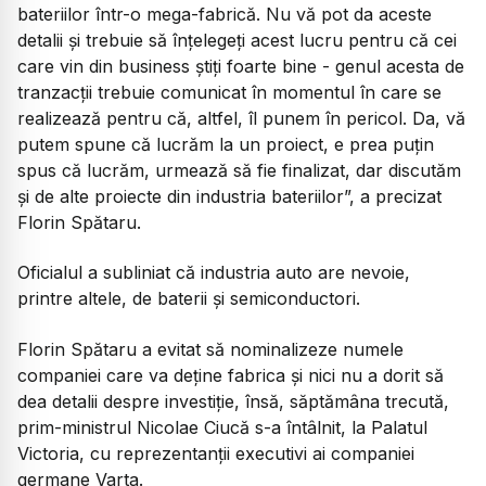
bateriilor într-o mega-fabrică. Nu vă pot da aceste
detalii şi trebuie să înţelegeţi acest lucru pentru că cei
care vin din business ştiţi foarte bine - genul acesta de
tranzacţii trebuie comunicat în momentul în care se
realizează pentru că, altfel, îl punem în pericol. Da, vă
putem spune că lucrăm la un proiect, e prea puţin
spus că lucrăm, urmează să fie finalizat, dar discutăm
şi de alte proiecte din industria bateriilor”, a precizat
Florin Spătaru.
Oficialul a subliniat că industria auto are nevoie,
printre altele, de baterii şi semiconductori.
Florin Spătaru a evitat să nominalizeze numele
companiei care va deține fabrica și nici nu a dorit să
dea detalii despre investiție, însă, săptămâna trecută,
prim-ministrul Nicolae Ciucă s-a întâlnit, la Palatul
Victoria, cu reprezentanţii executivi ai companiei
germane Varta.