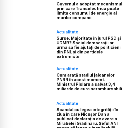
Guvernul a adoptat mecanismul
prin care Transelectrica poate
limita consumul de energie al
marilor companii
Actualitate
Surse: Majoritate în jurul PSD și
UDMR? Social democrații ar
urma să fie ajutați de politicieni
din PNL și din partidele
extremiste
Actualitate
Cum arată stadiul jaloanelor
PNRR în acest moment.
Ministrul Pîslaru a salvat 3,4
miliarde de euro nerambursabili
Actualitate
Scandal cu legea integrității în
ziua în care Nicușor Dan a
publicat declarația de avere a
Mirabelei Grădinaru. Șeful ANI
spune că legea e inaplicabilă