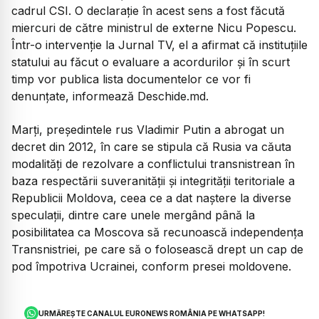
cadrul CSI. O declaraţie în acest sens a fost făcută
miercuri de către ministrul de externe Nicu Popescu.
Într-o intervenţie la Jurnal TV, el a afirmat că instituţiile
statului au făcut o evaluare a acordurilor şi în scurt
timp vor publica lista documentelor ce vor fi
denunţate, informează Deschide.md.
Marţi, preşedintele rus Vladimir Putin a abrogat un
decret din 2012, în care se stipula că Rusia va căuta
modalităţi de rezolvare a conflictului transnistrean în
baza respectării suveranităţii şi integrităţii teritoriale a
Republicii Moldova, ceea ce a dat naştere la diverse
speculaţii, dintre care unele mergând până la
posibilitatea ca Moscova să recunoască independenţa
Transnistriei, pe care să o folosească drept un cap de
pod împotriva Ucrainei, conform presei moldovene.
URMĂREȘTE CANALUL EURONEWS ROMÂNIA PE WHATSAPP!