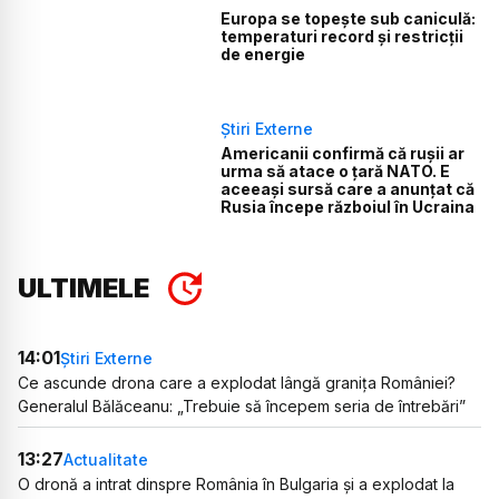
Europa se topește sub caniculă:
temperaturi record și restricții
de energie
Știri Externe
Americanii confirmă că rușii ar
urma să atace o țară NATO. E
aceeași sursă care a anunțat că
Rusia începe războiul în Ucraina
ULTIMELE
14:01
Știri Externe
Ce ascunde drona care a explodat lângă granița României?
Generalul Bălăceanu: „Trebuie să începem seria de întrebări”
13:27
Actualitate
O dronă a intrat dinspre România în Bulgaria și a explodat la