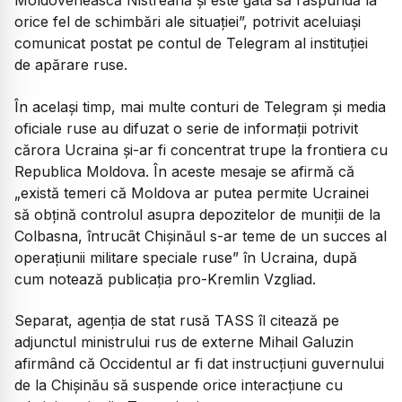
Moldovenească Nistreană şi este gata să răspundă la
orice fel de schimbări ale situaţiei”, potrivit aceluiaşi
comunicat postat pe contul de Telegram al instituţiei
de apărare ruse.
În acelaşi timp, mai multe conturi de Telegram şi media
oficiale ruse au difuzat o serie de informaţii potrivit
cărora Ucraina şi-ar fi concentrat trupe la frontiera cu
Republica Moldova. În aceste mesaje se afirmă că
„există temeri că Moldova ar putea permite Ucrainei
să obţină controlul asupra depozitelor de muniţii de la
Colbasna, întrucât Chişinăul s-ar teme de un succes al
operaţiunii militare speciale ruse” în Ucraina, după
cum notează publicaţia pro-Kremlin Vzgliad.
Separat, agenţia de stat rusă TASS îl citează pe
adjunctul ministrului rus de externe Mihail Galuzin
afirmând că Occidentul ar fi dat instrucţiuni guvernului
de la Chişinău să suspende orice interacţiune cu