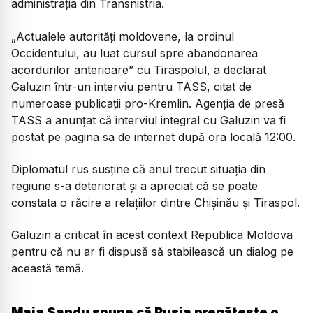
administraţia din Transnistria.
„Actualele autorităţi moldovene, la ordinul
Occidentului, au luat cursul spre abandonarea
acordurilor anterioare” cu Tiraspolul, a declarat
Galuzin într-un interviu pentru TASS, citat de
numeroase publicaţii pro-Kremlin. Agenţia de presă
TASS a anunţat că interviul integral cu Galuzin va fi
postat pe pagina sa de internet după ora locală 12:00.
Diplomatul rus susţine că anul trecut situaţia din
regiune s-a deteriorat şi a apreciat că se poate
constata o răcire a relaţiilor dintre Chişinău şi Tiraspol.
Galuzin a criticat în acest context Republica Moldova
pentru că nu ar fi dispusă să stabilească un dialog pe
această temă.
Maia Sandu spune că Rusia pregătește o