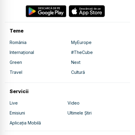
Teme
România
MyEurope
Internațional
#TheCube
Green
Next
Travel
Cultură
Servicii
Live
Video
Emisiuni
Ultimele Știri
Aplicația Mobilă