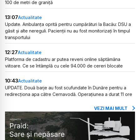
100 de metri de graniță
13:07
Actualitate
Update. Ambulanța oprită pentru cumpărături la Bacău: DSU a
găsit și alte nereguli. Pacienții nu au fost monitorizați în timpul
transportului
12:27
Actualitate
Platforma de cadastru ar putea reveni online săptămâna
viitoare. Ce se întâmplă cu cele 94.000 de cereri blocate
10:43
Actualitate
UPDATE. Două barje au fost scufundate în Dunăre pentru a
redirecționa apa către Cernavodă. Operațiunea a durat 11 ore
VEZI MAI MULT