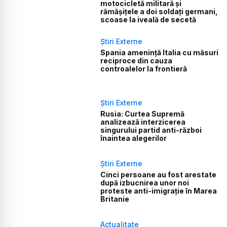
motocicletă militară și
rămășițele a doi soldați germani,
scoase la iveală de secetă
Știri Externe
Spania amenință Italia cu măsuri
reciproce din cauza
controalelor la frontieră
Știri Externe
Rusia: Curtea Supremă
analizează interzicerea
singurului partid anti-război
înaintea alegerilor
Știri Externe
Cinci persoane au fost arestate
după izbucnirea unor noi
proteste anti-imigrație în Marea
Britanie
Actualitate