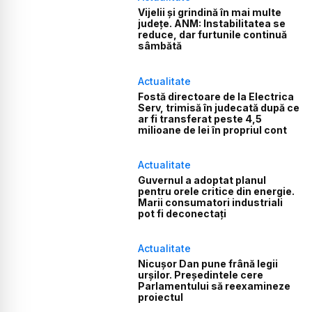
Vijelii și grindină în mai multe
județe. ANM: Instabilitatea se
reduce, dar furtunile continuă
sâmbătă
Actualitate
Fostă directoare de la Electrica
Serv, trimisă în judecată după ce
ar fi transferat peste 4,5
milioane de lei în propriul cont
Actualitate
Guvernul a adoptat planul
pentru orele critice din energie.
Marii consumatori industriali
pot fi deconectați
Actualitate
Nicușor Dan pune frână legii
urșilor. Președintele cere
Parlamentului să reexamineze
proiectul