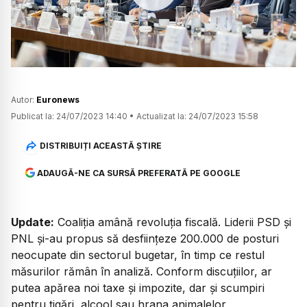
Watch
Autor:
Euronews
Publicat la:
24/07/2023 14:40
•
Actualizat la:
24/07/2023 15:58
DISTRIBUIȚI ACEASTĂ ȘTIRE
ADAUGĂ-NE CA SURSĂ PREFERATĂ PE GOOGLE
Update:
Coaliția amână revoluția fiscală. Liderii PSD și
PNL și-au propus să desființeze 200.000 de posturi
neocupate din sectorul bugetar, în timp ce restul
măsurilor rămân în analiză. Conform discuțiilor, ar
putea apărea noi taxe și impozite, dar și scumpiri
pentru țigări, alcool sau hrana animalelor.