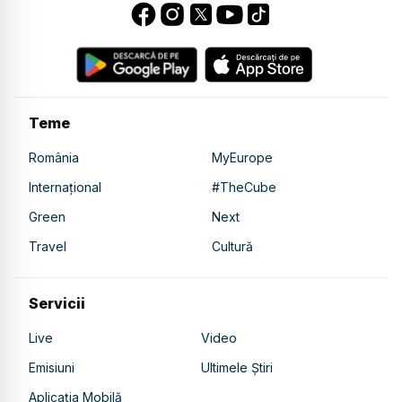
Teme
România
MyEurope
Internațional
#TheCube
Green
Next
Travel
Cultură
Servicii
Live
Video
Emisiuni
Ultimele Știri
Aplicația Mobilă