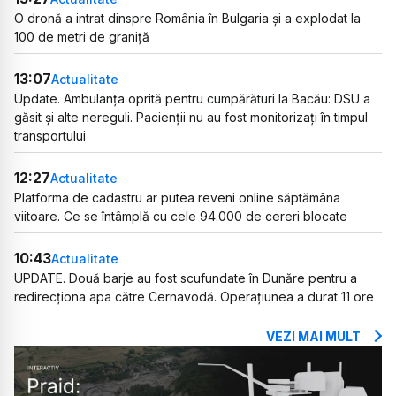
O dronă a intrat dinspre România în Bulgaria și a explodat la
100 de metri de graniță
13:07
Actualitate
Update. Ambulanța oprită pentru cumpărături la Bacău: DSU a
găsit și alte nereguli. Pacienții nu au fost monitorizați în timpul
transportului
12:27
Actualitate
Platforma de cadastru ar putea reveni online săptămâna
viitoare. Ce se întâmplă cu cele 94.000 de cereri blocate
10:43
Actualitate
UPDATE. Două barje au fost scufundate în Dunăre pentru a
redirecționa apa către Cernavodă. Operațiunea a durat 11 ore
VEZI MAI MULT