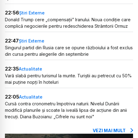
22:56
Știri Externe
Donald Trump cere „compensații” Iranului. Noua condiție care
complică negocierile pentru redeschiderea Strâmtorii Ormuz
22:47
Știri Externe
Singurul partid din Rusia care se opune războiului a fost exclus
din cursa pentru alegerile din septembrie
22:35
Actualitate
Vară slabă pentru turismul la munte. Turiștii au petrecut cu 50%
mai puține nopți în hoteluri
22:05
Actualitate
Cursă contra cronometru împotriva naturii. Nivelul Dunării
modifică planurile și scoate la iveală lipsa de acțiune din anii
trecuți. Diana Buzoianu: „Cifrele nu sunt noi"
VEZI MAI MULT