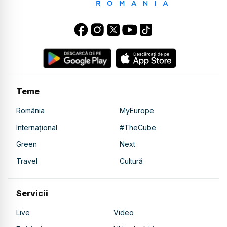
Teme
România
MyEurope
Internațional
#TheCube
Green
Next
Travel
Cultură
Servicii
Live
Video