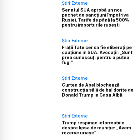
Știri Externe
Senatul SUA aprobă un nou
pachet de sancțiuni împotriva
Rusiei. Tarife de până la 500%
pentru importurile rusești
Știri Externe
Frații Tate cer să fie eliberați pe
cauțiune în SUA. Avocații: „Sunt
prea cunoscuți pentru a putea
fugi”
Știri Externe
Curtea de Apel blochează
construcția sălii de bal dorite de
Donald Trump la Casa Albă
Știri Externe
Trump respinge informațiile
despre lipsa de muniție: „Avem
rezerve uriașe”