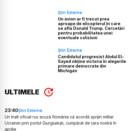
Știri Externe
Un avion ar fi trecut prea
aproape de elicopterul în care
se afla Donald Trump. Cercetări
pentru probabilitatea unei
eventuale coliziuni
Știri Externe
Candidatul progresist Abdul El-
Sayed obține victoria în alegerile
primare democrate din
Michigan
ULTIMELE
23:40
Știri Externe
Un înalt oficial rus acuză România că acordă sprijin militar
Ucrainei prin portul Giurgiulești, cumpărat de țara nostră în
aprilie