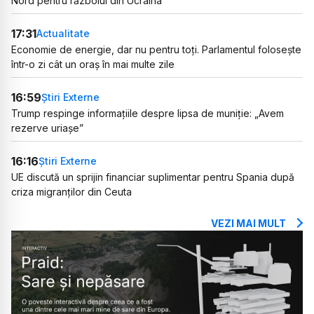
Nord pentru războiul din Ucraina
17:31
Actualitate
Economie de energie, dar nu pentru toți. Parlamentul folosește
într-o zi cât un oraș în mai multe zile
16:59
Știri Externe
Trump respinge informațiile despre lipsa de muniție: „Avem
rezerve uriașe”
16:16
Știri Externe
UE discută un sprijin financiar suplimentar pentru Spania după
criza migranților din Ceuta
VEZI MAI MULT