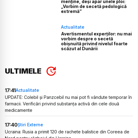
menține, deși apar unele ploi:
„Vorbim de secetă pedologică
extremă”
Actualitate
Avertismentul experților: nu mai
vorbim despre o secetă
obișnuită privind nivelul foarte
scăzut al Dunării
ULTIMELE
17:41
Actualitate
UPDATE: Colebil și Panzcebil nu mai pot fi vândute temporar în
farmacii. Verificări privind substanța activă din cele două
medicamente
17:40
Știri Externe
Ucraina: Rusia a primit 120 de rachete balistice din Coreea de