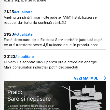
există supape de scăpare”
21:25
Actualitate
Vijelii și grindină în mai multe județe. ANM: Instabilitatea se
reduce, dar furtunile continuă sâmbătă
21:23
Actualitate
Fostă directoare de la Electrica Serv, trimisă în judecată după
ce ar fi transferat peste 4,5 milioane de lei în propriul cont
20:23
Actualitate
Guvernul a adoptat planul pentru orele critice din energie.
Marii consumatori industriali pot fi deconectați
VEZI MAI MULT