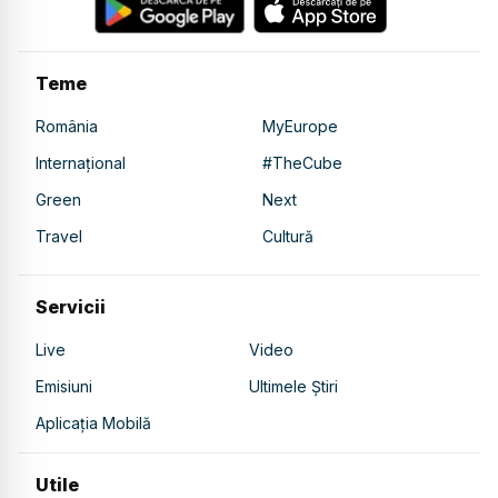
Teme
România
MyEurope
Internațional
#TheCube
Green
Next
Travel
Cultură
Servicii
Live
Video
Emisiuni
Ultimele Știri
Aplicația Mobilă
Utile