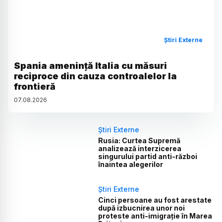
Știri Externe
Spania amenință Italia cu măsuri
reciproce din cauza controalelor la
frontieră
07
.
08
.
2026
Știri Externe
Rusia: Curtea Supremă
analizează interzicerea
singurului partid anti-război
înaintea alegerilor
Știri Externe
Cinci persoane au fost arestate
după izbucnirea unor noi
proteste anti-imigrație în Marea