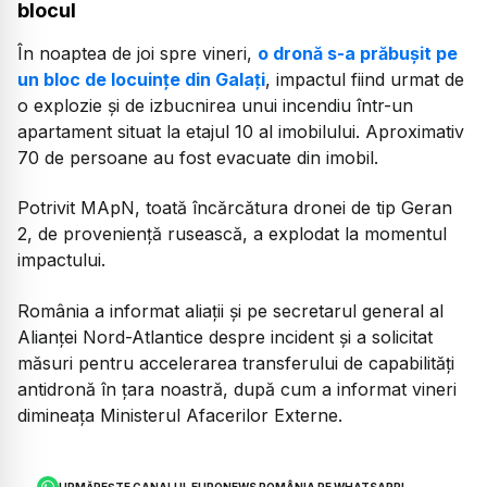
blocul
În noaptea de joi spre vineri,
o dronă s-a prăbușit pe
un bloc de locuințe din Galați
, impactul fiind urmat de
o explozie și de izbucnirea unui incendiu într-un
apartament situat la etajul 10 al imobilului. Aproximativ
70 de persoane au fost evacuate din imobil.
Potrivit MApN, toată încărcătura dronei de tip Geran
2, de proveniență rusească, a explodat la momentul
impactului.
România a informat aliații și pe secretarul general al
Alianței Nord-Atlantice despre incident și a solicitat
măsuri pentru accelerarea transferului de capabilități
antidronă în țara noastră, după cum a informat vineri
dimineața Ministerul Afacerilor Externe.
URMĂREȘTE CANALUL EURONEWS ROMÂNIA PE WHATSAPP!