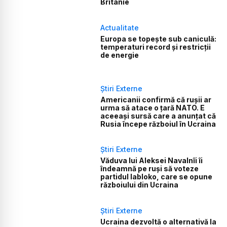
Britanie
Actualitate
Europa se topește sub caniculă:
temperaturi record și restricții
de energie
Știri Externe
Americanii confirmă că rușii ar
urma să atace o țară NATO. E
aceeași sursă care a anunțat că
Rusia începe războiul în Ucraina
Știri Externe
Văduva lui Aleksei Navalnîi îi
îndeamnă pe ruși să voteze
partidul Iabloko, care se opune
războiului din Ucraina
Știri Externe
Ucraina dezvoltă o alternativă la