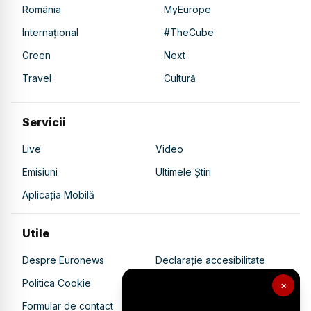
România
MyEurope
Internațional
#TheCube
Green
Next
Travel
Cultură
Servicii
Live
Video
Emisiuni
Ultimele Știri
Aplicația Mobilă
Utile
Despre Euronews
Declarație accesibilitate
Politica Cookie
Politica de confidențialitate
×
Formular de contact
Transparență în utilizarea AI