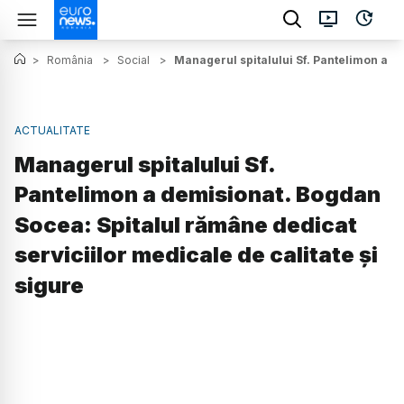
>
România
>
Social
>
Managerul spitalului Sf. Pantelimon a de
ACTUALITATE
Managerul spitalului Sf.
Pantelimon a demisionat. Bogdan
Socea: Spitalul rămâne dedicat
serviciilor medicale de calitate și
sigure