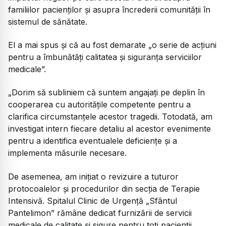
familiilor pacienților și asupra încrederii comunității în
sistemul de sănătate.
El a mai spus și că au fost demarate „o serie de acțiuni
pentru a îmbunătăți calitatea și siguranța serviciilor
medicale”.
„Dorim să subliniem că suntem angajați pe deplin în
cooperarea cu autoritățile competente pentru a
clarifica circumstanțele acestor tragedii. Totodată, am
investigat intern fiecare detaliu al acestor evenimente
pentru a identifica eventualele deficiențe și a
implementa măsurile necesare.
De asemenea, am inițiat o revizuire a tuturor
protocoalelor și procedurilor din secția de Terapie
Intensivă. Spitalul Clinic de Urgență „Sfântul
Pantelimon” rămâne dedicat furnizării de servicii
medicale de calitate și sigure pentru toți pacienții