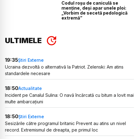
Codul roșu de caniculă se
menține, deși apar unele ploi:
„Vorbim de secetă pedologică
extremă”
ULTIMELE
19:35
Știri Externe
Ucraina dezvoltă o alternativă la Patriot. Zelenski: Am atins
standardele necesare
18:50
Actualitate
Incident pe Canalul Sulina: O navă încărcată cu bitum a lovit mai
multe ambarcațiuni
18:50
Știri Externe
Sesizările către programul britanic Prevent au atins un nivel
record. Extremismul de dreapta, pe primul loc