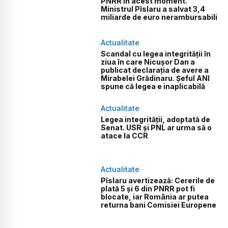
PNRR în acest moment.
Ministrul Pîslaru a salvat 3,4
miliarde de euro nerambursabili
Actualitate
Scandal cu legea integrității în
ziua în care Nicușor Dan a
publicat declarația de avere a
Mirabelei Grădinaru. Șeful ANI
spune că legea e inaplicabilă
Actualitate
Legea integrității, adoptată de
Senat. USR și PNL ar urma să o
atace la CCR
Actualitate
Pîslaru avertizează: Cererile de
plată 5 și 6 din PNRR pot fi
blocate, iar România ar putea
returna bani Comisiei Europene