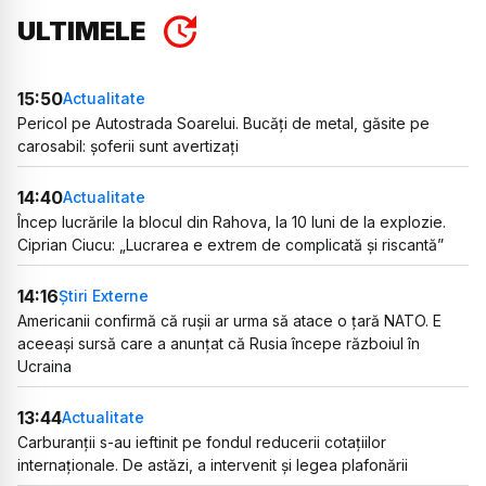
ULTIMELE
15:50
Actualitate
Pericol pe Autostrada Soarelui. Bucăți de metal, găsite pe
carosabil: șoferii sunt avertizați
14:40
Actualitate
Încep lucrările la blocul din Rahova, la 10 luni de la explozie.
Ciprian Ciucu: „Lucrarea e extrem de complicată și riscantă”
14:16
Știri Externe
Americanii confirmă că rușii ar urma să atace o țară NATO. E
aceeași sursă care a anunțat că Rusia începe războiul în
Ucraina
13:44
Actualitate
Carburanții s-au ieftinit pe fondul reducerii cotațiilor
internaționale. De astăzi, a intervenit și legea plafonării