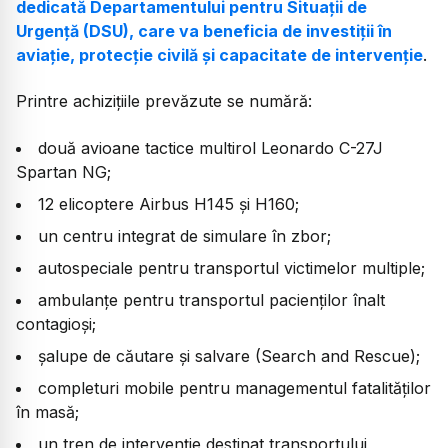
dedicată Departamentului pentru Situații de
Urgență (DSU), care va beneficia de investiții în
aviație, protecție civilă și capacitate de intervenție
.
Printre achizițiile prevăzute se numără:
două avioane tactice multirol Leonardo C-27J
Spartan NG;
12 elicoptere Airbus H145 și H160;
un centru integrat de simulare în zbor;
autospeciale pentru transportul victimelor multiple;
ambulanțe pentru transportul pacienților înalt
contagioși;
șalupe de căutare și salvare (Search and Rescue);
completuri mobile pentru managementul fatalităților
în masă;
un tren de intervenție destinat transportului