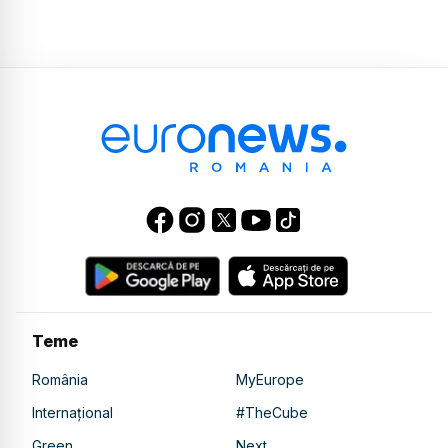
Teme
România
MyEurope
Internațional
#TheCube
Green
Next