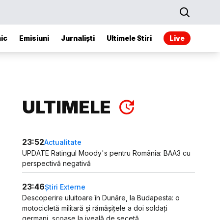
ic
Emisiuni
Jurnaliști
Ultimele Stiri
Live
ULTIMELE
23:52
Actualitate
UPDATE Ratingul Moody's pentru România: BAA3 cu
perspectivă negativă
23:46
Știri Externe
Descoperire uluitoare în Dunăre, la Budapesta: o
motocicletă militară și rămășițele a doi soldați
germani, scoase la iveală de secetă