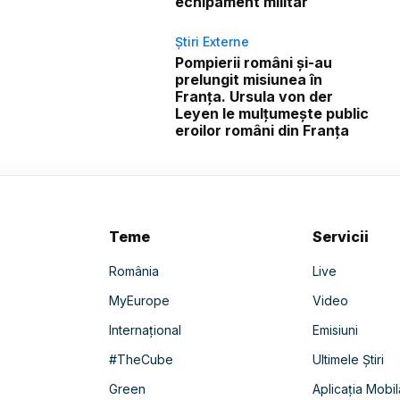
echipament militar
Știri Externe
Pompierii români și-au
prelungit misiunea în
Franța. Ursula von der
Leyen le mulțumește public
eroilor români din Franța
Teme
Servicii
România
Live
MyEurope
Video
Internațional
Emisiuni
#TheCube
Ultimele Știri
Green
Aplicația Mobil