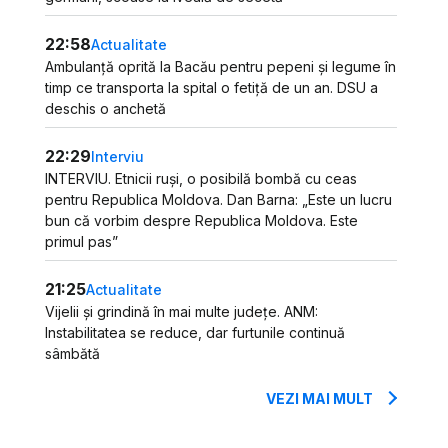
22:58
Actualitate
Ambulanță oprită la Bacău pentru pepeni și legume în
timp ce transporta la spital o fetiță de un an. DSU a
deschis o anchetă
22:29
Interviu
INTERVIU. Etnicii ruși, o posibilă bombă cu ceas
pentru Republica Moldova. Dan Barna: „Este un lucru
bun că vorbim despre Republica Moldova. Este
primul pas”
21:25
Actualitate
Vijelii și grindină în mai multe județe. ANM:
Instabilitatea se reduce, dar furtunile continuă
sâmbătă
VEZI MAI MULT