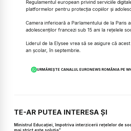
Regulamentul european privind serviciile digital
platformelor pentru protecția copiilor și adoles
Camera inferioară a Parlamentului de la Paris a 
adolescenților francezi sub 15 ani la rețelele soc
Liderul de la Elysee vrea să se asigure că acest
an școlar, în septembrie.
URMĂREȘTE CANALUL EURONEWS ROMÂNIA PE W
TE-AR PUTEA INTERESA ȘI
Ministrul Educației, împotriva interzicerii rețelelor de s
mai strict este soluția”