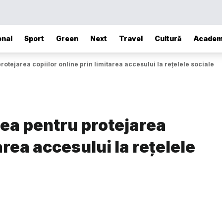
onal
Sport
Green
Next
Travel
Cultură
Academ
otejarea copiilor online prin limitarea accesului la rețelele sociale
lea pentru protejarea
area accesului la rețelele