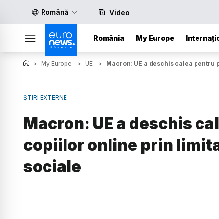
Română
Video
România
My Europe
Internați
>
My Europe
>
UE
>
Macron: UE a deschis calea pentru pr
ȘTIRI EXTERNE
Macron: UE a deschis ca
copiilor online prin limit
sociale