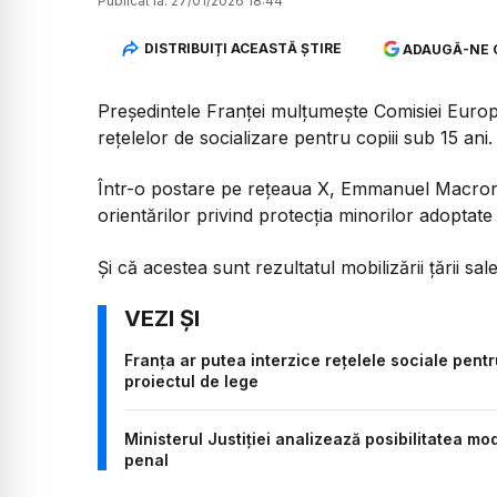
Publicat la:
27/01/2026 18:44
DISTRIBUIȚI ACEASTĂ ȘTIRE
ADAUGĂ-NE 
Președintele Franței mulțumește Comisiei Europ
rețelelor de socializare pentru copiii sub 15 ani.
Într-o postare pe rețeaua X, Emmanuel Macron 
orientărilor privind protecția minorilor adoptate 
Și că acestea sunt rezultatul mobilizării țării sale
Franța ar putea interzice rețelele sociale pentr
proiectul de lege
Ministerul Justiției analizează posibilitatea mo
penal