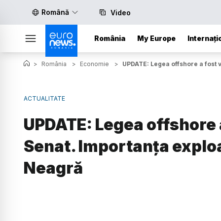
Română
Video
România
My Europe
Internați
>
România
>
Economie
>
UPDATE: Legea offshore a fost v
ACTUALITATE
UPDATE: Legea offshore a
Senat. Importanța exploa
Neagră