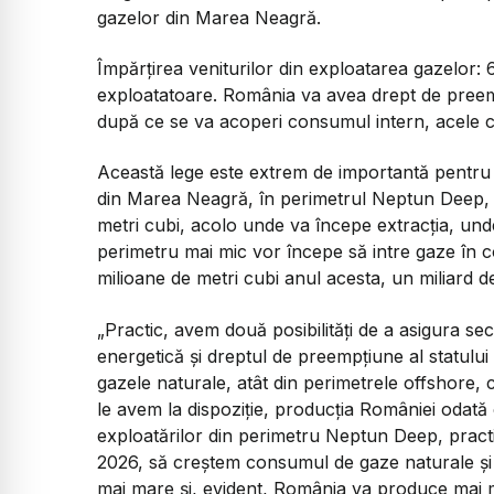
gazelor din Marea Neagră.
Împărțirea veniturilor din exploatarea gazelor
exploatatoare. România va avea drept de pree
după ce se va acoperi consumul intern, acele can
Această lege este extrem de importantă pentru 
din Marea Neagră, în perimetrul Neptun Deep, 
metri cubi, acolo unde va începe extracția, und
perimetru mai mic vor începe să intre gaze în c
milioane de metri cubi anul acesta, un miliard de
„Practic, avem două posibilități de a asigura se
energetică și dreptul de preempțiune al statului
gazele naturale, atât din perimetrele offshore, 
le avem la dispoziție, producția României odată c
exploatărilor din perimetru Neptun Deep, pract
2026, să creștem consumul de gaze naturale și s
mai mare și, evident, România va produce mai 