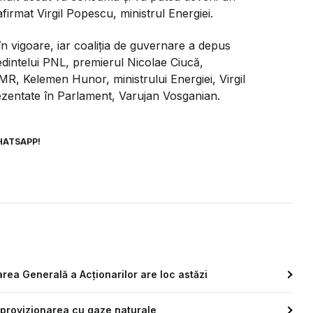
afirmat Virgil Popescu, ministrul Energiei.
în vigoare, iar coaliţia de guvernare a depus
edintelui PNL, premierul Nicolae Ciucă,
MR, Kelemen Hunor, ministrului Energiei, Virgil
rezentate în Parlament, Varujan Vosganian.
HATSAPP!
ea Generală a Acționarilor are loc astăzi
 aprovizionarea cu gaze naturale