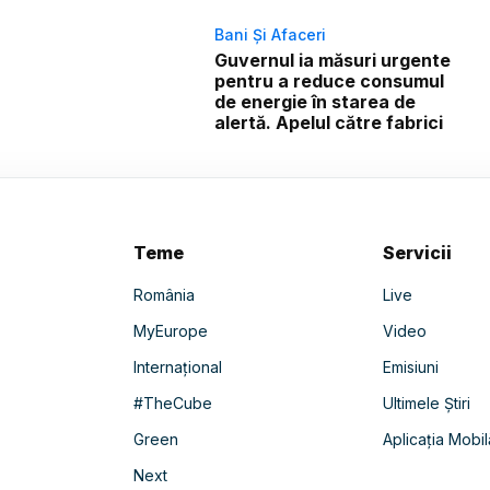
Bani Și Afaceri
Guvernul ia măsuri urgente
pentru a reduce consumul
de energie în starea de
alertă. Apelul către fabrici
Teme
Servicii
România
Live
MyEurope
Video
Internațional
Emisiuni
#TheCube
Ultimele Știri
Green
Aplicația Mobil
Next