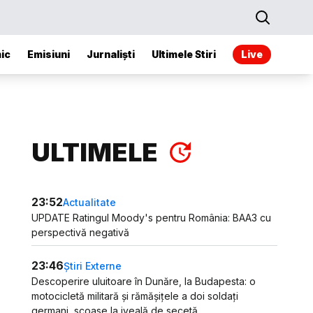
ic
Emisiuni
Jurnaliști
Ultimele Stiri
Live
ULTIMELE
23:52
Actualitate
UPDATE Ratingul Moody's pentru România: BAA3 cu
perspectivă negativă
23:46
Știri Externe
Descoperire uluitoare în Dunăre, la Budapesta: o
motocicletă militară și rămășițele a doi soldați
germani, scoase la iveală de secetă