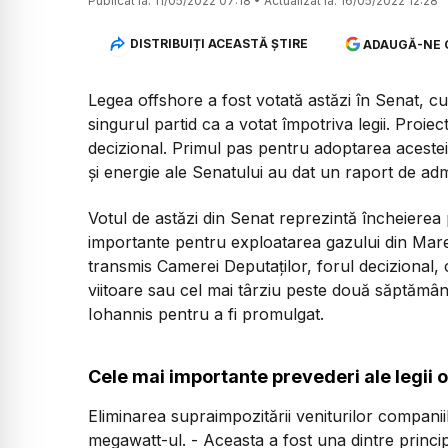
Publicat la:
11/05/2022 07:18
•
Actualizat la:
16/05/2022 12:28
DISTRIBUIȚI ACEASTĂ ȘTIRE
ADAUGĂ-NE 
Legea offshore a fost votată astăzi în Senat, cu
singurul partid ca a votat împotriva legii. Proi
decizional. Primul pas pentru adoptarea acestei 
și energie ale Senatului au dat un raport de adm
Votul de astăzi din Senat reprezintă încheierea p
importante pentru exploatarea gazului din Mar
transmis Camerei Deputaților, forul decizional,
viitoare sau cel mai târziu peste două săptămâni,
Iohannis pentru a fi promulgat.
Cele mai importante prevederi ale legii 
Eliminarea supraimpozitării veniturilor compani
megawatt-ul. - Aceasta a fost una dintre princip