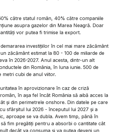
: 60% către statul român, 40% către companiile
mțiune asupra gazelor din Marea Neagră. Doar
tități vor putea fi trimise la export.
demararea investițiilor în cel mai mare zăcământ
un zăcământ estimat la 80 - 100 de miliarde de
eva în 2026-2027. Anul acesta, dintr-un alt
onductele din România, în luna iunie. 500 de
 metri cubi de anul viitor.
curitatea în aprovizionare în caz de criză
 român, în așa fel încât România să aibă acces la
cât și din perimetrele onshore. Din datele pe care
u sfârșitul lui 2026 - începutul lui 2027 și a
ic, aproape se va dubla. Avem timp, până în
ă fim pregătiți pentru a absorbi o cantitate cât
mult decât va consuma și va putea deveni un