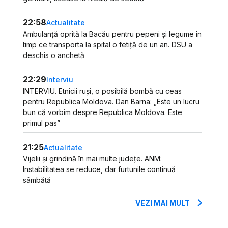
22:58
Actualitate
Ambulanță oprită la Bacău pentru pepeni și legume în
timp ce transporta la spital o fetiță de un an. DSU a
deschis o anchetă
22:29
Interviu
INTERVIU. Etnicii ruși, o posibilă bombă cu ceas
pentru Republica Moldova. Dan Barna: „Este un lucru
bun că vorbim despre Republica Moldova. Este
primul pas”
21:25
Actualitate
Vijelii și grindină în mai multe județe. ANM:
Instabilitatea se reduce, dar furtunile continuă
sâmbătă
VEZI MAI MULT