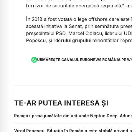
furnizor de securitate energetică regională.”, a 
În 2018 a fost votată o lege offshore care este 
această iniţiativă la Senat, prin semnătura preş
preşedintelui PSD, Marcel Ciolacu, liderului UD
Popescu, şi liderului grupului minorităţilor rep
URMĂREȘTE CANALUL EURONEWS ROMÂNIA PE W
TE-AR PUTEA INTERESA ȘI
Romgaz preia jumătate din acțiunile Neptun Deep. Adunar
Virgil Popescu: Situația în România este stabilă privind