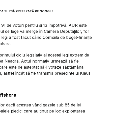
CA SURSĂ PREFERATĂ PE GOOGLE
 91 de voturi pentru și 13 împotrivă. AUR este
ectul de lege va merge în Camera Deputaților, for
legi a fost făcut când Comisiile de buget-finanțe
itere.
rimului ciclu legislativ al acestei legi extrem de
ea Neagră. Actul normativ urmează să fie
 care este de așteptat să-l voteze săptămâna
 astfel încât să fie transmis președintelui Klaus
offshore
ilor dacă acestea vând gazele sub 85 de lei
alele piedici care au ținut pe loc exploatarea