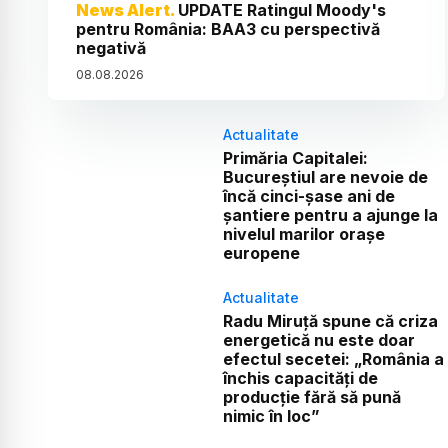
News Alert.
UPDATE Ratingul Moody's
pentru România: BAA3 cu perspectivă
negativă
08
.
08
.
2026
Actualitate
Primăria Capitalei:
Bucureștiul are nevoie de
încă cinci-șase ani de
șantiere pentru a ajunge la
nivelul marilor orașe
europene
Actualitate
Radu Miruță spune că criza
energetică nu este doar
efectul secetei: „România a
închis capacități de
producție fără să pună
nimic în loc”