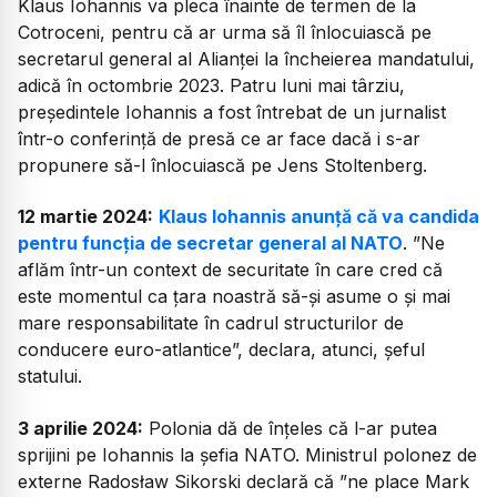
Klaus Iohannis va pleca înainte de termen de la
Cotroceni, pentru că ar urma să îl înlocuiască pe
secretarul general al Alianței la încheierea mandatului,
adică în octombrie 2023. Patru luni mai târziu,
președintele Iohannis a fost întrebat de un jurnalist
într-o conferință de presă ce ar face dacă i s-ar
propunere să-l înlocuiască pe Jens Stoltenberg.
12 martie 2024:
Klaus Iohannis anunță că va candida
pentru funcția de secretar general al NATO
. ”Ne
aflăm într-un context de securitate în care cred că
este momentul ca țara noastră să-și asume o și mai
mare responsabilitate în cadrul structurilor de
conducere euro-atlantice”, declara, atunci, șeful
statului.
3 aprilie 2024:
Polonia dă de înțeles că l-ar putea
sprijini pe Iohannis la șefia NATO. Ministrul polonez de
externe Radosław Sikorski declară că ”ne place Mark