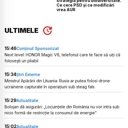
strategia pentru biodiversitate.
Ce cere PSD și ce modificări
vrea AUR
ULTIMELE
15:46
Conținut Sponsorizat
Next level: HONOR Magic V6, telefonul care te face să uiți că
folosești un pliabil
15:34
Știri Externe
Ministrul Apărării din Lituania: Rusia ar putea folosi drone
ucrainene capturate în operațiuni sub steag fals
15:29
Actualitate
Bolojan dă asigurări: „Locuințele din România nu vor intra sub
nicio formă de restricție la consumul de energie”
15:02
Actualitate