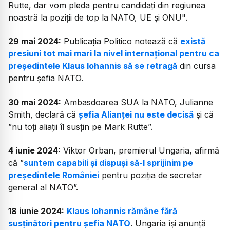
Rutte, dar vom pleda pentru candidaţi din regiunea
noastră la poziţii de top la NATO, UE şi ONU".
29 mai 2024:
Publicația Politico notează că
există
presiuni tot mai mari la nivel internațional pentru ca
președintele Klaus Iohannis să se retragă
din cursa
pentru șefia NATO.
30 mai 2024:
Ambasdoarea SUA la NATO, Julianne
Smith, declară că
șefia Alianței nu este decisă
și că
”nu toți aliații îl susțin pe Mark Rutte”.
4 iunie 2024:
Viktor Orban, premierul Ungaria, afirmă
că ”
suntem capabili și dispuși să-l sprijinim pe
președintele României
pentru poziția de secretar
general al NATO”.
18 iunie 2024:
Klaus Iohannis rămâne fără
susținători pentru șefia NATO
. Ungaria își anunță