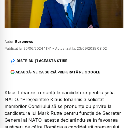
Watch
Autor:
Euronews
Publicat la:
20/06/2024 11:41
•
Actualizat la:
23/09/2025 08:02
DISTRIBUIȚI ACEASTĂ ȘTIRE
ADAUGĂ-NE CA SURSĂ PREFERATĂ PE GOOGLE
Klaus Iohannis renunță la candidatura pentru șefia
NATO. ”Președintele Klaus Iohannis a solicitat
membrilor Consiliului să se pronunțe cu privire la
candidatura lui Mark Rutte pentru funcția de Secretar
General al NATO, aceștia declarându-se în favoarea
susținerii de către România a candidaturii premierului