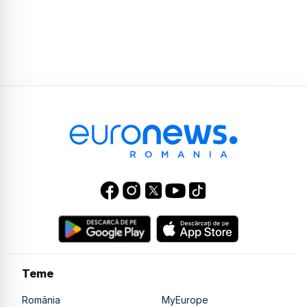
Teme
România
MyEurope