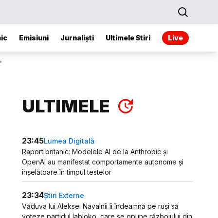
ic
Emisiuni
Jurnaliști
Ultimele Stiri
Live
”
ULTIMELE
23:45
Lumea Digitală
Raport britanic: Modelele AI de la Anthropic și
OpenAI au manifestat comportamente autonome și
înșelătoare în timpul testelor
23:34
Știri Externe
Văduva lui Aleksei Navalnîi îi îndeamnă pe ruși să
voteze partidul Iabloko, care se opune războiului din