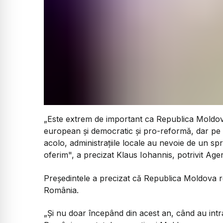
„Este extrem de important ca Republica Moldo
european şi democratic şi pro-reformă, dar pe de
acolo, administraţiile locale au nevoie de un spr
oferim", a precizat Klaus Iohannis, potrivit Age
Președintele a precizat că Republica Moldova 
România.
„Şi nu doar începând din acest an, când au intrat 