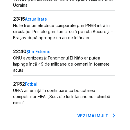
Ucraina
23:15
Actualitate
Noile trenuri electrice cumpărate prin PNRR intră în
circulație. Primele garnituri circulă pe ruta București–
Brașov după aproape un an de întârzieri
22:40
Știri Externe
ONU avertizează: Fenomenul El Niño ar putea
împinge încă 49 de milioane de oameni în foamete
acută
21:52
Fotbal
UEFA amenință în continuare cu boicotarea
competițiilor FIFA: „Scuzele lui Infantino nu schimbă
nimic”
VEZI MAI MULT