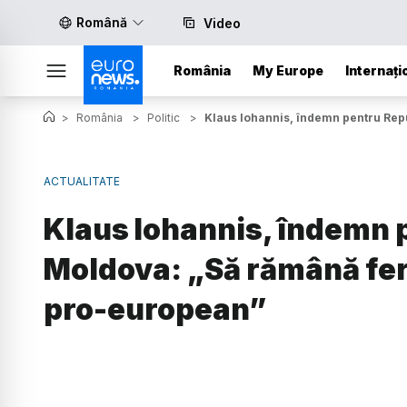
Română
Video
România
My Europe
Internați
>
România
>
Politic
>
Klaus Iohannis, îndemn pentru Rep
ACTUALITATE
Klaus Iohannis, îndemn 
Moldova: „Să rămână fer
pro-european”