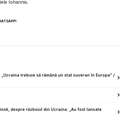
tele Iohannis.
HATSAPP!
: „Ucraina trebuie să rămână un stat suveran în Europa” /
insk, despre războiul din Ucraina: „Au fost lansate