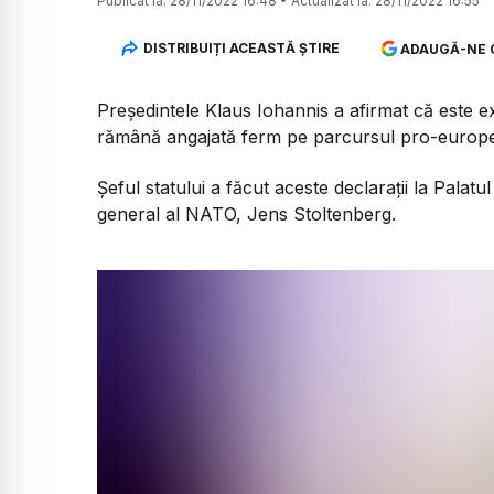
Publicat la:
28/11/2022 16:48
•
Actualizat la:
28/11/2022 16:55
DISTRIBUIȚI ACEASTĂ ȘTIRE
ADAUGĂ-NE 
Președintele Klaus Iohannis a afirmat că este 
rămână angajată ferm pe parcursul pro-europe
Șeful statului a făcut aceste declarații la Pala
general al NATO, Jens Stoltenberg.