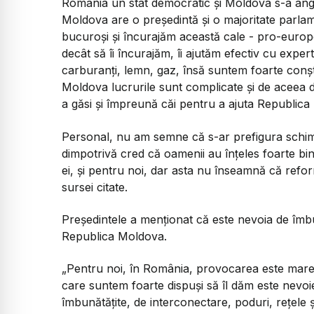
România un stat democratic şi Moldova s-a ang
Moldova are o preşedintă şi o majoritate parl
bucuroşi şi încurajăm această cale - pro-europ
decât să îi încurajăm, îi ajutăm efectiv cu exper
carburanţi, lemn, gaz, însă suntem foarte conşt
Moldova lucrurile sunt complicate şi de aceea disc
a găsi şi împreună căi pentru a ajuta Republic
Personal, nu am semne că s-ar prefigura schim
dimpotrivă cred că oamenii au înţeles foarte bi
ei, şi pentru noi, dar asta nu înseamnă că ref
sursei citate.
Președintele a menționat că este nevoia de îmbun
Republica Moldova.
„Pentru noi, în România, provocarea este mare, 
care suntem foarte dispuşi să îl dăm este nevoie
îmbunătăţite, de interconectare, poduri, reţele