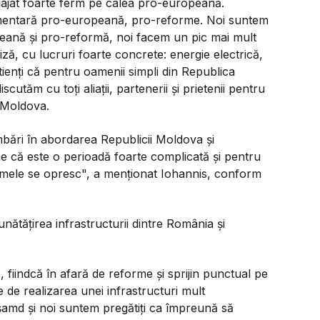
ajat foarte ferm pe calea pro-europeană.
amentară pro-europeană, pro-reforme. Noi suntem
eană şi pro-reformă, noi facem un pic mai mult
tiză, cu lucruri foarte concrete: energie electrică,
ienţi că pentru oamenii simpli din Republica
utăm cu toţi aliaţii, partenerii şi prietenii pentru
a Moldova.
bări în abordarea Republicii Moldova şi
ne că este o perioadă foarte complicată şi pentru
ormele se opresc", a menționat Iohannis, conform
ătățirea infrastructurii dintre România și
fiindcă în afară de reforme şi sprijin punctual pe
 de realizarea unei infrastructuri mult
 şamd şi noi suntem pregătiţi ca împreună să