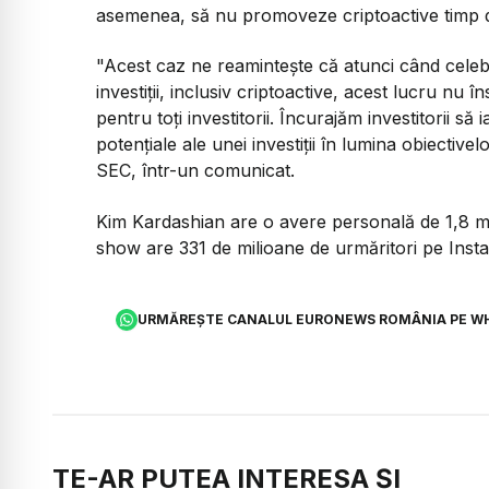
asemenea, să nu promoveze criptoactive timp de
"Acest caz ne reaminteşte că atunci când celebr
investiţii, inclusiv criptoactive, acest lucru nu
pentru toţi investitorii. Încurajăm investitorii să 
potenţiale ale unei investiţii în lumina obiective
SEC, într-un comunicat.
Kim Kardashian are o avere personală de 1,8 mili
show are 331 de milioane de urmăritori pe Inst
URMĂREȘTE CANALUL EURONEWS ROMÂNIA PE W
TE-AR PUTEA INTERESA ȘI