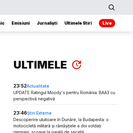
ic
Emisiuni
Jurnaliști
Ultimele Stiri
Live
ULTIMELE
23:52
Actualitate
UPDATE Ratingul Moody's pentru România: BAA3 cu
perspectivă negativă
23:46
Știri Externe
Descoperire uluitoare în Dunăre, la Budapesta: o
motocicletă militară și rămășițele a doi soldați
germani, scoase la iveală de secetă