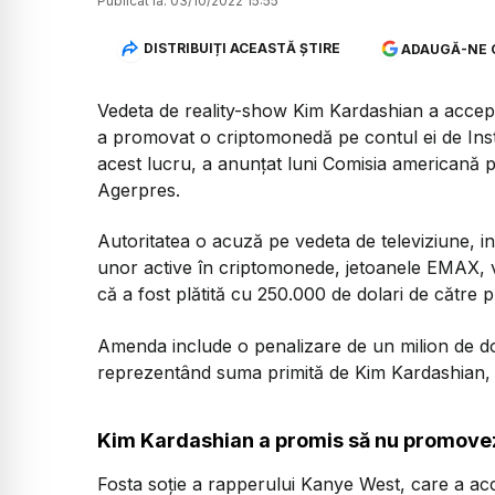
Publicat la:
03/10/2022 15:55
DISTRIBUIȚI ACEASTĂ ȘTIRE
ADAUGĂ-NE 
Vedeta de reality-show Kim Kardashian a accept
a promovat o criptomonedă pe contul ei de Inst
acest lucru, a anunţat luni Comisia americană p
Agerpres.
Autoritatea o acuză pe vedeta de televiziune, i
unor active în criptomonede, jetoanele EMAX,
că a fost plătită cu 250.000 de dolari de către
Amenda include o penalizare de un milion de do
reprezentând suma primită de Kim Kardashian, 
Kim Kardashian a promis să nu promovez
Fosta soţie a rapperului Kanye West, care a ac