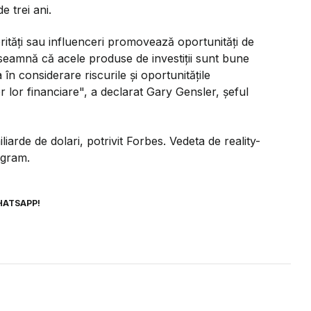
 trei ani.
ităţi sau influenceri promovează oportunităţi de
 înseamnă că acele produse de investiţii sunt bune
ia în considerare riscurile şi oportunităţile
lor lor financiare", a declarat Gary Gensler, şeful
arde de dolari, potrivit Forbes. Vedeta de reality-
agram.
HATSAPP!