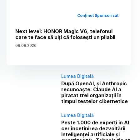
Conținut Sponsorizat
Next level: HONOR Magic V6, telefonul
care te face să uiți că folosești un pliabil
06
.
08
.
2026
Lumea Digitală
După OpenAI, și Anthropic
recunoaște: Claude AI a
piratat trei organizații în
timpul testelor cibernetice
Lumea Digitală
Peste 1.000 de experți în AI
cer încetinirea dezvoltării
inteligenței artificiale și