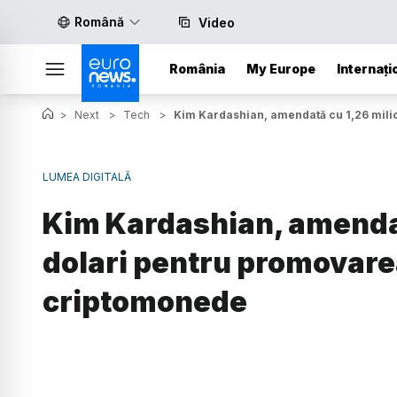
Română
Video
România
My Europe
Internați
>
Next
>
Tech
>
Kim Kardashian, amendată cu 1,26 mili
LUMEA DIGITALĂ
Kim Kardashian, amendat
dolari pentru promovare
criptomonede