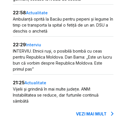
22:58
Actualitate
Ambulanță oprită la Bacău pentru pepeni și legume în
timp ce transporta la spital o fetiță de un an. DSU a
deschis o anchetă
22:29
Interviu
INTERVIU. Etnicii ruși, o posibilă bombă cu ceas
pentru Republica Moldova. Dan Barna: „Este un lucru
bun că vorbim despre Republica Moldova. Este
primul pas”
21:25
Actualitate
Vijelii și grindină în mai multe județe. ANM:
Instabilitatea se reduce, dar furtunile continuă
sâmbătă
VEZI MAI MULT