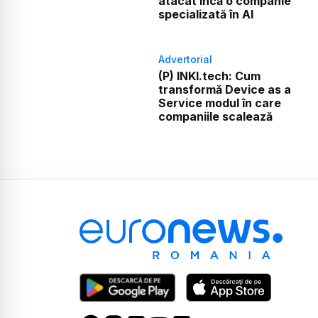
atacat încă o companie
specializată în AI
Advertorial
(P) INKI.tech: Cum
transformă Device as a
Service modul în care
companiile scalează