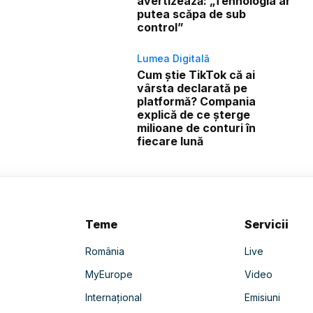
avertizează: „Tehnologia ar
putea scăpa de sub
control”
Lumea Digitală
Cum știe TikTok că ai
vârsta declarată pe
platformă? Compania
explică de ce șterge
milioane de conturi în
fiecare lună
Teme
Servicii
România
Live
MyEurope
Video
Internațional
Emisiuni