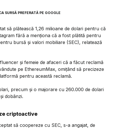
CA SURSĂ PREFERATĂ PE GOOGLE
at să plătească 1,26 milioane de dolari pentru că
agram fără a menţiona că a fost plătită pentru
entru bursă şi valori mobiliare (SEC), relatează
nfluencer şi femeie de afaceri că a făcut reclamă
 vândute pe EthereumMax, omiţând să precizeze
 platformă pentru această reclamă.
lari, precum şi o majorare cu 260.000 de dolari
şi dobânzi.
e criptoactive
ceptat să coopereze cu SEC, s-a angajat, de