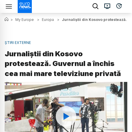
>
My Europe
>
Europa
>
Jurnaliștii din Kosovo protestează. G
ȘTIRI EXTERNE
Jurnaliștii din Kosovo
protestează. Guvernul a închis
cea mai mare televiziune privată
Watch