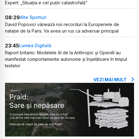
Expert: „Situația e cel puțin catastrofală”
08:29
Alte Sporturi
David Popovici vânează noi recorduri la Europenele de
natație de la Paris. Va avea un rus ca adversar principal
23:45
Lumea Digitală
Raport britanic: Modelele AI de la Anthropic și OpenAI au
manifestat comportamente autonome și înșelătoare în timpul
testelor
VEZI MAI MULT