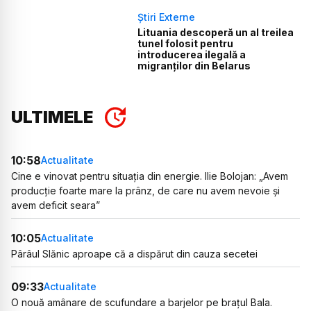
Știri Externe
Lituania descoperă un al treilea
tunel folosit pentru
introducerea ilegală a
migranților din Belarus
ULTIMELE
10:58
Actualitate
Cine e vinovat pentru situația din energie. Ilie Bolojan: „Avem
producție foarte mare la prânz, de care nu avem nevoie și
avem deficit seara”
10:05
Actualitate
Pârâul Slănic aproape că a dispărut din cauza secetei
09:33
Actualitate
O nouă amânare de scufundare a barjelor pe brațul Bala.