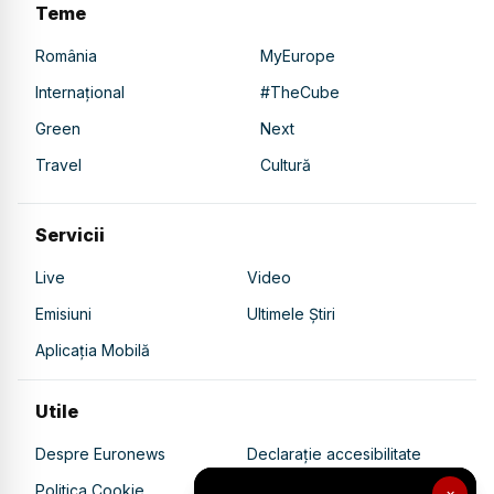
Teme
România
MyEurope
Internațional
#TheCube
Green
Next
Travel
Cultură
Servicii
Live
Video
Emisiuni
Ultimele Știri
Aplicația Mobilă
Utile
Despre Euronews
Declarație accesibilitate
Politica Cookie
Politica de confidențialitate
×