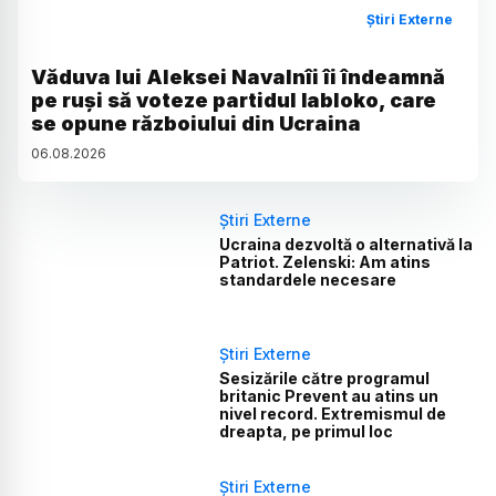
Știri Externe
Văduva lui Aleksei Navalnîi îi îndeamnă
pe ruși să voteze partidul Iabloko, care
se opune războiului din Ucraina
06
.
08
.
2026
Știri Externe
Ucraina dezvoltă o alternativă la
Patriot. Zelenski: Am atins
standardele necesare
Știri Externe
Sesizările către programul
britanic Prevent au atins un
nivel record. Extremismul de
dreapta, pe primul loc
Știri Externe