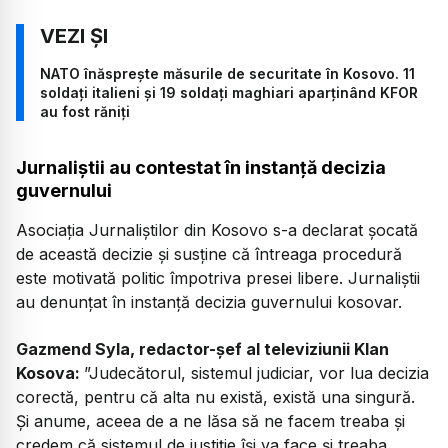
NATO înăsprește măsurile de securitate în Kosovo. 11
soldați italieni și 19 soldați maghiari aparținând KFOR
au fost răniți
Jurnaliștii au contestat în instanță decizia
guvernului
Asociaţia Jurnaliştilor din Kosovo s-a declarat șocată
de această decizie și susține că întreaga procedură
este motivată politic împotriva presei libere. Jurnaliștii
au denunțat în instanță decizia guvernului kosovar.
Gazmend Syla, redactor-șef al televiziunii Klan
Kosova:
”Judecătorul, sistemul judiciar, vor lua decizia
corectă, pentru că alta nu există, există una singură.
Și anume, aceea de a ne lăsa să ne facem treaba și
credem că sistemul de justiție își va face și treaba