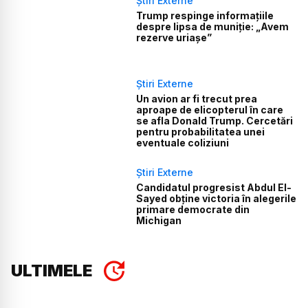
Știri Externe
Trump respinge informațiile
despre lipsa de muniție: „Avem
rezerve uriașe”
Știri Externe
Un avion ar fi trecut prea
aproape de elicopterul în care
se afla Donald Trump. Cercetări
pentru probabilitatea unei
eventuale coliziuni
Știri Externe
Candidatul progresist Abdul El-
Sayed obține victoria în alegerile
primare democrate din
Michigan
ULTIMELE