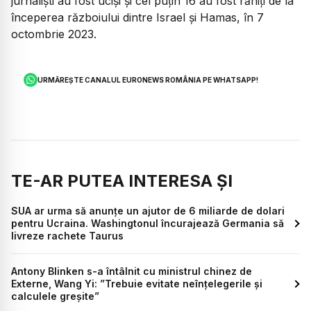
jurnalişti au fost ucişi şi cel puţin 16 au fost răniţi de la
începerea războiului dintre Israel şi Hamas, în 7
octombrie 2023.
URMĂREȘTE CANALUL EURONEWS ROMÂNIA PE WHATSAPP!
TE-AR PUTEA INTERESA ȘI
SUA ar urma să anunțe un ajutor de 6 miliarde de dolari
pentru Ucraina. Washingtonul încurajează Germania să
livreze rachete Taurus
Antony Blinken s-a întâlnit cu ministrul chinez de
Externe, Wang Yi: ”Trebuie evitate neînţelegerile şi
calculele greşite”