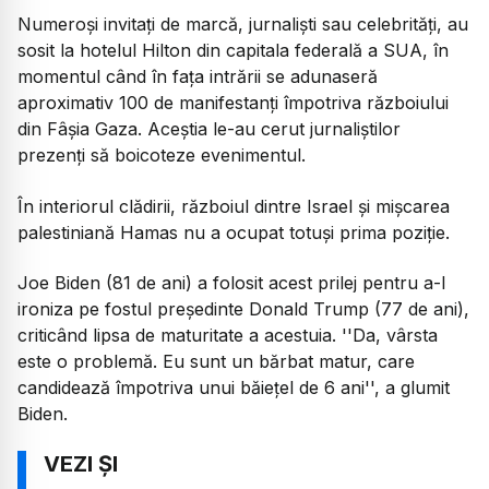
Numeroşi invitaţi de marcă, jurnalişti sau celebrităţi, au
sosit la hotelul Hilton din capitala federală a SUA, în
momentul când în faţa intrării se adunaseră
aproximativ 100 de manifestanţi împotriva războiului
din Fâşia Gaza. Aceştia le-au cerut jurnaliştilor
prezenţi să boicoteze evenimentul.
În interiorul clădirii, războiul dintre Israel şi mişcarea
palestiniană Hamas nu a ocupat totuşi prima poziţie.
Joe Biden (81 de ani) a folosit acest prilej pentru a-l
ironiza pe fostul preşedinte Donald Trump (77 de ani),
criticând lipsa de maturitate a acestuia. ''Da, vârsta
este o problemă. Eu sunt un bărbat matur, care
candidează împotriva unui băieţel de 6 ani'', a glumit
Biden.