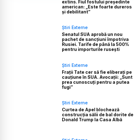
extins. Fiul fostului președinte
american: „Este foarte dureros
și debilitant”
Știri Externe
Senatul SUA aprobă un nou
pachet de sancțiuni împotriva
Rusiei. Tarife de până la 500%
pentru importurile rusești
Știri Externe
Frații Tate cer să fie eliberați pe
cauțiune în SUA. Avocații: „Sunt
prea cunoscuți pentru a putea
fugi”
Știri Externe
Curtea de Apel blochează
construcția sălii de bal dorite de
Donald Trump la Casa Albă