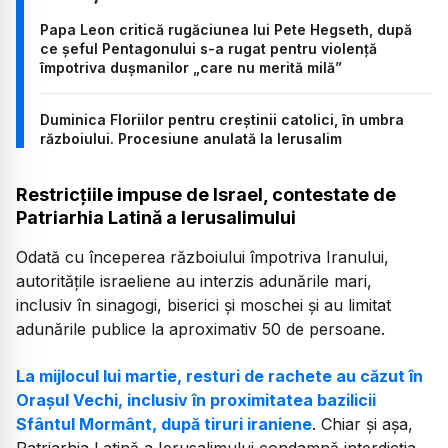
Papa Leon critică rugăciunea lui Pete Hegseth, după
ce șeful Pentagonului s-a rugat pentru violență
împotriva dușmanilor „care nu merită milă”
Duminica Floriilor pentru creștinii catolici, în umbra
războiului. Procesiune anulată la Ierusalim
Restricțiile impuse de Israel, contestate de
Patriarhia Latină a Ierusalimului
Odată cu începerea războiului împotriva Iranului,
autoritățile israeliene au interzis adunările mari,
inclusiv în sinagogi, biserici și moschei și au limitat
adunările publice la aproximativ 50 de persoane.
La mijlocul lui martie, resturi de rachete au căzut în
Orașul Vechi, inclusiv în proximitatea bazilicii
Sfântul Mormânt, după tiruri iraniene
. Chiar și așa,
Patriarhia Latină a Ierusalimului condamnă interdicția