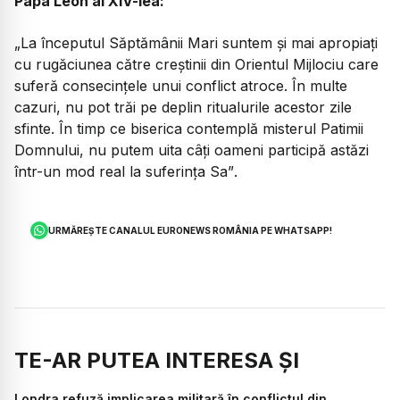
Papa Leon al XIV-lea:
„La începutul Săptămânii Mari suntem și mai apropiați
cu rugăciunea către creștinii din Orientul Mijlociu care
suferă consecințele unui conflict atroce. În multe
cazuri, nu pot trăi pe deplin ritualurile acestor zile
sfinte. În timp ce biserica contemplă misterul Patimii
Domnului, nu putem uita câți oameni participă astăzi
într-un mod real la suferința Sa”
.
URMĂREȘTE CANALUL EURONEWS ROMÂNIA PE WHATSAPP!
TE-AR PUTEA INTERESA ȘI
Londra refuză implicarea militară în conflictul din