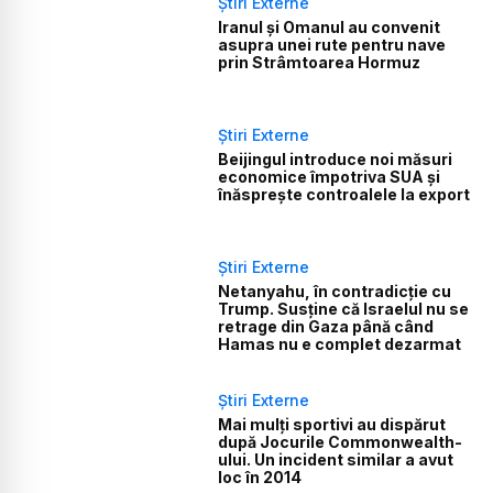
Știri Externe
Iranul și Omanul au convenit
asupra unei rute pentru nave
prin Strâmtoarea Hormuz
Știri Externe
Beijingul introduce noi măsuri
economice împotriva SUA și
înăsprește controalele la export
Știri Externe
Netanyahu, în contradicție cu
Trump. Susține că Israelul nu se
retrage din Gaza până când
Hamas nu e complet dezarmat
Știri Externe
Mai mulți sportivi au dispărut
după Jocurile Commonwealth-
ului. Un incident similar a avut
loc în 2014