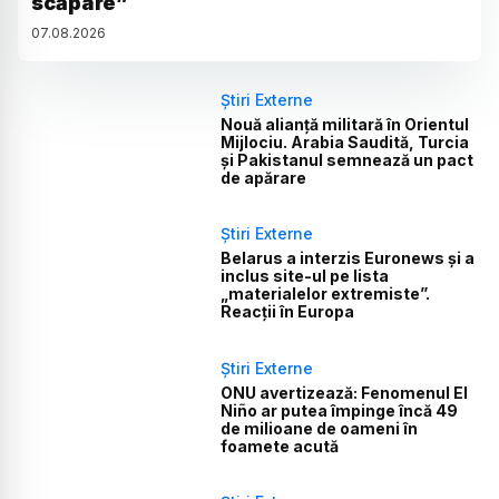
scăpare”
07
.
08
.
2026
Știri Externe
Nouă alianță militară în Orientul
Mijlociu. Arabia Saudită, Turcia
și Pakistanul semnează un pact
de apărare
Știri Externe
Belarus a interzis Euronews și a
inclus site-ul pe lista
„materialelor extremiste”.
Reacții în Europa
Știri Externe
ONU avertizează: Fenomenul El
Niño ar putea împinge încă 49
de milioane de oameni în
foamete acută