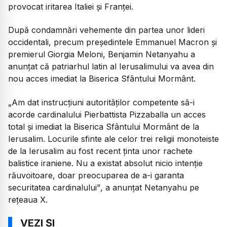
provocat iritarea Italiei și Franței.
După condamnări vehemente din partea unor lideri
occidentali, precum președintele Emmanuel Macron și
premierul Giorgia Meloni, Benjamin Netanyahu a
anunțat că patriarhul latin al Ierusalimului va avea din
nou acces imediat la Biserica Sfântului Mormânt.
„Am dat instrucțiuni autorităților competente să-i
acorde cardinalului Pierbattista Pizzaballa un acces
total și imediat la Biserica Sfântului Mormânt de la
Ierusalim. Locurile sfinte ale celor trei religii monoteiste
de la Ierusalim au fost recent ținta unor rachete
balistice iraniene. Nu a existat absolut nicio intenție
răuvoitoare, doar preocuparea de a-i garanta
securitatea cardinalului”
, a anunțat Netanyahu pe
rețeaua X.