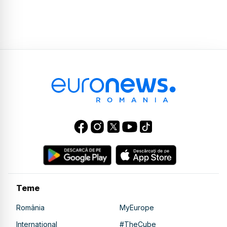
Teme
România
MyEurope
Internațional
#TheCube