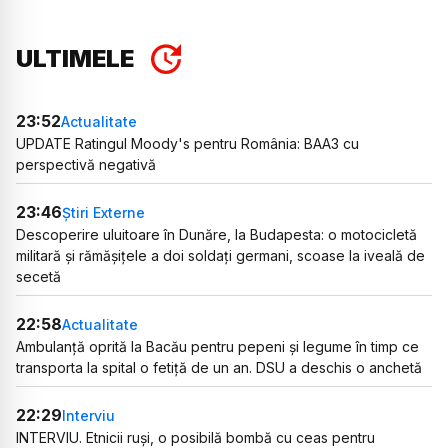
ULTIMELE
23:52
Actualitate
UPDATE Ratingul Moody's pentru România: BAA3 cu
perspectivă negativă
23:46
Știri Externe
Descoperire uluitoare în Dunăre, la Budapesta: o motocicletă
militară și rămășițele a doi soldați germani, scoase la iveală de
secetă
22:58
Actualitate
Ambulanță oprită la Bacău pentru pepeni și legume în timp ce
transporta la spital o fetiță de un an. DSU a deschis o anchetă
22:29
Interviu
INTERVIU. Etnicii ruși, o posibilă bombă cu ceas pentru