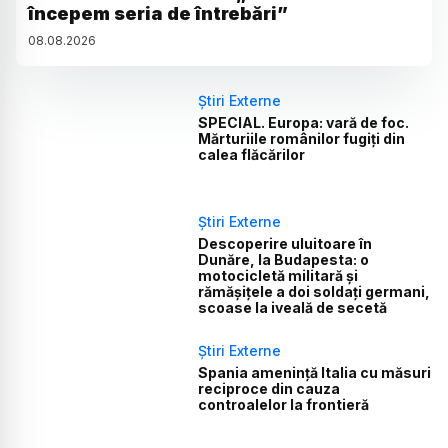
începem seria de întrebări”
08
.
08
.
2026
Știri Externe
SPECIAL. Europa: vară de foc.
Mărturiile românilor fugiți din
calea flăcărilor
Știri Externe
Descoperire uluitoare în
Dunăre, la Budapesta: o
motocicletă militară și
rămășițele a doi soldați germani,
scoase la iveală de secetă
Știri Externe
Spania amenință Italia cu măsuri
reciproce din cauza
controalelor la frontieră