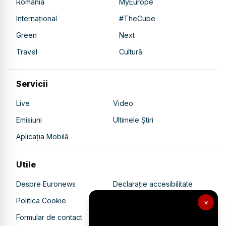
România
MyEurope
Internațional
#TheCube
Green
Next
Travel
Cultură
Servicii
Live
Video
Emisiuni
Ultimele Știri
Aplicația Mobilă
Utile
Despre Euronews
Declarație accesibilitate
Politica Cookie
Politica de confidențialitate
×
Formular de contact
Transparență în utilizarea AI