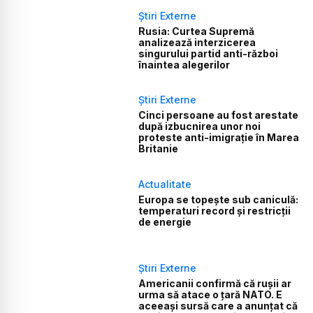
Știri Externe
Rusia: Curtea Supremă
analizează interzicerea
singurului partid anti-război
înaintea alegerilor
Știri Externe
Cinci persoane au fost arestate
după izbucnirea unor noi
proteste anti-imigrație în Marea
Britanie
Actualitate
Europa se topește sub caniculă:
temperaturi record și restricții
de energie
Știri Externe
Americanii confirmă că rușii ar
urma să atace o țară NATO. E
aceeași sursă care a anunțat că