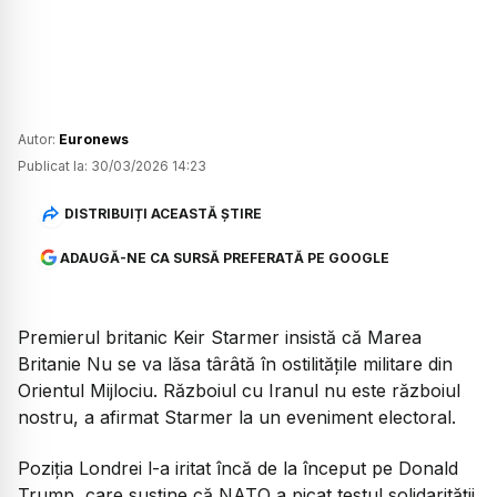
Autor:
Euronews
Publicat la:
30/03/2026 14:23
DISTRIBUIȚI ACEASTĂ ȘTIRE
ADAUGĂ-NE CA SURSĂ PREFERATĂ PE GOOGLE
Premierul britanic Keir Starmer insistă că Marea
Britanie Nu se va lăsa târâtă în ostilitățile militare din
Orientul Mijlociu. Războiul cu Iranul nu este războiul
nostru, a afirmat Starmer la un eveniment electoral.
Poziția Londrei l-a iritat încă de la început pe Donald
Trump, care susține că NATO a picat testul solidarității.