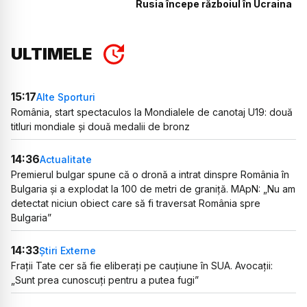
Rusia începe războiul în Ucraina
ULTIMELE
15:17
Alte Sporturi
România, start spectaculos la Mondialele de canotaj U19: două
titluri mondiale și două medalii de bronz
14:36
Actualitate
Premierul bulgar spune că o dronă a intrat dinspre România în
Bulgaria și a explodat la 100 de metri de graniță. MApN: „Nu am
detectat niciun obiect care să fi traversat România spre
Bulgaria”
14:33
Știri Externe
Frații Tate cer să fie eliberați pe cauțiune în SUA. Avocații:
„Sunt prea cunoscuți pentru a putea fugi”