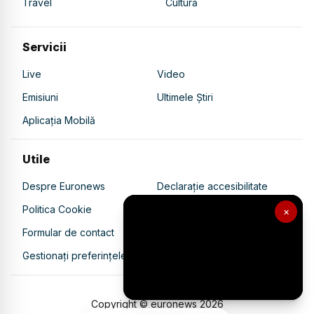
Travel
Cultură
Servicii
Live
Video
Emisiuni
Ultimele Știri
Aplicația Mobilă
Utile
Despre Euronews
Declarație accesibilitate
Politica Cookie
Politica de confidențialitate
×
Formular de contact
Transparență în utilizarea AI
Gestionați preferințele
Copyright © euronews
2026