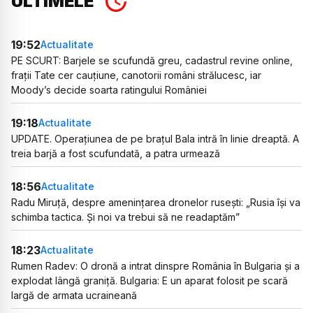
ULTIMELE
19:52
Actualitate
PE SCURT: Barjele se scufundă greu, cadastrul revine online,
frații Tate cer cauțiune, canotorii români strălucesc, iar
Moody’s decide soarta ratingului României
19:18
Actualitate
UPDATE. Operațiunea de pe brațul Bala intră în linie dreaptă. A
treia barjă a fost scufundată, a patra urmează
18:56
Actualitate
Radu Miruță, despre amenințarea dronelor rusești: „Rusia își va
schimba tactica. Și noi va trebui să ne readaptăm”
18:23
Actualitate
Rumen Radev: O dronă a intrat dinspre România în Bulgaria și a
explodat lângă graniță. Bulgaria: E un aparat folosit pe scară
largă de armata ucraineană