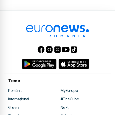
Teme
România
MyEurope
Internațional
#TheCube
Green
Next