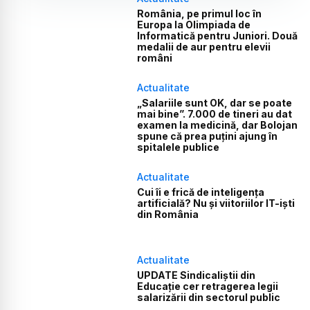
România, pe primul loc în
Europa la Olimpiada de
Informatică pentru Juniori. Două
medalii de aur pentru elevii
români
Actualitate
„Salariile sunt OK, dar se poate
mai bine”. 7.000 de tineri au dat
examen la medicină, dar Bolojan
spune că prea puțini ajung în
spitalele publice
Actualitate
Cui îi e frică de inteligența
artificială? Nu și viitoriilor IT-iști
din România
Actualitate
UPDATE Sindicaliștii din
Educație cer retragerea legii
salarizării din sectorul public