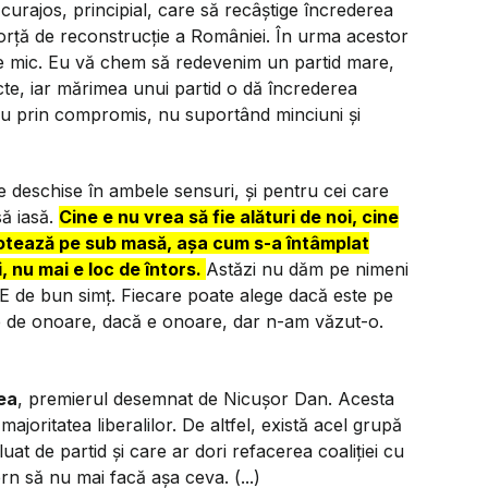
curajos, principial, care să recâștige încrederea
 forță de reconstrucție a României. În urma acestor
e mic. Eu vă chem să redevenim un partid mare,
recte, iar mărimea unui partid o dă încrederea
nu prin compromis, nu suportând minciuni și
ie deschise în ambele sensuri, și pentru cei care
să iasă.
Cine e nu vrea să fie alături de noi, cine
plotează pe sub masă, așa cum s-a întâmplat
, nu mai e loc de întors.
Astăzi nu dăm pe nimeni
 E de bun simț. Fiecare poate alege dacă este pe
sie de onoare, dacă e onoare, dar n-am văzut-o.
ea
, premierul desemnat de Nicușor Dan. Acesta
majoritatea liberalilor. De altfel, există acel grupă
at de partid și care ar dori refacerea coaliției cu
ern să nu mai facă așa ceva. (...)