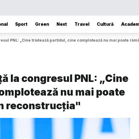
onal
Sport
Green
Next
Travel
Cultură
Academ
ngresul PNL: „Cine trădează partidul, cine complotează nu mai poate răm
rță la congresul PNL: „Cine
 complotează nu mai poate
n reconstrucția"