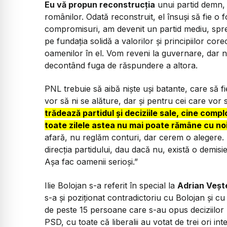
Eu vă propun reconstrucția
unui partid demn, 
românilor. Odată reconstruit, el însuși să fie o
compromisuri, am devenit un partid mediu, spr
pe fundația solidă a valorilor și principiilor co
oamenilor în el. Vom reveni la guvernare, dar 
decontând fuga de răspundere a altora.
PNL trebuie să aibă niște uși batante, care să f
vor să ni se alăture, dar și pentru cei care vor 
trădează partidul și deciziile sale, cine com
toate zilele astea nu mai poate rămâne cu noi
afară, nu reglăm conturi, dar cerem o alegere.
direcția partidului, dau dacă nu, există o demi
Așa fac oamenii serioși.”
Ilie Bolojan s-a referit în special la
Adrian Veșt
s-a și poziționat contradictoriu cu Bolojan și cu 
de peste 15 persoane care s-au opus deciziilor lu
PSD, cu toate că liberalii au votat de trei ori int