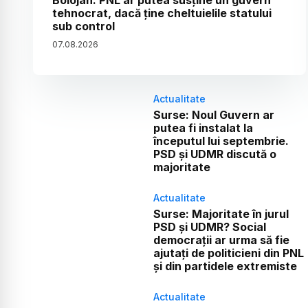
Bolojan: PNL ar putea susține un guvern
tehnocrat, dacă ține cheltuielile statului
sub control
07
.
08
.
2026
Actualitate
Surse: Noul Guvern ar
putea fi instalat la
începutul lui septembrie.
PSD și UDMR discută o
majoritate
Actualitate
Surse: Majoritate în jurul
PSD și UDMR? Social
democrații ar urma să fie
ajutați de politicieni din PNL
și din partidele extremiste
Actualitate