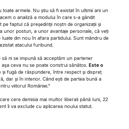
 toate armele. Nu știu să fi existat în ultimii ani un
facem o analiză a modului în care s-a gândit
e faptul că președinții noștri de organizații și
 unor posturi, a unor avantaje personale, că veți
e luate din nou în afara partidului. Sunt mândru de
rezistat atacului furibund.
e să ni se impună să acceptăm un partener
 așa ceva nu se poate construi sănătos.
Este o
 și fugă de răspundere, între respect și dispreț
ă, dar și în interior. Când ești de partea bună a
entru viitorul României.”
are cere demisia mai multor liberali până luni, 22
nt îi va exclude cu aplicarea noului statut.