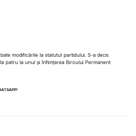
te modificările la statutul partidului. S-a decis
a patru la unul şi înfiinţarea Biroului Permanent
HATSAPP!