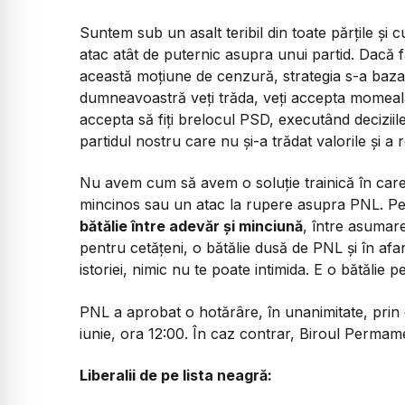
Suntem sub un asalt teribil din toate părțile și cu
atac atât de puternic asupra unui partid. Dacă 
această moțiune de cenzură, strategia s-a bazat p
dumneavoastră veți trăda, veți accepta momeala
accepta să fiți brelocul PSD, executând deciziil
partidul nostru care nu și-a trădat valorile și a 
Nu avem cum să avem o soluție trainică în car
mincinos sau un atac la rupere asupra PNL. Pe
bătălie între adevăr și minciună
, între asumare
pentru cetățeni, o bătălie dusă de PNL și în afar
istoriei, nimic nu te poate intimida. E o bătălie p
PNL a aprobat o hotărâre, în unanimitate, prin c
iunie, ora 12:00. În caz contrar, Biroul Permame
Liberalii de pe lista neagră: