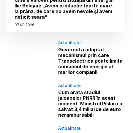
Cine e vinovat pentru situația din energie.
Ilie Bolojan: „Avem producție foarte mare
la prânz, de care nu avem nevoie și avem
deficit seara”
07
.
08
.
2026
Actualitate
Guvernul a adoptat
mecanismul prin care
Transelectrica poate limita
consumul de energie al
marilor companii
Actualitate
Cum arată stadiul
jaloanelor PNRR în acest
moment. Ministrul Pîslaru a
salvat 3,4 miliarde de euro
nerambursabili
Actualitate