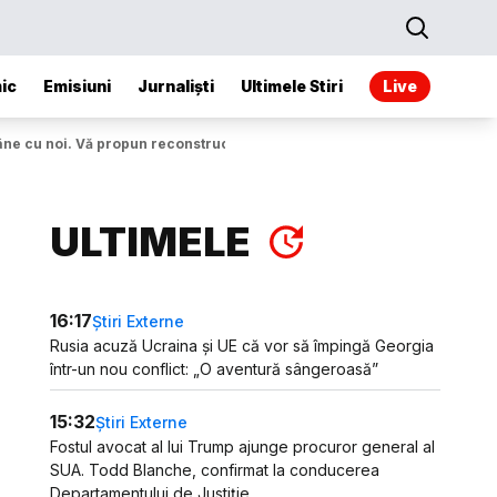
ic
Emisiuni
Jurnaliști
Ultimele Stiri
Live
âne cu noi. Vă propun reconstrucția"
ULTIMELE
16:17
Știri Externe
Rusia acuză Ucraina și UE că vor să împingă Georgia
într-un nou conflict: „O aventură sângeroasă”
15:32
Știri Externe
Fostul avocat al lui Trump ajunge procuror general al
SUA. Todd Blanche, confirmat la conducerea
Departamentului de Justiție