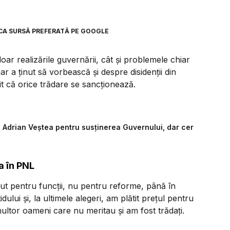
CA SURSĂ PREFERATĂ PE GOOGLE
oar realizările guvernării, cât și problemele chiar
mar a ținut să vorbească și despre disidenții din
it că orice trădare se sancționează.
 Adrian Veștea pentru susținerea Guvernului, dar cer
a în PNL
cut pentru funcții, nu pentru reforme, până în
dului și, la ultimele alegeri, am plătit prețul pentru
tor oameni care nu meritau și am fost trădați.