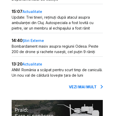
15:07
Actualitate
Update: Trei tineri, reținuți după atacul asupra
ambulanței din Cluj. Autospeciala a fost lovită cu
pietre, iar un membru al echipajului a fost rănit
14:40
Știri Externe
Bombardament masiv asupra regiunii Odesa. Peste
200 de drone și rachete rusești, cel puțin 9 răniți
13:20
Actualitate
ANM: România a scăpat pentru scurt timp de caniculă.
Un nou val de căldură lovește țara de luni
VEZI MAI MULT