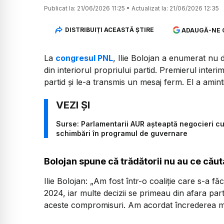
Publicat la:
21/06/2026 11:25
•
Actualizat la:
21/06/2026 12:35
DISTRIBUIȚI ACEASTĂ ȘTIRE
ADAUGĂ-NE 
La
congresul PNL
, Ilie Bolojan a enumerat nu d
din interiorul propriului partid. Premierul interi
partid și le-a transmis un mesaj ferm. El a amint
Surse: Parlamentarii AUR așteaptă negocieri cu
schimbări în programul de guvernare
Bolojan spune că trădătorii nu au ce căut
Ilie Bolojan:
„Am fost într-o coaliție care s-a fă
2024, iar multe decizii se primeau din afara parti
aceste compromisuri. Am acordat încrederea mul