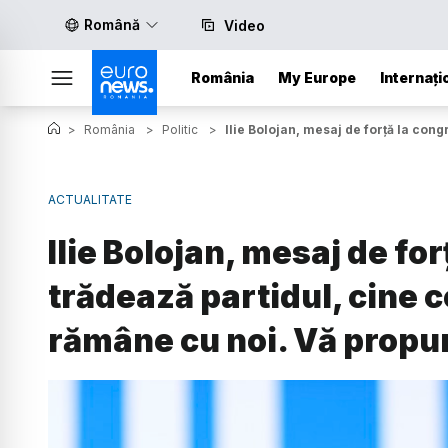
Română
Video
România
My Europe
Internați
>
România
>
Politic
>
Ilie Bolojan, mesaj de forță la co
ACTUALITATE
Ilie Bolojan, mesaj de fo
trădează partidul, cine
rămâne cu noi. Vă propu