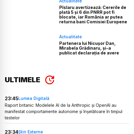
Actualitate
Pîslaru avertizează: Cererile de
plată 5 și 6 din PNRR pot fi
blocate, iar România ar putea
returna bani Comisiei Europene
Actualitate
Partenera lui Nicușor Dan,
Mirabela Grădinaru, și-a
publicat declarația de avere
ULTIMELE
23:45
Lumea Digitală
Raport britanic: Modelele AI de la Anthropic și OpenAI au
manifestat comportamente autonome și înșelătoare în timpul
testelor
23:34
Știri Externe