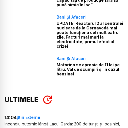
capacități de producție fără să
pună nimic în loc”
Bani Și Afaceri
UPDATE: Reactorul 2 al centralei
nucleare de la Cernavodă mai
poate funcționa cel mult patru
zile. Facturi mai mari la
electricitate, primul efect al
crizei
Bani Și Afaceri
Motorina se apropie de 11 lei pe
litru. Val de scumpiri și în cazul
benzinei
ULTIMELE
14:04
Știri Externe
Incendiu puternic lângă Lacul Garda: 200 de turiști și localnici,