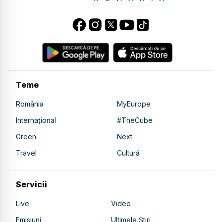
Teme
România
MyEurope
Internațional
#TheCube
Green
Next
Travel
Cultură
Servicii
Live
Video
Emisiuni
Ultimele Știri