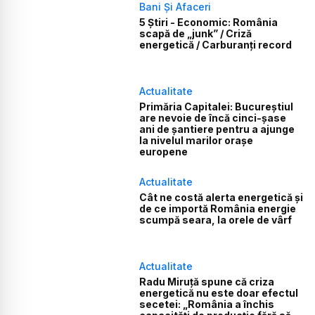
Bani Și Afaceri
5 Știri - Economic: România
scapă de „junk” / Criză
energetică / Carburanți record
Actualitate
Primăria Capitalei: Bucureștiul
are nevoie de încă cinci-șase
ani de șantiere pentru a ajunge
la nivelul marilor orașe
europene
Actualitate
Cât ne costă alerta energetică și
de ce importă România energie
scumpă seara, la orele de vârf
Actualitate
Radu Miruță spune că criza
energetică nu este doar efectul
secetei: „România a închis