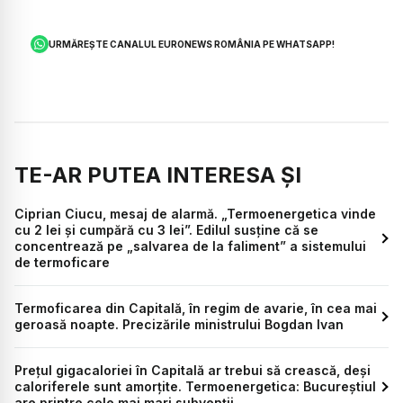
URMĂREȘTE CANALUL EURONEWS ROMÂNIA PE WHATSAPP!
TE-AR PUTEA INTERESA ȘI
Ciprian Ciucu, mesaj de alarmă. „Termoenergetica vinde
cu 2 lei și cumpără cu 3 lei”. Edilul susține că se
concentrează pe „salvarea de la faliment” a sistemului
de termoficare
Termoficarea din Capitală, în regim de avarie, în cea mai
geroasă noapte. Precizările ministrului Bogdan Ivan
Prețul gigacaloriei în Capitală ar trebui să crească, deși
caloriferele sunt amorțite. Termoenergetica: Bucureștiul
are printre cele mai mari subvenții