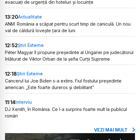
evacuați de urgență din hoteluri și locuințe
13:20
Actualitate
ANM: România a scăpat pentru scurt timp de caniculă. Un nou
val de căldură lovește țara de luni
12:52
Știri Externe
Péter Magyar îl propune președinte al Ungariei pe judecătorul
înlăturat de Viktor Orban de la șefia Curții Supreme
12:18
Știri Externe
Cancerul lui Joe Biden s-a extins. Fiul fostului președinte
american: „Este foarte dureros și debilitant”
11:14
Interviu
DJ Xenith, în România. Ce l-a surprins foarte mult la publicul
român
VEZI MAI MULT