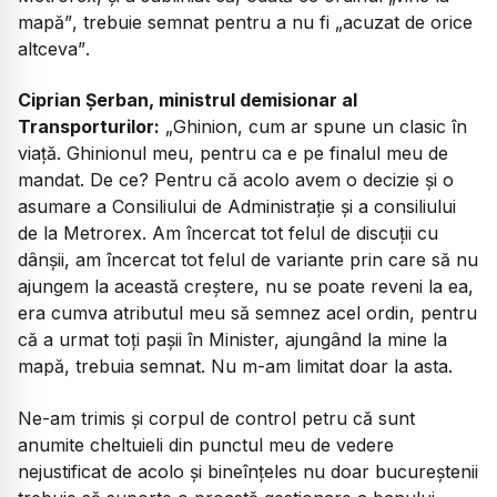
mapă”
, trebuie semnat pentru a nu fi „
acuzat de orice
altceva”
.
Ciprian Șerban, ministrul demisionar al
Transporturilor:
„Ghinion, cum ar spune un clasic în
viață. Ghinionul meu, pentru ca e pe finalul meu de
mandat. De ce? Pentru că acolo avem o decizie și o
asumare a Consiliului de Administrație și a consiliului
de la Metrorex. Am încercat tot felul de discuții cu
dânșii, am încercat tot felul de variante prin care să nu
ajungem la această creștere, nu se poate reveni la ea,
era cumva atributul meu să semnez acel ordin, pentru
că a urmat toți pașii în Minister, ajungând la mine la
mapă, trebuia semnat. Nu m-am limitat doar la asta.
Ne-am trimis și corpul de control petru că sunt
anumite cheltuieli din punctul meu de vedere
nejustificat de acolo și bineînțeles nu doar bucureștenii