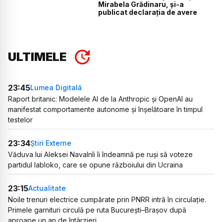
Mirabela Grădinaru, și-a
publicat declarația de avere
ULTIMELE
23:45
Lumea Digitală
Raport britanic: Modelele AI de la Anthropic și OpenAI au
manifestat comportamente autonome și înșelătoare în timpul
testelor
23:34
Știri Externe
Văduva lui Aleksei Navalnîi îi îndeamnă pe ruși să voteze
partidul Iabloko, care se opune războiului din Ucraina
23:15
Actualitate
Noile trenuri electrice cumpărate prin PNRR intră în circulație.
Primele garnituri circulă pe ruta București–Brașov după
aproape un an de întârzieri