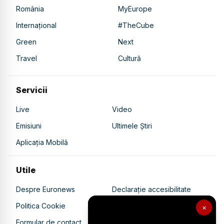
România
MyEurope
Internațional
#TheCube
Green
Next
Travel
Cultură
Servicii
Live
Video
Emisiuni
Ultimele Știri
Aplicația Mobilă
Utile
Despre Euronews
Declarație accesibilitate
Politica Cookie
Politica de confidențialitate
×
Formular de contact
Transparență în utilizarea AI