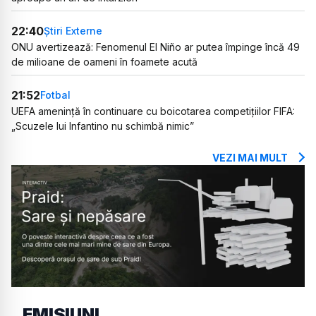
22:40
Știri Externe
ONU avertizează: Fenomenul El Niño ar putea împinge încă 49
de milioane de oameni în foamete acută
21:52
Fotbal
UEFA amenință în continuare cu boicotarea competițiilor FIFA:
„Scuzele lui Infantino nu schimbă nimic”
VEZI MAI MULT
EMISIUNI