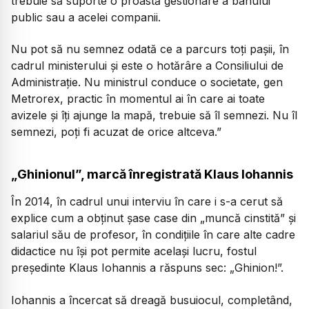
trebuie să suporte o proastă gestionare a banului
public sau a acelei companii.
Nu pot să nu semnez odată ce a parcurs toți pașii, în
cadrul ministerului și este o hotărâre a Consiliului de
Administrație. Nu ministrul conduce o societate, gen
Metrorex, practic în momentul ai în care ai toate
avizele și îți ajunge la mapă, trebuie să îl semnezi. Nu îl
semnezi, poți fi acuzat de orice altceva.”
„Ghinionul”, marcă înregistrată Klaus Iohannis
În 2014, în cadrul unui interviu în care i s-a cerut să
explice cum a obținut șase case din „muncă cinstită” și
salariul său de profesor, în condițiile în care alte cadre
didactice nu își pot permite același lucru, fostul
președinte Klaus Iohannis a răspuns sec: „Ghinion!”.
Iohannis a încercat să dreagă busuiocul, completând,