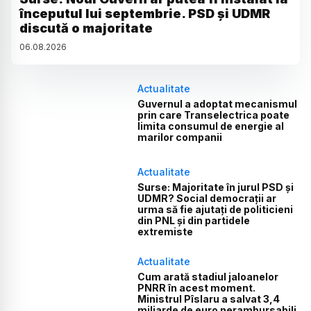
începutul lui septembrie. PSD și UDMR
discută o majoritate
06
.
08
.
2026
Actualitate
Guvernul a adoptat mecanismul
prin care Transelectrica poate
limita consumul de energie al
marilor companii
Actualitate
Surse: Majoritate în jurul PSD și
UDMR? Social democrații ar
urma să fie ajutați de politicieni
din PNL și din partidele
extremiste
Actualitate
Cum arată stadiul jaloanelor
PNRR în acest moment.
Ministrul Pîslaru a salvat 3,4
miliarde de euro nerambursabili