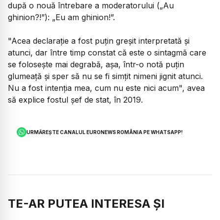
după o nouă întrebare a moderatorului („Au
ghinion?!”): „Eu am ghinion!”.
"Acea declaraţie a fost puţin greşit interpretată şi
atunci, dar între timp constat că este o sintagmă care
se foloseşte mai degrabă, aşa, într-o notă puţin
glumeaţă şi sper să nu se fi simţit nimeni jignit atunci.
Nu a fost intenţia mea, cum nu este nici acum", avea
să explice fostul șef de stat, în 2019.
URMĂREȘTE CANALUL EURONEWS ROMÂNIA PE WHATSAPP!
TE-AR PUTEA INTERESA ȘI