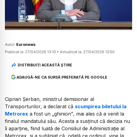
Watch
Autor:
Euronews
Publicat la:
27/04/2026 13:10
•
Actualizat la:
27/04/2026 13:50
DISTRIBUIȚI ACEASTĂ ȘTIRE
ADAUGĂ-NE CA SURSĂ PREFERATĂ PE GOOGLE
Ciprian Șerban, ministrul demisionar al
Transporturilor, a declarat că
scumpirea biletului la
Metrorex
a fost un
„ghinion”
, mai ales că a venit la
finalul mandatului său. Acesta a susținut că decizia nu
îi aparține, fiind luată de Consiliul de Administrație al
Metrorex, și a subliniat că, odată ce ordinul
„vine la