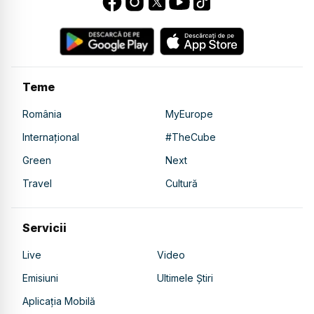
Teme
România
MyEurope
Internațional
#TheCube
Green
Next
Travel
Cultură
Servicii
Live
Video
Emisiuni
Ultimele Știri
Aplicația Mobilă