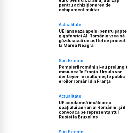
euro pentru Ucraina, utilizați
pentru achiziționarea de
echipament militar
Actualitate
UE lansează apelul pentru șapte
gigafabrici AI. România vrea să
găzduiască un astfel de proiect
la Marea Neagră
Știri Externe
Pompierii români și-au prelungit
misiunea în Franța. Ursula von
der Leyen le mulțumește public
eroilor români din Franța
Actualitate
UE condamnă încălcarea
spațiului aerian al României și îl
convoacă pe reprezentantul
Rusiei la Bruxelles
Știri Externe