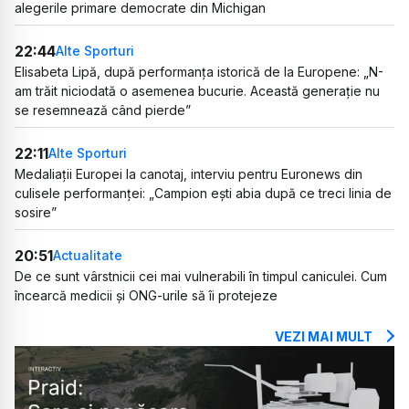
alegerile primare democrate din Michigan
22:44
Alte Sporturi
Elisabeta Lipă, după performanța istorică de la Europene: „N-
am trăit niciodată o asemenea bucurie. Această generație nu
se resemnează când pierde”
22:11
Alte Sporturi
Medaliații Europei la canotaj, interviu pentru Euronews din
culisele performanței: „Campion ești abia după ce treci linia de
sosire”
20:51
Actualitate
De ce sunt vârstnicii cei mai vulnerabili în timpul caniculei. Cum
încearcă medicii și ONG-urile să îi protejeze
VEZI MAI MULT