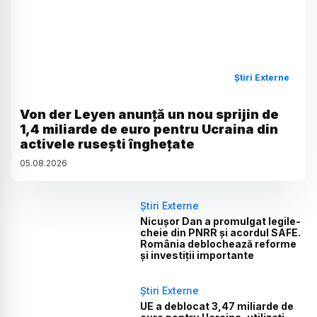
Știri Externe
Von der Leyen anunță un nou sprijin de
1,4 miliarde de euro pentru Ucraina din
activele rusești înghețate
05
.
08
.
2026
Știri Externe
Nicușor Dan a promulgat legile-
cheie din PNRR și acordul SAFE.
România deblochează reforme
și investiții importante
Știri Externe
UE a deblocat 3,47 miliarde de