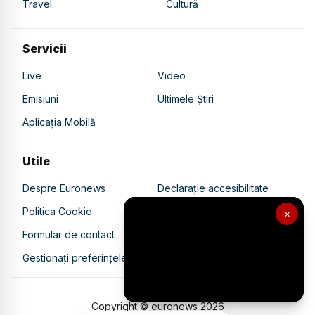
Travel
Cultură
Servicii
Live
Video
Emisiuni
Ultimele Știri
Aplicația Mobilă
Utile
Despre Euronews
Declarație accesibilitate
Politica Cookie
Politica de confidențialitate
×
Formular de contact
Transparență în utilizarea AI
Gestionați preferințele
Copyright © euronews
2026