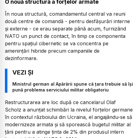
O nouă structură a forțelor armate
În noua structură, comandamentul central va reuni
două centre de comandă - pentru desfăşurări interne
şi externe - ce erau separate până acum, furnizând
NATO un punct de contact, în timp ce componenta
pentru spaţiul cibernetic se va concentra pe
ameninţări hibride precum campaniile de
dezinformare.
Ministrul german al Apărării spune că țara trebuie să îşi
pună problema serviciului militar obligatoriu
Restructurarea are loc după ce cancelarul Olaf
Scholz a anunţat schimbări la nivelul forţelor germane
în contextul războiului din Ucraina, el angajându-se să
modernizeze armata şi să sporească bugetul militar al
ţării pentru a atinge ţinta de 2% din produsul intern