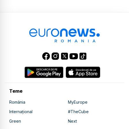
Teme
România
MyEurope
Internațional
#TheCube
Green
Next