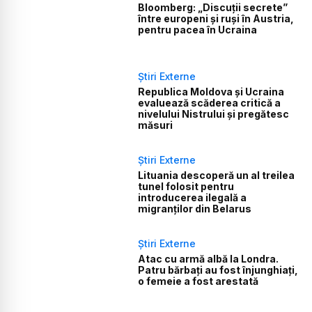
Bloomberg: „Discuții secrete”
între europeni și ruși în Austria,
pentru pacea în Ucraina
Știri Externe
Republica Moldova și Ucraina
evaluează scăderea critică a
nivelului Nistrului și pregătesc
măsuri
Știri Externe
Lituania descoperă un al treilea
tunel folosit pentru
introducerea ilegală a
migranților din Belarus
Știri Externe
Atac cu armă albă la Londra.
Patru bărbați au fost înjunghiați,
o femeie a fost arestată