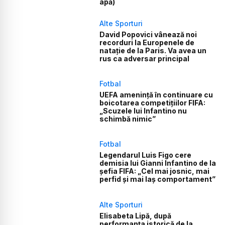
apă)
Alte Sporturi
David Popovici vânează noi
recorduri la Europenele de
natație de la Paris. Va avea un
rus ca adversar principal
Fotbal
UEFA amenință în continuare cu
boicotarea competițiilor FIFA:
„Scuzele lui Infantino nu
schimbă nimic”
Fotbal
Legendarul Luis Figo cere
demisia lui Gianni Infantino de la
șefia FIFA: „Cel mai josnic, mai
perfid și mai laș comportament”
Alte Sporturi
Elisabeta Lipă, după
performanța istorică de la