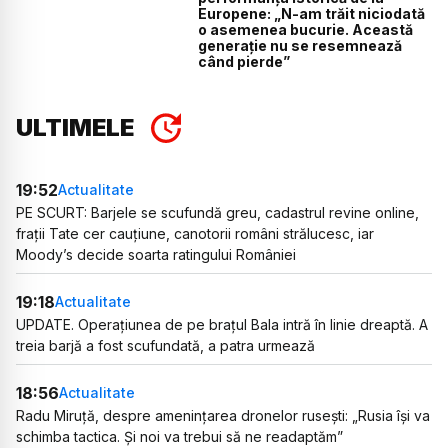
Europene: „N-am trăit niciodată
o asemenea bucurie. Această
generație nu se resemnează
când pierde”
ULTIMELE
19:52
Actualitate
PE SCURT: Barjele se scufundă greu, cadastrul revine online,
frații Tate cer cauțiune, canotorii români strălucesc, iar
Moody’s decide soarta ratingului României
19:18
Actualitate
UPDATE. Operațiunea de pe brațul Bala intră în linie dreaptă. A
treia barjă a fost scufundată, a patra urmează
18:56
Actualitate
Radu Miruță, despre amenințarea dronelor rusești: „Rusia își va
schimba tactica. Și noi va trebui să ne readaptăm”