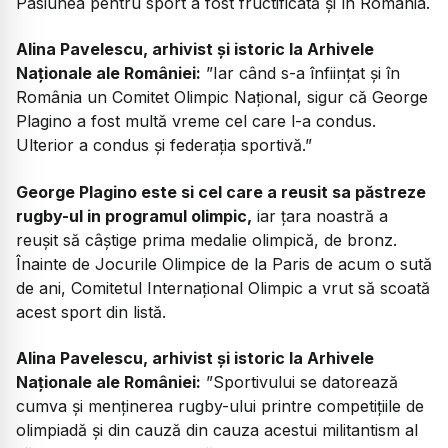
Pasiunea pentru sport a fost fructificată și în România.
Alina Pavelescu, arhivist și istoric la Arhivele
Naționale ale României:
”Iar când s-a înființat și în
România un Comitet Olimpic Național, sigur că George
Plagino a fost multă vreme cel care l-a condus.
Ulterior a condus și federația sportivă.”
George Plagino este si cel care a reusit sa păstreze
rugby-ul in programul olimpic,
iar țara noastră a
reușit să câștige prima medalie olimpică, de bronz.
Înainte de Jocurile Olimpice de la Paris de acum o sută
de ani, Comitetul Internațional Olimpic a vrut să scoată
acest sport din listă.
Alina Pavelescu, arhivist și istoric la Arhivele
Naționale ale României:
”Sportivului se datorează
cumva și menținerea rugby-ului printre competițiile de
olimpiadă și din cauză din cauza acestui militantism al