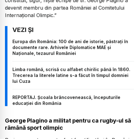
constituit, sigur, niște echipe de tir. George Plagino a
devenit membru din partea României al Comitetului
Internațional Olimpic.”
Europa din România: 100 de ani de istorie, păstrați în
documente rare. Arhivele Diplomatice MAE și
Naționale, tezaurul României
Limba română, scrisă cu alfabet chirilic până în 1860.
Trecerea la literele latine s-a făcut în timpul domniei
lui Cuza
REPORTAJ. Școala brâncovenească, începuturile
educației din România
George Plagino a militat pentru ca rugby-ul să
rămână sport olimpic