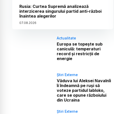
Rusia: Curtea Supremă analizează
interzicerea singurului partid anti-război
înaintea alegerilor
07
.
08
.
2026
Actualitate
Europa se topește sub
caniculă: temperaturi
record și restricții de
energie
Știri Externe
Văduva lui Aleksei Navalnîi
îi îndeamnă pe ruși să
voteze partidul Iabloko,
care se opune războiului
din Ucraina
Știri Externe