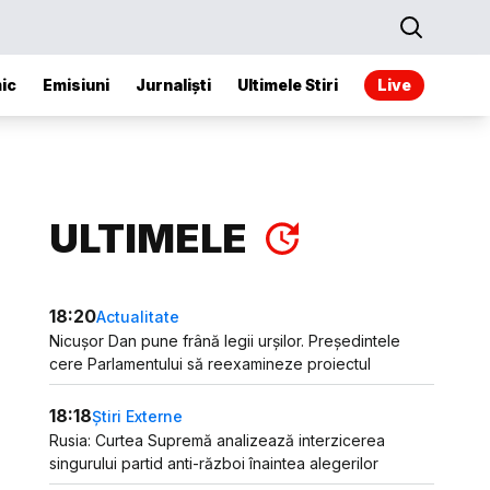
ic
Emisiuni
Jurnaliști
Ultimele Stiri
Live
ULTIMELE
18:20
Actualitate
Nicușor Dan pune frână legii urșilor. Președintele
cere Parlamentului să reexamineze proiectul
18:18
Știri Externe
Rusia: Curtea Supremă analizează interzicerea
singurului partid anti-război înaintea alegerilor