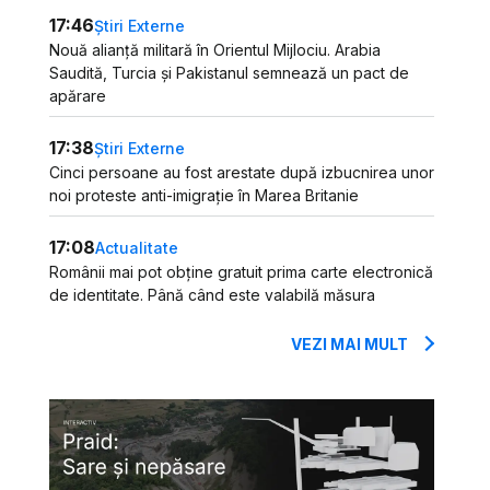
17:46
Știri Externe
Nouă alianță militară în Orientul Mijlociu. Arabia
Saudită, Turcia și Pakistanul semnează un pact de
apărare
17:38
Știri Externe
Cinci persoane au fost arestate după izbucnirea unor
noi proteste anti-imigrație în Marea Britanie
17:08
Actualitate
Românii mai pot obține gratuit prima carte electronică
de identitate. Până când este valabilă măsura
VEZI MAI MULT