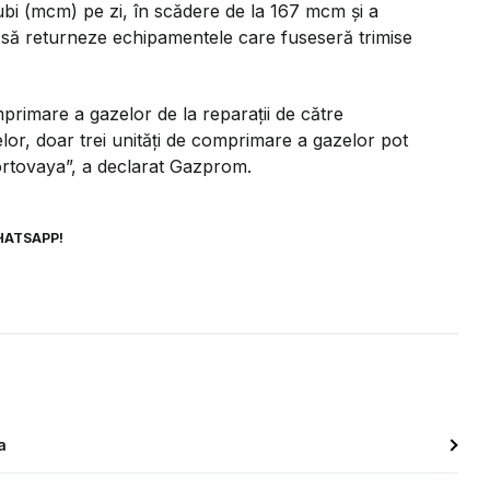
ubi (mcm) pe zi, în scădere de la 167 mcm și a
t să returneze echipamentele care fuseseră trimise
omprimare a gazelor de la reparații de către
lor, doar trei unități de comprimare a gazelor pot
Portovaya”, a declarat Gazprom.
HATSAPP!
a