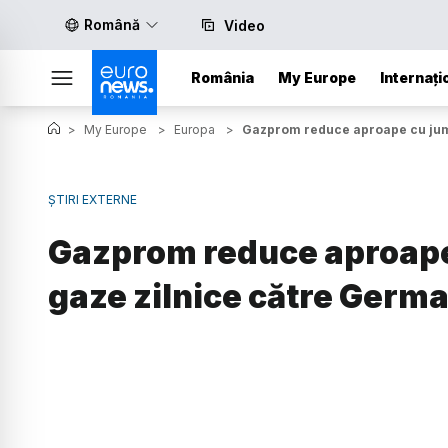
Română
Video
România
My Europe
Internați
>
My Europe
>
Europa
>
Gazprom reduce aproape cu jumăt
ȘTIRI EXTERNE
Gazprom reduce aproape 
gaze zilnice către Germa