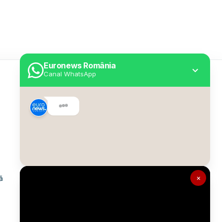
Euronews România
Canal WhatsApp
Utile
Despre Euronews
Declarație accesibilitate
Politica Cookie
Politica de confidențialitate
×
ă
Formular de contact
Transparență în utilizarea AI
Gestionați preferințele