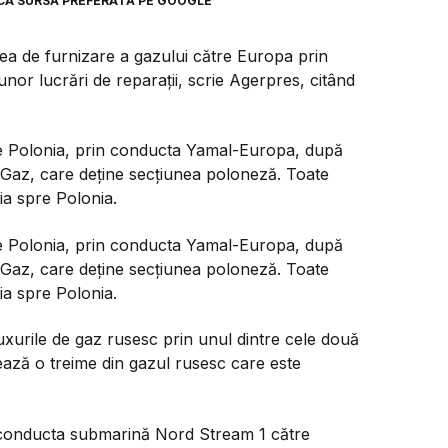
CA SURSĂ PREFERATĂ PE GOOGLE
tea de furnizare a gazului către Europa prin
nor lucrări de reparații, scrie Agerpres, citând
re Polonia, prin conducta Yamal-Europa, după
 Gaz, care deține secțiunea poloneză. Toate
ia spre Polonia.
re Polonia, prin conducta Yamal-Europa, după
 Gaz, care deține secțiunea poloneză. Toate
ia spre Polonia.
uxurile de gaz rusesc prin unul dintre cele două
ază o treime din gazul rusesc care este
in conducta submarină Nord Stream 1 către