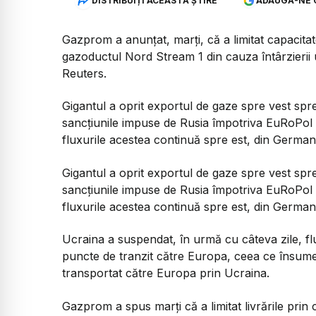
DISTRIBUIȚI ACEASTĂ ȘTIRE
ADAUGĂ-NE 
Gazprom a anunțat, marți, că a limitat capacita
gazoductul Nord Stream 1 din cauza întârzierii u
Reuters.
Gigantul a oprit exportul de gaze spre vest sp
sancțiunile impuse de Rusia împotriva EuRoPol
fluxurile acestea continuă spre est, din German
Gigantul a oprit exportul de gaze spre vest sp
sancțiunile impuse de Rusia împotriva EuRoPol
fluxurile acestea continuă spre est, din German
Ucraina a suspendat, în urmă cu câteva zile, fl
puncte de tranzit către Europa, ceea ce însume
transportat către Europa prin Ucraina.
Gazprom a spus marți că a limitat livrările pr