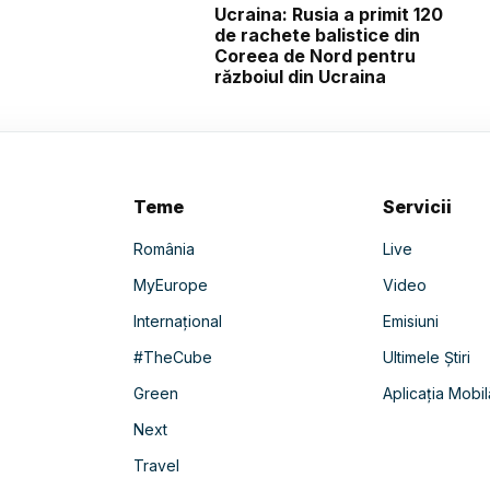
Ucraina: Rusia a primit 120
de rachete balistice din
Coreea de Nord pentru
războiul din Ucraina
Teme
Servicii
România
Live
MyEurope
Video
Internațional
Emisiuni
#TheCube
Ultimele Știri
Green
Aplicația Mobil
Next
Travel