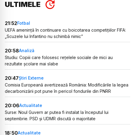
ULTIMELE
21:52
Fotbal
UEFA amenință în continuare cu boicotarea competițiilor FIFA:
„Scuzele lui Infantino nu schimbă nimic”
20:58
Analiză
Studiu: Copiii care folosesc rețelele sociale de mici au
rezultate școlare mai slabe
20:47
Știri Externe
Comisia Europeană avertizează România: Modificările la legea
decarbonizării pot pune în pericol fondurile din PNRR
20:06
Actualitate
Surse: Noul Guvern ar putea fi instalat la începutul lui
septembrie. PSD și UDMR discută o majoritate
18:50
Actualitate