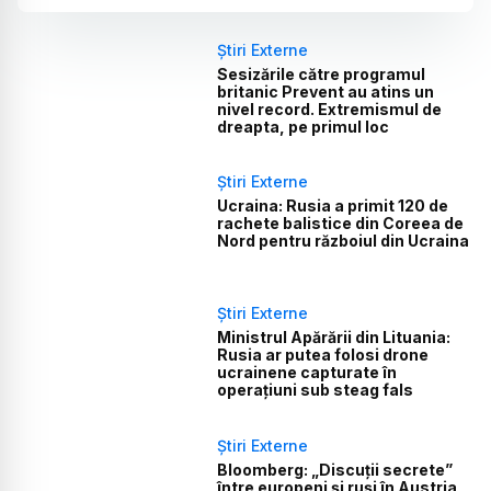
Știri Externe
Sesizările către programul
britanic Prevent au atins un
nivel record. Extremismul de
dreapta, pe primul loc
Știri Externe
Ucraina: Rusia a primit 120 de
rachete balistice din Coreea de
Nord pentru războiul din Ucraina
Știri Externe
Ministrul Apărării din Lituania:
Rusia ar putea folosi drone
ucrainene capturate în
operațiuni sub steag fals
Știri Externe
Bloomberg: „Discuții secrete”
între europeni și ruși în Austria,