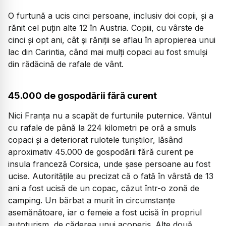
O furtună a ucis cinci persoane, inclusiv doi copii, și a
rănit cel puțin alte 12 în Austria. Copiii, cu vârste de
cinci și opt ani, cât și răniții se aflau în apropierea unui
lac din Carintia, când mai mulți copaci au fost smulși
din rădăcină de rafale de vânt.
45.000 de gospodării fără curent
Nici Franța nu a scapăt de furtunile puternice. Vântul
cu rafale de până la 224 kilometri pe oră a smuls
copaci și a deteriorat rulotele turiștilor, lăsând
aproximativ 45.000 de gospodării fără curent pe
insula franceză Corsica, unde șase persoane au fost
ucise. Autoritățile au precizat că o fată în vârstă de 13
ani a fost ucisă de un copac, căzut într-o zonă de
camping. Un bărbat a murit în circumstanțe
asemănătoare, iar o femeie a fost ucisă în propriul
autoturism, de căderea unui acoperiș. Alte două