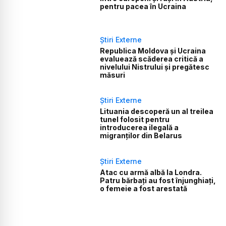
pentru pacea în Ucraina
Știri Externe
Republica Moldova și Ucraina
evaluează scăderea critică a
nivelului Nistrului și pregătesc
măsuri
Știri Externe
Lituania descoperă un al treilea
tunel folosit pentru
introducerea ilegală a
migranților din Belarus
Știri Externe
Atac cu armă albă la Londra.
Patru bărbați au fost înjunghiați,
o femeie a fost arestată