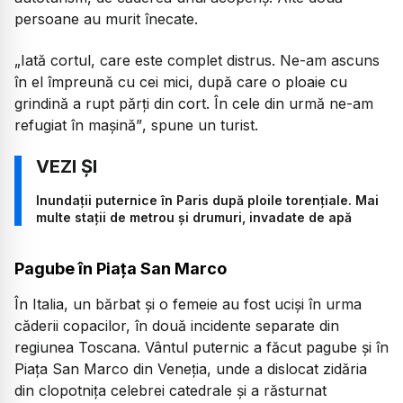
persoane au murit înecate.
„Iată cortul, care este complet distrus. Ne-am ascuns
în el împreună cu cei mici, după care o ploaie cu
grindină a rupt părți din cort. În cele din urmă ne-am
refugiat în mașină”
, spune un turist.
Inundații puternice în Paris după ploile torențiale. Mai
multe stații de metrou și drumuri, invadate de apă
Pagube în Piața San Marco
În Italia, un bărbat și o femeie au fost uciși în urma
căderii copacilor, în două incidente separate din
regiunea Toscana. Vântul puternic a făcut pagube și în
Piața San Marco din Veneția, unde a dislocat zidăria
din clopotnița celebrei catedrale și a răsturnat