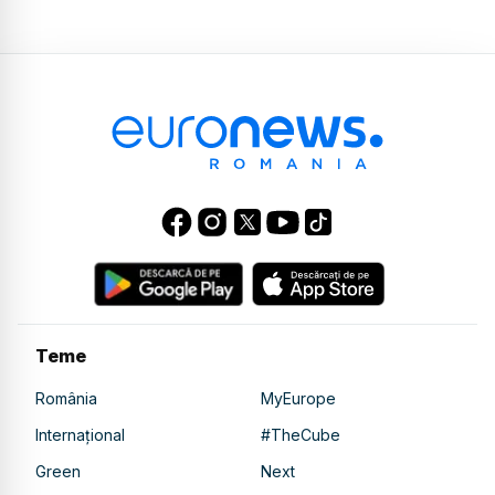
Teme
România
MyEurope
Internațional
#TheCube
Green
Next