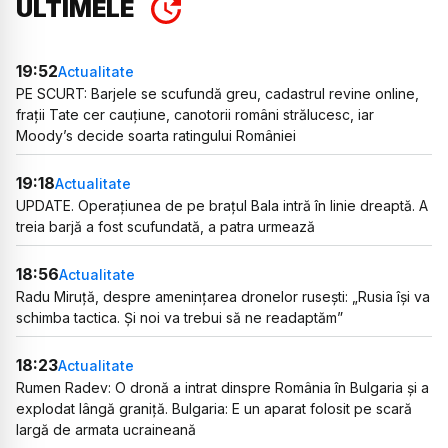
ULTIMELE
19:52
Actualitate
PE SCURT: Barjele se scufundă greu, cadastrul revine online,
frații Tate cer cauțiune, canotorii români strălucesc, iar
Moody’s decide soarta ratingului României
19:18
Actualitate
UPDATE. Operațiunea de pe brațul Bala intră în linie dreaptă. A
treia barjă a fost scufundată, a patra urmează
18:56
Actualitate
Radu Miruță, despre amenințarea dronelor rusești: „Rusia își va
schimba tactica. Și noi va trebui să ne readaptăm”
18:23
Actualitate
Rumen Radev: O dronă a intrat dinspre România în Bulgaria și a
explodat lângă graniță. Bulgaria: E un aparat folosit pe scară
largă de armata ucraineană