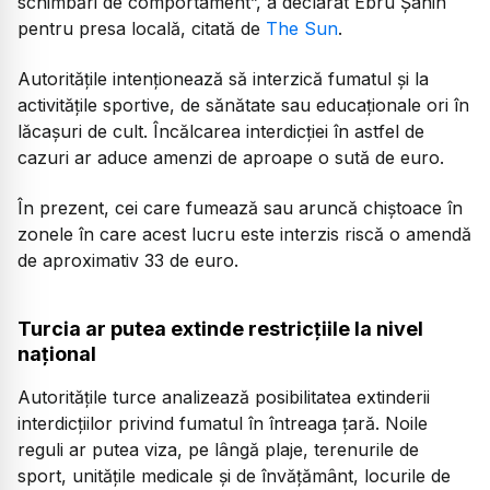
schimbări de comportament”,
a declarat Ebru Şahin
pentru presa locală, citată de
The Sun
.
Autoritățile intenționează să interzică fumatul și la
activitățile sportive, de sănătate sau educaționale ori în
lăcașuri de cult. Încălcarea interdicției în astfel de
cazuri ar aduce amenzi de aproape o sută de euro.
În prezent, cei care fumează sau aruncă chiștoace în
zonele în care acest lucru este interzis riscă o amendă
de aproximativ 33 de euro.
Turcia ar putea extinde restricțiile la nivel
național
Autoritățile turce analizează posibilitatea extinderii
interdicțiilor privind fumatul în întreaga țară. Noile
reguli ar putea viza, pe lângă plaje, terenurile de
sport, unitățile medicale și de învățământ, locurile de