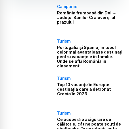
Campanie
România frumoasă din Dolj –
Județul Banilor Craiovei și al
prazului
Turism
Portugalia și Spania, în topul
celor mai avantajoase destinații
pentru vacanțele în familie.
Unde se află România în
clasament
Turism
Top 10 vacanțe în Europa:
destinația care a detronat
Grecia în 2026
Turism
Ce acoperă o asigurare de
călătorie, cât ne poate scuti de
cheltuieli și în ce situații este