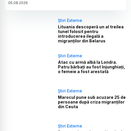
05
.
08
.
2026
Știri Externe
Lituania descoperă un al treilea
tunel folosit pentru
introducerea ilegală a
migranților din Belarus
Știri Externe
Atac cu armă albă la Londra.
Patru bărbați au fost înjunghiați,
o femeie a fost arestată
Știri Externe
Marocul pune sub acuzare 25 de
persoane după criza migranților
din Ceuta
Știri Externe