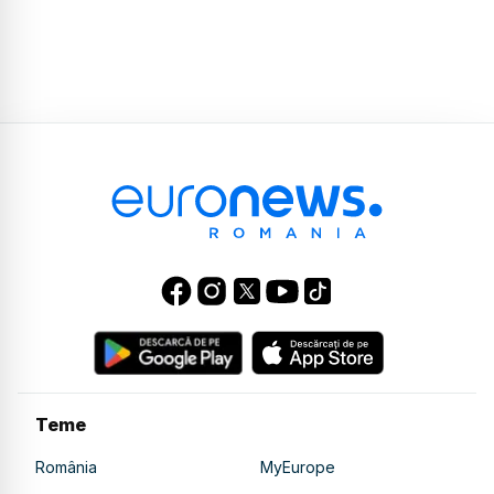
Teme
România
MyEurope