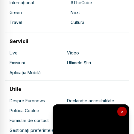
Internațional
#TheCube
Green
Next
Travel
Cultură
Servicii
Live
Video
Emisiuni
Ultimele Știri
Aplicația Mobilă
Utile
Despre Euronews
Declarație accesibilitate
Politica Cookie
Politica de confidențialitate
×
Formular de contact
Transparență în utilizarea AI
Gestionați preferințele