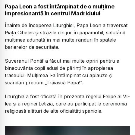
Papa Leon a fost întâmpinat de o mulțime
impresionantă în centrul Madridului
Înainte de începerea Liturghiei, Papa Leon a traversat
Piața Cibeles și străzile din jur în papamobil, salutând
mulțimea adunată în mai multe rânduri în spatele
barierelor de securitate.
Suveranul Pontif a făcut mai multe opriri pentru a
binecuvânta copii aduși de părinți în apropierea
traseului. Mulțimea l-a întâmpinat cu aplauze și
scandări precum „Trăiască Papa!”.
Liturghia a fost oficiată în prezența regelui Felipe al VI-
lea și a reginei Letizia, care au participat la ceremonia
religioasă alături de alte oficialități spaniole.