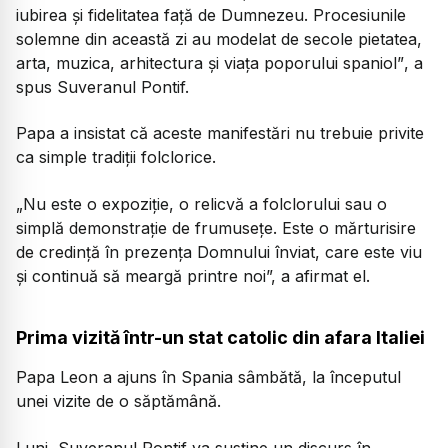
iubirea și fidelitatea față de Dumnezeu. Procesiunile
solemne din această zi au modelat de secole pietatea,
arta, muzica, arhitectura și viața poporului spaniol”
, a
spus Suveranul Pontif.
Papa a insistat că aceste manifestări nu trebuie privite
ca simple tradiții folclorice.
„Nu este o expoziție, o relicvă a folclorului sau o
simplă demonstrație de frumusețe. Este o mărturisire
de credință în prezența Domnului înviat, care este viu
și continuă să meargă printre noi
”, a afirmat el.
Prima vizită într-un stat catolic din afara Italiei
Papa Leon a ajuns în Spania sâmbătă, la începutul
unei vizite de o săptămână.
Luni, Suveranul Pontif va susține un discurs în