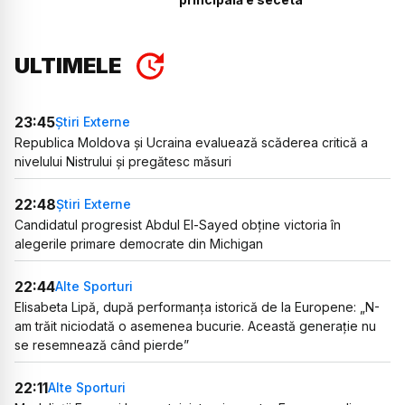
ULTIMELE
23:45
Știri Externe
Republica Moldova și Ucraina evaluează scăderea critică a
nivelului Nistrului și pregătesc măsuri
22:48
Știri Externe
Candidatul progresist Abdul El-Sayed obține victoria în
alegerile primare democrate din Michigan
22:44
Alte Sporturi
Elisabeta Lipă, după performanța istorică de la Europene: „N-
am trăit niciodată o asemenea bucurie. Această generație nu
se resemnează când pierde”
22:11
Alte Sporturi