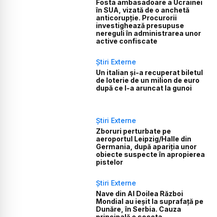
Fosta ambasadoare a Ucrainei
în SUA, vizată de o anchetă
anticorupție. Procurorii
investighează presupuse
nereguli în administrarea unor
active confiscate
Știri Externe
Un italian și-a recuperat biletul
de loterie de un milion de euro
după ce l-a aruncat la gunoi
Știri Externe
Zboruri perturbate pe
aeroportul Leipzig/Halle din
Germania, după apariția unor
obiecte suspecte în apropierea
pistelor
Știri Externe
Nave din Al Doilea Război
Mondial au ieșit la suprafață pe
Dunăre, în Serbia. Cauza
principală e seceta