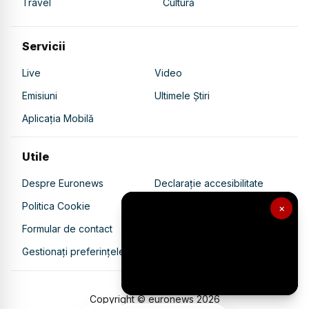
Travel
Cultură
Servicii
Live
Video
Emisiuni
Ultimele Știri
Aplicația Mobilă
Utile
Despre Euronews
Declarație accesibilitate
Politica Cookie
Politica de confidențialitate
×
Formular de contact
Transparență în utilizarea AI
Gestionați preferințele
Copyright © euronews
2026