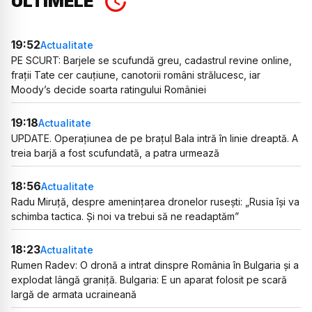
ULTIMELE
19:52
Actualitate
PE SCURT: Barjele se scufundă greu, cadastrul revine online,
frații Tate cer cauțiune, canotorii români strălucesc, iar
Moody’s decide soarta ratingului României
19:18
Actualitate
UPDATE. Operațiunea de pe brațul Bala intră în linie dreaptă. A
treia barjă a fost scufundată, a patra urmează
18:56
Actualitate
Radu Miruță, despre amenințarea dronelor rusești: „Rusia își va
schimba tactica. Și noi va trebui să ne readaptăm”
18:23
Actualitate
Rumen Radev: O dronă a intrat dinspre România în Bulgaria și a
explodat lângă graniță. Bulgaria: E un aparat folosit pe scară
largă de armata ucraineană