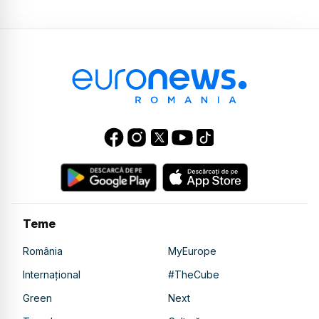
Teme
România
MyEurope
Internațional
#TheCube
Green
Next