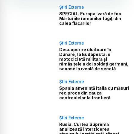
Știri Externe
SPECIAL. Europa: vară de foc.
Mărturiile românilor fugiți din
calea flăcărilor
Știri Externe
Descoperire uluitoare în
Dunăre, la Budapesta: o
motocicletă militară și
rămășițele a doi soldați germani,
scoase la iveală de secetă
Știri Externe
Spania amenință Italia cu măsuri
reciproce din cauza
controalelor la frontieră
Știri Externe
Rusia: Curtea Supremă
analizează interzicerea
singurului partid anti-război