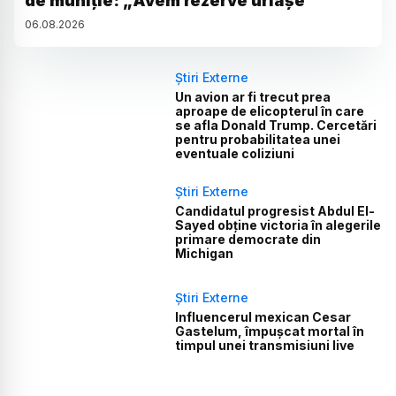
de muniție: „Avem rezerve uriașe”
06
.
08
.
2026
Știri Externe
Un avion ar fi trecut prea
aproape de elicopterul în care
se afla Donald Trump. Cercetări
pentru probabilitatea unei
eventuale coliziuni
Știri Externe
Candidatul progresist Abdul El-
Sayed obține victoria în alegerile
primare democrate din
Michigan
Știri Externe
Influencerul mexican Cesar
Gastelum, împușcat mortal în
timpul unei transmisiuni live