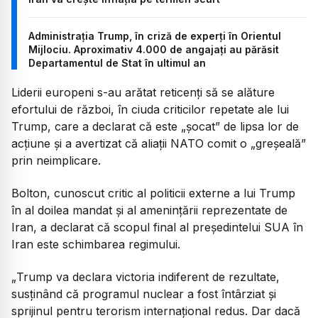
Administrația Trump, în criză de experți în Orientul
Mijlociu. Aproximativ 4.000 de angajați au părăsit
Departamentul de Stat în ultimul an
Liderii europeni s-au arătat reticenți să se alăture
efortului de război, în ciuda criticilor repetate ale lui
Trump, care a declarat că este „șocat” de lipsa lor de
acțiune și a avertizat că aliații NATO comit o „greșeală”
prin neimplicare.
Bolton, cunoscut critic al politicii externe a lui Trump
în al doilea mandat și al amenințării reprezentate de
Iran, a declarat că scopul final al președintelui SUA în
Iran este schimbarea regimului.
„
Trump va declara victoria indiferent de rezultate,
susținând că programul nuclear a fost întârziat și
sprijinul pentru terorism internațional redus. Dar dacă