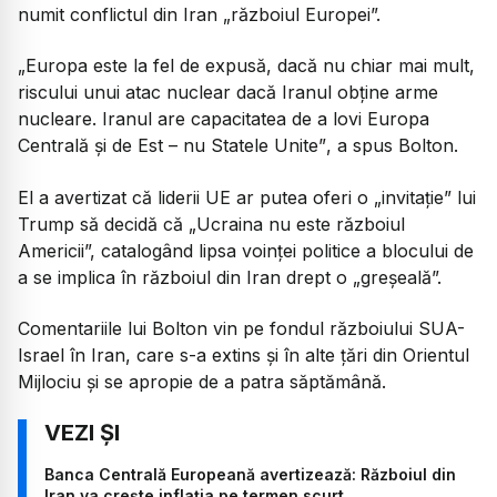
numit conflictul din Iran „războiul Europei”.
„
Europa este la fel de expusă, dacă nu chiar mai mult,
riscului unui atac nuclear dacă Iranul obține arme
nucleare. Iranul are capacitatea de a lovi Europa
Centrală și de Est – nu Statele Unite”
, a spus Bolton.
El a avertizat că liderii UE ar putea oferi o „invitație” lui
Trump să decidă că „Ucraina nu este războiul
Americii”, catalogând lipsa voinței politice a blocului de
a se implica în războiul din Iran drept o „greșeală”.
Comentariile lui Bolton vin pe fondul războiului SUA-
Israel în Iran, care s-a extins și în alte țări din Orientul
Mijlociu și se apropie de a patra săptămână.
Banca Centrală Europeană avertizează: Războiul din
Iran va crește inflația pe termen scurt