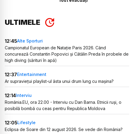
fost evacuați
ULTIMELE
12:45
Alte Sporturi
Campionatul European de Natație Paris 2026. Când
concurează Constantin Popovici și Cătălin Preda în probele de
high diving (sărituri în apă)
12:37
Entertainment
Ar supraviețui playlist-ul ăsta unui drum lung cu mașina?
12:14
Interviu
România.EU, ora 22.00 - Interviu cu Dan Barna. Etnicii ruși, o
posibilă bombă cu ceas pentru Republica Moldova
12:05
Lifestyle
Eclipsa de Soare din 12 august 2026. Se vede din România?