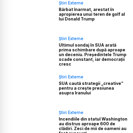
Știri Externe
Bărbat înarmat, arestat în
apropierea unui teren de golf al
lui Donald Trump
Știri Externe
Ultimul sondaj în SUA arată
prima schimbare după aproape
un deceniu. Președintele Trump
scade constant, iar democrații
cresc
Știri Externe
SUA caută strategii „creative”
pentru a crește presiunea
asupra Iranului
Știri Externe
Incendiile din statul Washington
au distrus aproape 600 de
clădiri. Zeci de mii de oameni au