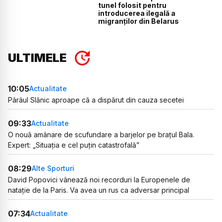
tunel folosit pentru
introducerea ilegală a
migranților din Belarus
ULTIMELE
10:05
Actualitate
Pârâul Slănic aproape că a dispărut din cauza secetei
09:33
Actualitate
O nouă amânare de scufundare a barjelor pe brațul Bala.
Expert: „Situația e cel puțin catastrofală”
08:29
Alte Sporturi
David Popovici vânează noi recorduri la Europenele de
natație de la Paris. Va avea un rus ca adversar principal
07:34
Actualitate