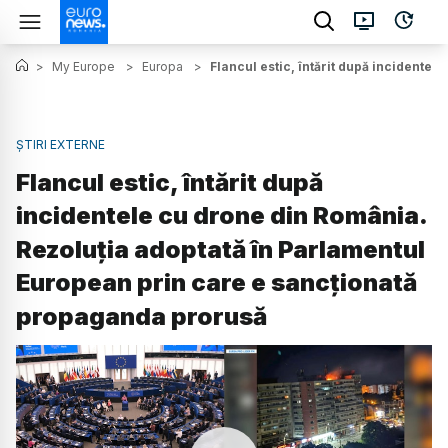
>
My Europe
>
Europa
>
Flancul estic, întărit după incidente
ȘTIRI EXTERNE
Flancul estic, întărit după
incidentele cu drone din România.
Rezoluția adoptată în Parlamentul
European prin care e sancționată
propaganda prorusă