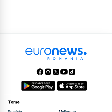
Teme
România
MyEurope