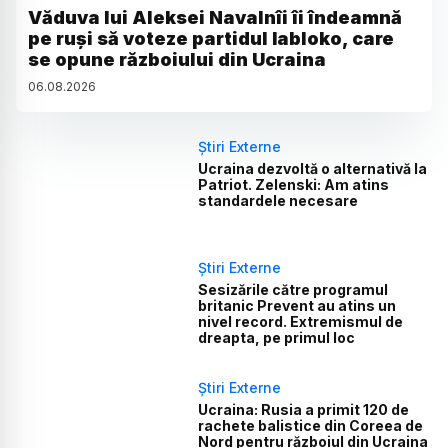
Văduva lui Aleksei Navalnîi îi îndeamnă
pe ruși să voteze partidul Iabloko, care
se opune războiului din Ucraina
06
.
08
.
2026
Știri Externe
Ucraina dezvoltă o alternativă la
Patriot. Zelenski: Am atins
standardele necesare
Știri Externe
Sesizările către programul
britanic Prevent au atins un
nivel record. Extremismul de
dreapta, pe primul loc
Știri Externe
Ucraina: Rusia a primit 120 de
rachete balistice din Coreea de
Nord pentru războiul din Ucraina