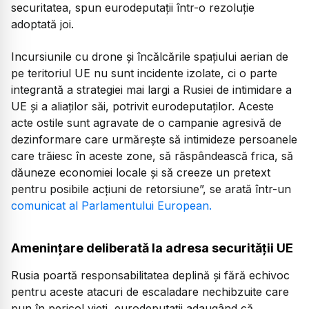
securitatea, spun eurodeputații într-o rezoluție
adoptată joi.
Incursiunile cu drone și încălcările spațiului aerian de
pe teritoriul UE nu sunt incidente izolate, ci o parte
integrantă a strategiei mai largi a Rusiei de intimidare a
UE și a aliaților săi, potrivit eurodeputaților. Aceste
acte ostile sunt agravate de o campanie agresivă de
dezinformare care urmărește să intimideze persoanele
care trăiesc în aceste zone, să răspândească frica, să
dăuneze economiei locale și să creeze un pretext
pentru posibile acțiuni de retorsiune”, se arată într-un
comunicat al Parlamentului European.
Amenințare deliberată la adresa securității UE
Rusia poartă responsabilitatea deplină și fără echivoc
pentru aceste atacuri de escaladare nechibzuite care
pun în pericol vieți, eurodeputații adaugând că