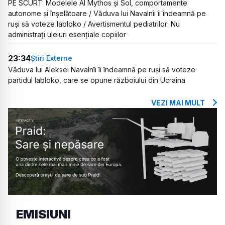
PE SCURT: Modelele AI Mythos și Sol, comportamente
autonome și înșelătoare / Văduva lui Navalnîi îi îndeamnă pe
ruși să voteze Iabloko / Avertismentul pediatrilor: Nu
administrați uleiuri esențiale copiilor
23:34
Știri Externe
Văduva lui Aleksei Navalnîi îi îndeamnă pe ruși să voteze
partidul Iabloko, care se opune războiului din Ucraina
VEZI MAI MULT
EMISIUNI