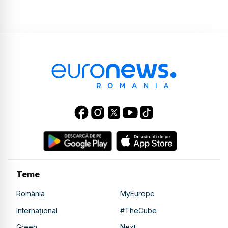
Teme
România
MyEurope
Internațional
#TheCube
Green
Next