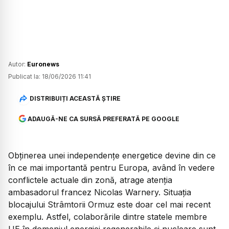
Autor:
Euronews
Publicat la:
18/06/2026 11:41
DISTRIBUIȚI ACEASTĂ ȘTIRE
ADAUGĂ-NE CA SURSĂ PREFERATĂ PE GOOGLE
Obținerea unei independențe energetice devine din ce
în ce mai importantă pentru Europa, având în vedere
conflictele actuale din zonă, atrage atenția
ambasadorul francez Nicolas Warnery. Situația
blocajului Strâmtorii Ormuz este doar cel mai recent
exemplu. Astfel, colaborările dintre statele membre
UE în domeniul energiei regenerabile și nucleare sunt