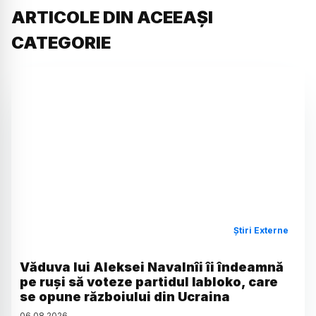
ARTICOLE DIN ACEEAȘI
CATEGORIE
Știri Externe
Văduva lui Aleksei Navalnîi îi îndeamnă
pe ruși să voteze partidul Iabloko, care
se opune războiului din Ucraina
06
.
08
.
2026