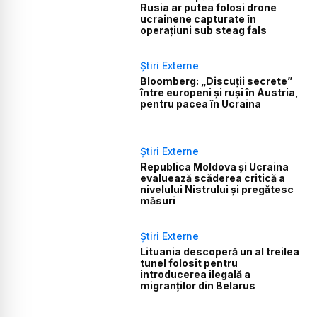
Rusia ar putea folosi drone
ucrainene capturate în
operațiuni sub steag fals
Știri Externe
Bloomberg: „Discuții secrete”
între europeni și ruși în Austria,
pentru pacea în Ucraina
Știri Externe
Republica Moldova și Ucraina
evaluează scăderea critică a
nivelului Nistrului și pregătesc
măsuri
Știri Externe
Lituania descoperă un al treilea
tunel folosit pentru
introducerea ilegală a
migranților din Belarus