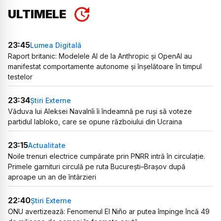
ULTIMELE
23:45
Lumea Digitală
Raport britanic: Modelele AI de la Anthropic și OpenAI au
manifestat comportamente autonome și înșelătoare în timpul
testelor
23:34
Știri Externe
Văduva lui Aleksei Navalnîi îi îndeamnă pe ruși să voteze
partidul Iabloko, care se opune războiului din Ucraina
23:15
Actualitate
Noile trenuri electrice cumpărate prin PNRR intră în circulație.
Primele garnituri circulă pe ruta București–Brașov după
aproape un an de întârzieri
22:40
Știri Externe
ONU avertizează: Fenomenul El Niño ar putea împinge încă 49