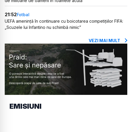
de milioane de oameni în foamete acută
21:52
Fotbal
UEFA amenință în continuare cu boicotarea competițiilor FIFA:
„Scuzele lui Infantino nu schimbă nimic”
VEZI MAI MULT
EMISIUNI