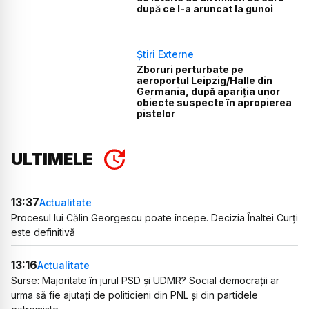
după ce l-a aruncat la gunoi
Știri Externe
Zboruri perturbate pe
aeroportul Leipzig/Halle din
Germania, după apariția unor
obiecte suspecte în apropierea
pistelor
ULTIMELE
13:37
Actualitate
Procesul lui Călin Georgescu poate începe. Decizia Înaltei Curți
este definitivă
13:16
Actualitate
Surse: Majoritate în jurul PSD și UDMR? Social democrații ar
urma să fie ajutați de politicieni din PNL și din partidele