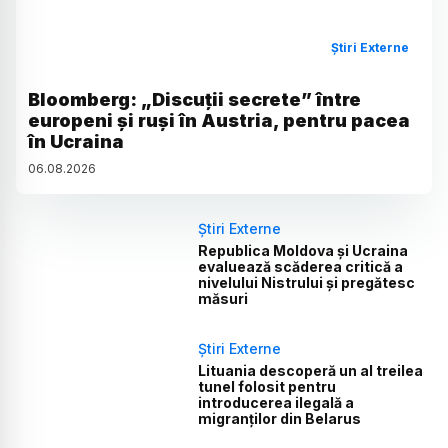
Știri Externe
Bloomberg: „Discuții secrete” între
europeni și ruși în Austria, pentru pacea
în Ucraina
06
.
08
.
2026
Știri Externe
Republica Moldova și Ucraina
evaluează scăderea critică a
nivelului Nistrului și pregătesc
măsuri
Știri Externe
Lituania descoperă un al treilea
tunel folosit pentru
introducerea ilegală a
migranților din Belarus