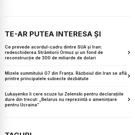
TE-AR PUTEA INTERESA ȘI
Ce prevede acordul-cadru dintre SUA și Iran:
redeschiderea Strâmtorii Ormuz și un fond de
reconstrucție de 300 de miliarde de dolari
Mizele summitului G7 din Franța. Războiul din Iran se află
printre principalele subiecte dezbătute
Lukașenko îi cere scuze lui Zelenski pentru declarațiile
dure din trecut: „Belarus nu reprezintă o amenințare
pentru Ucraina”