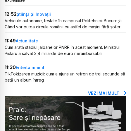
extremiste
12:52
Știință Și Inovații
Vehicule autonome, testate în campusul Politehnicii București.
Când vor putea circula românii cu astfel de mașini fără șofer
11:49
Actualitate
Cum arată stadiul jaloanelor PNRR în acest moment. Ministrul
Pîslaru a salvat 3,4 miliarde de euro nerambursabili
11:30
Entertainment
TikTokizarea muzicii: cum a ajuns un refren de trei secunde să
bată un album întreg
VEZI MAI MULT