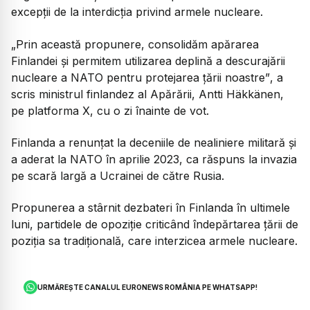
excepții de la interdicția privind armele nucleare.
„Prin această propunere, consolidăm apărarea
Finlandei și permitem utilizarea deplină a descurajării
nucleare a NATO pentru protejarea țării noastre”
, a
scris ministrul finlandez al Apărării, Antti Häkkänen,
pe platforma X, cu o zi înainte de vot.
Finlanda a renunțat la deceniile de nealiniere militară și
a aderat la NATO în aprilie 2023, ca răspuns la invazia
pe scară largă a Ucrainei de către Rusia.
Propunerea a stârnit dezbateri în Finlanda în ultimele
luni, partidele de opoziție criticând îndepărtarea țării de
poziția sa tradițională, care interzicea armele nucleare.
URMĂREȘTE CANALUL EURONEWS ROMÂNIA PE WHATSAPP!