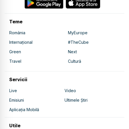
Teme
România
MyEurope
Internațional
#TheCube
Green
Next
Travel
Cultură
Servicii
Live
Video
Emisiuni
Ultimele Știri
Aplicația Mobilă
Utile