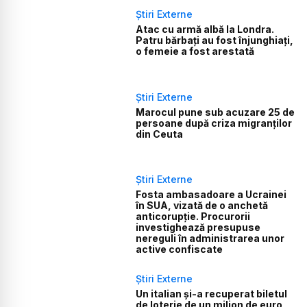
Știri Externe
Atac cu armă albă la Londra.
Patru bărbați au fost înjunghiați,
o femeie a fost arestată
Știri Externe
Marocul pune sub acuzare 25 de
persoane după criza migranților
din Ceuta
Știri Externe
Fosta ambasadoare a Ucrainei
în SUA, vizată de o anchetă
anticorupție. Procurorii
investighează presupuse
nereguli în administrarea unor
active confiscate
Știri Externe
Un italian și-a recuperat biletul
de loterie de un milion de euro