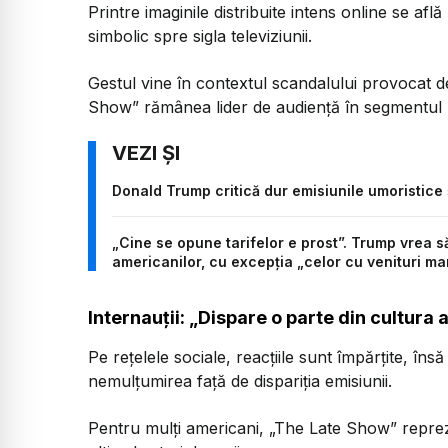
Printre imaginile distribuite intens online se af
simbolic spre sigla televiziunii.
Gestul vine în contextul scandalului provocat de
Show” rămânea lider de audiență în segmentul la
Donald Trump critică dur emisiunile umoristice 
„Cine se opune tarifelor e prost”. Trump vrea 
americanilor, cu excepția „celor cu venituri ma
Internauții: „Dispare o parte din cultura
Pe rețelele sociale, reacțiile sunt împărțite, îns
nemulțumirea față de dispariția emisiunii.
Pentru mulți americani, „The Late Show” reprez