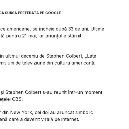
CA SURSĂ PREFERATĂ PE GOOGLE
itice americane, se încheie după 33 de ani. Ultima
tă pentru 21 mai, iar anunțul a stârnit
.
în ultimul deceniu de Stephen Colbert, „Late
misiuni de televiziune din cultura americană.
an și Stephen Colbert s-au reunit într-un moment
ețelei CBS.
r din New York, cei doi au aruncat simbolic
enă care a devenit virală pe internet.