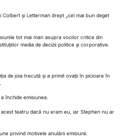
ui Colbert și Letterman drept „cel mai bun deget
siunile tot mai mari asupra vocilor critice din
tuțiilor media de decizii politice și corporative.
ia de joia trecută și a primit ovații în picioare în
.
 a închide emisiunea.
 în acest teatru dacă nu eram eu, iar Stephen nu ar
iune privind motivele anulării emisiunii.