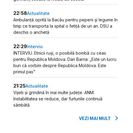
22:58
Actualitate
Ambulanță oprită la Bacău pentru pepeni și legume în
timp ce transporta la spital o fetiță de un an. DSU a
deschis o anchetă
22:29
Interviu
INTERVIU. Etnicii ruși, o posibilă bombă cu ceas
pentru Republica Moldova. Dan Barna: „Este un lucru
bun că vorbim despre Republica Moldova. Este
primul pas”
21:25
Actualitate
Vijelii și grindină în mai multe județe. ANM:
Instabilitatea se reduce, dar furtunile continuă
sâmbătă
VEZI MAI MULT