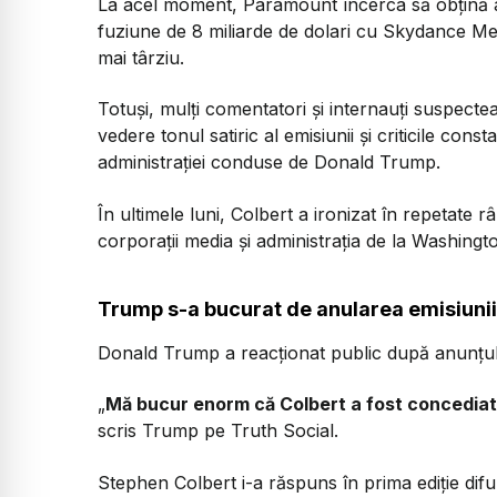
La acel moment, Paramount încerca să obțină a
fuziune de 8 miliarde de dolari cu Skydance Me
mai târziu.
Totuși, mulți comentatori și internauți suspecte
vedere tonul satiric al emisiunii și criticile co
administrației conduse de Donald Trump.
În ultimele luni, Colbert a ironizat în repetate rân
corporații media și administrația de la Washingt
Trump s-a bucurat de anularea emisiunii
Donald Trump a reacționat public după anunțu
„
Mă bucur enorm că Colbert a fost concediat. 
scris Trump pe Truth Social.
Stephen Colbert i-a răspuns în prima ediție dif