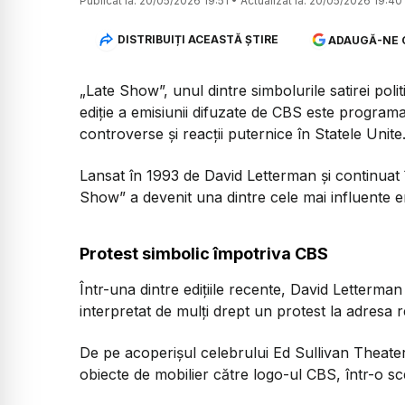
Publicat la:
20/05/2026 19:51
•
Actualizat la:
20/05/2026 19:40
DISTRIBUIȚI ACEASTĂ ȘTIRE
ADAUGĂ-NE 
„Late Show”, unul dintre simbolurile satirei pol
ediție a emisiunii difuzate de CBS este programa
controverse și reacții puternice în Statele Unite
Lansat în 1993 de David Letterman și continuat 
Show” a devenit una dintre cele mai influente e
Protest simbolic împotriva CBS
Într-una dintre edițiile recente, David Letterm
interpretat de mulți drept un protest la adresa r
De pe acoperișul celebrului Ed Sullivan Theate
obiecte de mobilier către logo-ul CBS, într-o sc