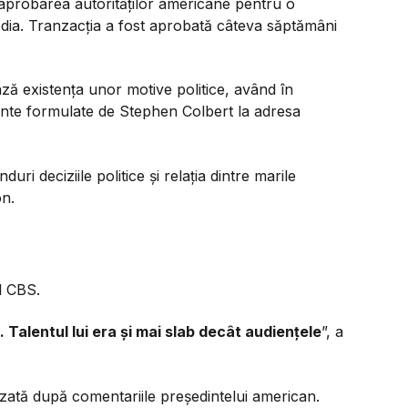
probarea autorităților americane pentru o
dia. Tranzacția a fost aprobată câteva săptămâni
ază existența unor motive politice, având în
nstante formulate de Stephen Colbert la adresa
duri deciziile politice și relația dintre marile
on.
l CBS.
Talentul lui era și mai slab decât audiențele
”, a
uzată după comentariile președintelui american.