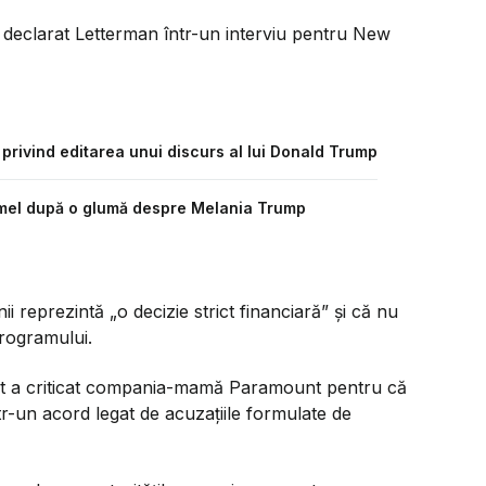
 declarat Letterman într-un interviu pentru New
rivind editarea unui discurs al lui Donald Trump
mel după o glumă despre Melania Trump
 reprezintă „o decizie strict financiară” și că nu
rogramului.
rt a criticat compania-mamă Paramount pentru că
tr-un acord legat de acuzațiile formulate de