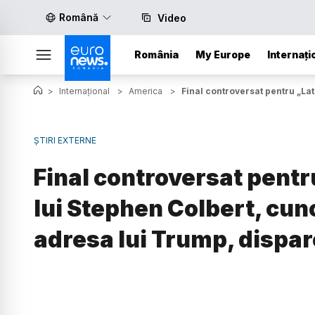
Română
Video
România
My Europe
Internați
>
Internațional
>
America
>
Final controversat pentru „La
ȘTIRI EXTERNE
Final controversat pent
lui Stephen Colbert, cun
adresa lui Trump, dispar