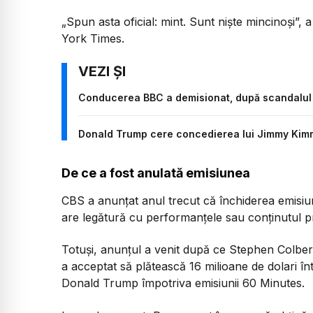
„Spun asta oficial: mint. Sunt niște mincinoși”,
a
York Times.
Conducerea BBC a demisionat, după scandalul p
Donald Trump cere concedierea lui Jimmy Kim
De ce a fost anulată emisiunea
CBS a anunțat anul trecut că închiderea emisiunii
are legătură cu performanțele sau conținutul p
Totuși, anunțul a venit după ce Stephen Colbe
a acceptat să plătească 16 milioane de dolari în
Donald Trump împotriva emisiunii 60 Minutes.