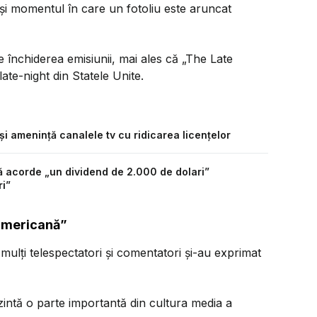
lă și momentul în care un fotoliu este aruncat
 închiderea emisiunii, mai ales că „The Late
te-night din Statele Unite.
și amenință canalele tv cu ridicarea licențelor
să acorde „un dividend de 2.000 de dolari”
ri”
 americană”
ă mulți telespectatori și comentatori și-au exprimat
intă o parte importantă din cultura media a