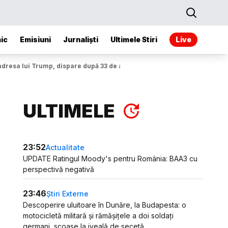
ic
Emisiuni
Jurnaliști
Ultimele Stiri
Live
adresa lui Trump, dispare după 33 de ani
ULTIMELE
23:52
Actualitate
UPDATE Ratingul Moody's pentru România: BAA3 cu
perspectivă negativă
23:46
Știri Externe
Descoperire uluitoare în Dunăre, la Budapesta: o
motocicletă militară și rămășițele a doi soldați
germani, scoase la iveală de secetă