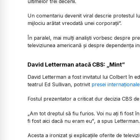
ultimelor trei decenii.
Un comentariu devenit viral descrie protestul l
mijlociu arătat vreodată unei corporații”.
În paralel, mai mulți analiști vorbesc despre pre
televiziunea americană și despre dependența insti
David Letterman atacă CBS: „Mint”
David Letterman a fost invitatul lui Colbert în ediț
teatrul Ed Sullivan, potrivit
presei internaționale
Fostul prezentator a criticat dur decizia CBS de
„Am tot dreptul să fiu furios. Voi nu ați fi fost
fi fost aici dacă nu eram eu”
, a spus Letterman.
Acesta a ironizat și explicațiile oferite de televiz