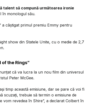
ră talent să compună următoarea ironie
l în monologul său.
” a câștigat primul premiu Emmy pentru
night show din Statele Unite, cu o medie de 2,7
en.
 of the Rings”
unțat că va lucra la un nou film din universul
ristul Peter McGee.
ași timp această emisiune, dar se pare că voi fi
ă scuzați, trebuie să termin o emisiune de
 ne vom revedea în Shire”,
a declarat Colbert în