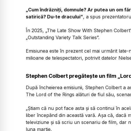
„Cum îndrăzniți, domnule? Ar putea un om fă
satirică? Du-te dracului”
, a spus prezentatoru
În 2025, „The Late Show With Stephen Colbert
„Outstanding Variety Talk Series”.
Emisiunea este în prezent cel mai urmărit late-
milioane de telespectatori, potrivit datelor Niels
Stephen Colbert pregătește un film „Lord
După încheierea emisiunii, Stephen Colbert a an
The Lord of the Rings alături de fiul său, scena
„Știam că nu pot face asta și să continui în acel
liber începând din această vară. Așa că, dacă m
televiziune și să scriu un scenariu de film, dar
luna martie.