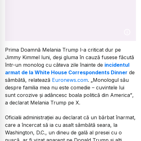
Prima Doamnă Melania Trump l-a criticat dur pe
Jimmy Kimmel luni, deși gluma în cauză fusese făcută
într-un monolog cu câteva zile înainte de
incidentul
armat de la White House Correspondents Dinner
de
sâmbătă, relatează
Euronews.com
.
„Monologul său
despre familia mea nu este comedie – cuvintele lui
sunt corozive și adâncesc boala politică din America”
,
a declarat Melania Trump pe X.
Oficialii administrației au declarat că un bărbat înarmat,
care a încercat să ia cu asalt sâmbătă seara, la
Washington, D.C., un dineu de gală al presei cu o
pușcă, ar fi vizat aparent pe Donald Trump și alți