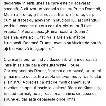
declarație în emisiunea sa care este cu adevărat
șocantă. A difuzat un videoclip fals cu Prima Doamnă,
Melania Trump, și fiul nostru, Barron Trump, ca și
cum ar fi fost cu adevărat în studioul lui, ascultându-l
vorbind, ceea ce nu era cazul și nici nu ar fi fost
vreodată. Apoi a spus: „Prima noastră Doamnă,
Melania, este aici. Uitați-vă la Melania, atât de
frumoasă. Doamnă Trump, aveți o strălucire de parcă
ați fi o văduvă în așteptare.”
O zi mai târziu, un individ dezechilibrat a încercat să
intre în sala de bal a dineului White House
Correspondents Dinner, înarmat cu o pușcă, un pistol
și mai multe cuțite. Era acolo dintr-un motiv foarte clar
și sinistru. Apreciez că atât de mulți oameni sunt
revoltați de apelul josnic la violență făcut de Kimmel și,
în mod normal, nu aș reacționa la nimic din ceea ce
spune el, dar asta depășește orice limită.