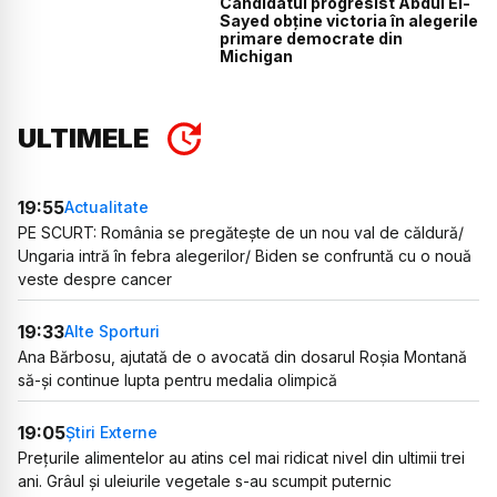
Candidatul progresist Abdul El-
Sayed obține victoria în alegerile
primare democrate din
Michigan
ULTIMELE
19:55
Actualitate
PE SCURT: România se pregătește de un nou val de căldură/
Ungaria intră în febra alegerilor/ Biden se confruntă cu o nouă
veste despre cancer
19:33
Alte Sporturi
Ana Bărbosu, ajutată de o avocată din dosarul Roșia Montană
să-și continue lupta pentru medalia olimpică
19:05
Știri Externe
Prețurile alimentelor au atins cel mai ridicat nivel din ultimii trei
ani. Grâul și uleiurile vegetale s-au scumpit puternic