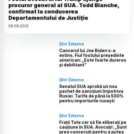
procuror general al SUA. Todd Blanche,
confirmat la conducerea
Departamentului de Justiție
08
.
08
.
2026
Știri Externe
Cancerul lui Joe Biden s-a
extins. Fiul fostului președinte
american: „Este foarte dureros
și debilitant”
Știri Externe
Senatul SUA aprobă un nou
pachet de sancțiuni împotriva
Rusiei. Tarife de până la 500%
pentru importurile rusești
Știri Externe
Frații Tate cer să fie eliberați pe
cauțiune în SUA. Avocații: „Sunt
prea cunoscuți pentru a putea