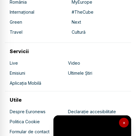
România
MyEurope
Internațional
#TheCube
Green
Next
Travel
Cultură
Servicii
Live
Video
Emisiuni
Ultimele Știri
Aplicația Mobilă
Utile
Despre Euronews
Declarație accesibilitate
Politica Cookie
Politica de confidențialitate
×
Formular de contact
Transparență în utilizarea AI