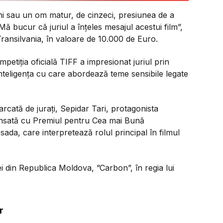
ani sau un om matur, de cinzeci, presiunea de a
. Mă bucur că juriul a înțeles mesajul acestui film
”,
ransilvania, în valoare de 10.000 de Euro.
mpetiția oficială TIFF a impresionat juriul prin
i inteligența cu care abordează teme sensibile legate
emarcată de jurați, Sepidar Tari, protagonista
nsată cu Premiul pentru Cea mai Bună
da, care interpretează rolul principal în filmul
ei din Republica Moldova, ”Carbon”, în regia lui
r