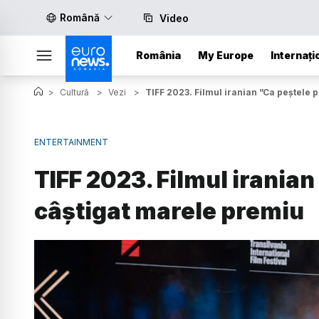
Română
Video
România
My Europe
Internați
>
Cultură
>
Vezi
>
TIFF 2023. Filmul iranian ”Ca peștele 
ENTERTAINMENT
TIFF 2023. Filmul iranian
câștigat marele premiu