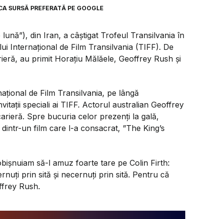
CA SURSĂ PREFERATĂ PE GOOGLE
lună”), din Iran, a câștigat Trofeul Transilvania în
ului Internațional de Film Transilvania (TIFF). De
ieră, au primit Horațiu Mălăele, Geoffrey Rush și
rnațional de Film Transilvania, pe lângă
nvitații speciali ai TIFF. Actorul australian Geoffrey
arieră. Spre bucuria celor prezenți la gală,
dintr-un film care l-a consacrat, ”The King’s
 obișnuiam să-l amuz foarte tare pe Colin Firth:
ernuți prin sită și necernuți prin sită. Pentru că
offrey Rush.