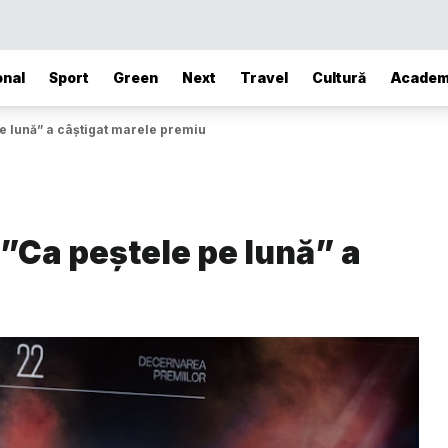
onal
Sport
Green
Next
Travel
Cultură
Academ
pe lună” a câștigat marele premiu
 ”Ca peștele pe lună” a