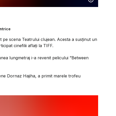
ntrice
at pe scena Teatrului clujean. Acesta a susținut un
cipat cinefilii aflați la TIFF.
nea lungmetraj i-a revenit pelicului ”Between
iene Dornaz Hajiha, a primit marele trofeu