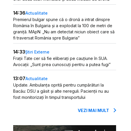
14:36
Actualitate
Premierul bulgar spune că o dronă a intrat dinspre
România în Bulgaria și a explodat la 100 de metri de
graniță. MApN: „Nu am detectat niciun obiect care să
fi traversat România spre Bulgaria”
14:33
Știri Externe
Frații Tate cer să fie eliberați pe cauțiune în SUA.
Avocații: „Sunt prea cunoscuți pentru a putea fugi”
13:07
Actualitate
Update. Ambulanța oprită pentru cumpărături la
Bacău: DSU a găsit și alte nereguli. Pacienții nu au
fost monitorizați în timpul transportului
VEZI MAI MULT