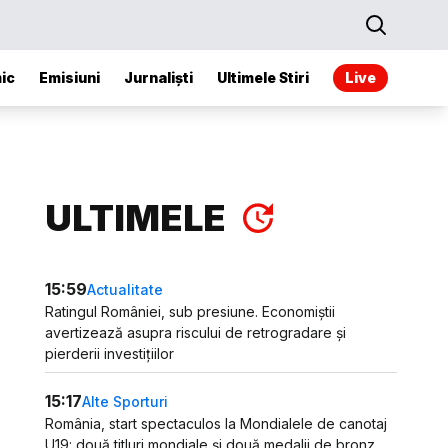
ic
Emisiuni
Jurnaliști
Ultimele Stiri
Live
ULTIMELE
15:59
Actualitate
Ratingul României, sub presiune. Economiștii
avertizează asupra riscului de retrogradare și
pierderii investițiilor
15:17
Alte Sporturi
România, start spectaculos la Mondialele de canotaj
U19: două titluri mondiale și două medalii de bronz