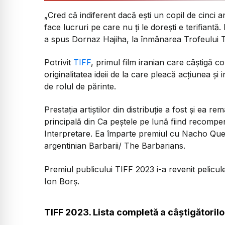
„
Cred că indiferent dacă ești un copil de cinci 
face lucruri pe care nu ți le dorești e terifiantă
a spus Dornaz Hajiha, la înmânarea Trofeului T
Potrivit
TIFF
, primul film iranian care câștigă co
originalitatea ideii de la care pleacă acțiunea ș
de rolul de părinte.
Prestația artiștilor din distribuție a fost și ea r
principală din
Ca peștele pe lună
fiind recompe
Interpretare. Ea împarte premiul cu Nacho Quesa
argentinian
Barbarii/ The Barbarians
.
Premiul publicului TIFF 2023 i-a revenit pelicul
Ion Borș.
TIFF 2023. Lista completă a câștigătorilo