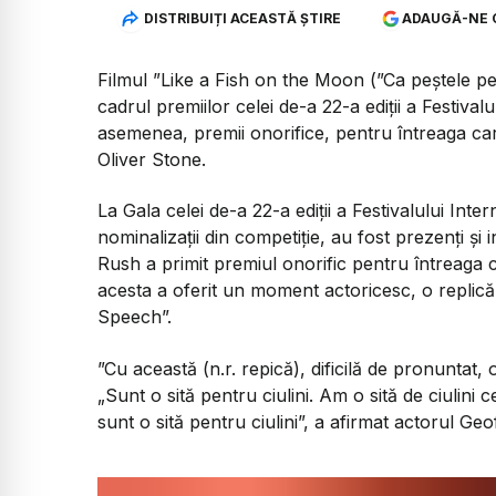
DISTRIBUIȚI ACEASTĂ ȘTIRE
ADAUGĂ-NE 
Filmul ”Like a Fish on the Moon (”Ca peștele pe 
cadrul premiilor celei de-a 22-a ediții a Festival
asemenea, premii onorifice, pentru întreaga car
Oliver Stone.
La Gala celei de-a 22-a ediții a Festivalului Inte
nominalizații din competiție, au fost prezenți și i
Rush a primit premiul onorific pentru întreaga c
acesta a oferit un moment actoricesc, o replică 
Speech”.
”Cu această (n.r. repică), dificilă de pronuntat,
„Sunt o sită pentru ciulini. Am o sită de ciulini c
sunt o sită pentru ciulini”, a afirmat actorul Ge