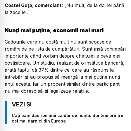
Costel Guța, comerciant
:
„Nu mult, de la doi lei până
la zece lei.”
Nunți mai puține, economii mai mari
Cadourile care nu costă mult nu sunt scoase de
români de pe lista de cumpărături. Sunt însă schimbări
importante când vorbim despre cheltuielile ceva mai
costisitoare. Un studiu, realizat de o instituție bancară,
arată faptul că 37% dintre cei care au răspuns la
întrebări și-au propus să meargă la mai puține nunți
anul acesta. Iar un procent similar dintre participanți
nu mai doresc să-și legalizeze relațiile.
Câți bani dau românii ca dar de nuntă. Suntem printre
cei mai darnici din Europa