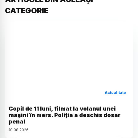
CATEGORIE
Actualitate
Copil de 11 luni, filmat la volanul unei
mașini în mers. Poliția a deschis dosar
penal
10
.
08
.
2026