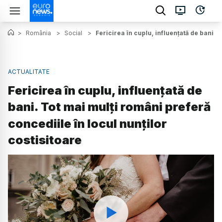
>
România
>
Social
>
Fericirea în cuplu, influențată de bani. 
ACTUALITATE
Fericirea în cuplu, influențată de
bani. Tot mai mulți români preferă
concediile în locul nunților
costisitoare