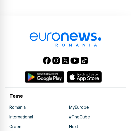
Teme
România
MyEurope
Internațional
#TheCube
Green
Next