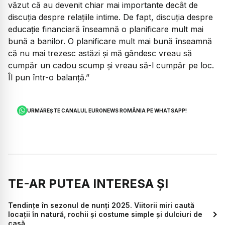
văzut că au devenit chiar mai importante decât de
discuția despre relațiile intime. De fapt, discuția despre
educație financiară înseamnă o planificare mult mai
bună a banilor. O planificare mult mai bună înseamnă
că nu mai trezesc astăzi și mă gândesc vreau să
cumpăr un cadou scump și vreau să-l cumpăr pe loc.
Îl pun într-o balanță.”
URMĂREȘTE CANALUL EURONEWS ROMÂNIA PE WHATSAPP!
TE-AR PUTEA INTERESA ȘI
Tendințe în sezonul de nunți 2025. Viitorii miri caută
locații în natură, rochii și costume simple și dulciuri de
casă