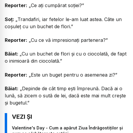
Reporter:
„Ce ați cumpărat soției?”
Soț:
„
Trandafiri, iar fetelor le-am luat astea. Câte un
coșuleț cu un buchet de flori.”
Reporter:
„Cu ce vă impresionați partenera?”
Băiat:
„Cu un buchet de flori și cu o ciocolată, de fapt
o inimioară din ciocolată.”
Reporter:
„Este un buget pentru o asemenea zi?”
Băiat:
„Depinde de cât timp ești împreună. Dacă ai o
lună, să zicem o sută de lei, dacă este mai mult crește
și bugetul.”
Valentine's Day - Cum a apărut Ziua Îndrăgostiților și