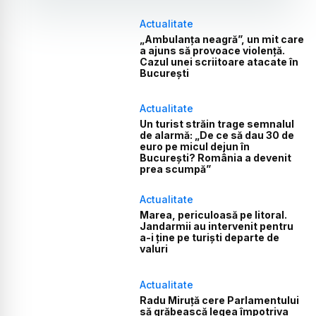
Actualitate
„Ambulanța neagră”, un mit care
a ajuns să provoace violență.
Cazul unei scriitoare atacate în
București
Actualitate
Un turist străin trage semnalul
de alarmă: „De ce să dau 30 de
euro pe micul dejun în
București? România a devenit
prea scumpă”
Actualitate
Marea, periculoasă pe litoral.
Jandarmii au intervenit pentru
a-i ține pe turiști departe de
valuri
Actualitate
Radu Miruță cere Parlamentului
să grăbească legea împotriva