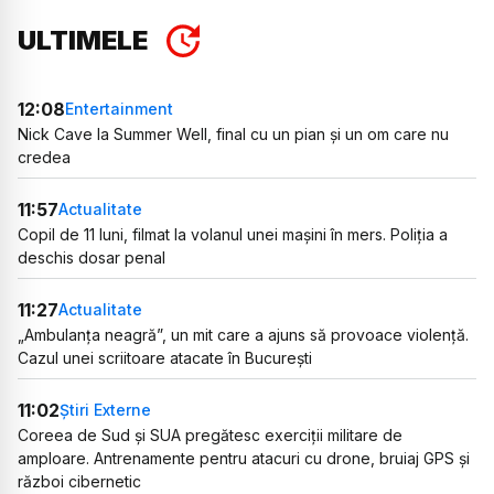
ULTIMELE
12:08
Entertainment
Nick Cave la Summer Well, final cu un pian și un om care nu
credea
11:57
Actualitate
Copil de 11 luni, filmat la volanul unei mașini în mers. Poliția a
deschis dosar penal
11:27
Actualitate
„Ambulanța neagră”, un mit care a ajuns să provoace violență.
Cazul unei scriitoare atacate în București
11:02
Știri Externe
Coreea de Sud și SUA pregătesc exerciții militare de
amploare. Antrenamente pentru atacuri cu drone, bruiaj GPS și
război cibernetic