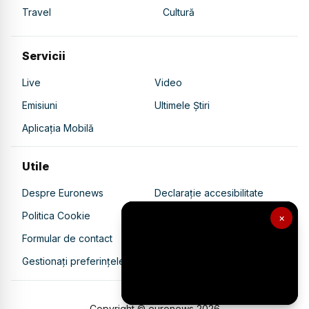
Travel
Cultură
Servicii
Live
Video
Emisiuni
Ultimele Știri
Aplicația Mobilă
Utile
Despre Euronews
Declarație accesibilitate
Politica Cookie
Politica de confidențialitate
×
Formular de contact
Transparență în utilizarea AI
Gestionați preferințele
Copyright © euronews
2026