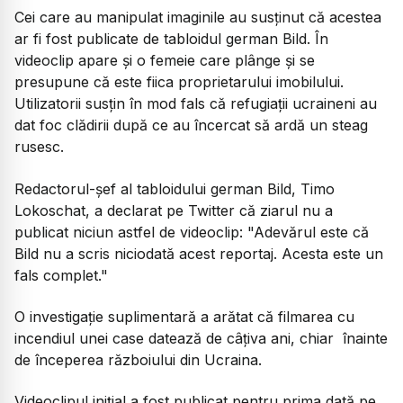
Cei care au manipulat imaginile au susținut că acestea
ar fi fost publicate de tabloidul german Bild. În
videoclip apare și o femeie care plânge și se
presupune că este fiica proprietarului imobilului.
Utilizatorii susțin în mod fals că refugiații ucraineni au
dat foc clădirii după ce au încercat să ardă un steag
rusesc.
Redactorul-șef al tabloidului german Bild, Timo
Lokoschat, a declarat pe Twitter că ziarul nu a
publicat niciun astfel de videoclip: "Adevărul este că
Bild nu a scris niciodată acest reportaj. Acesta este un
fals complet."
O investigație suplimentară a arătat că filmarea cu
incendiul unei case datează de câțiva ani, chiar înainte
de începerea războiului din Ucraina.
Videoclipul inițial a fost publicat pentru prima dată pe