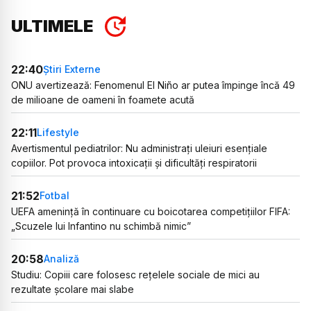
ULTIMELE
22:40
Știri Externe
ONU avertizează: Fenomenul El Niño ar putea împinge încă 49
de milioane de oameni în foamete acută
22:11
Lifestyle
Avertismentul pediatrilor: Nu administrați uleiuri esențiale
copiilor. Pot provoca intoxicații și dificultăți respiratorii
21:52
Fotbal
UEFA amenință în continuare cu boicotarea competițiilor FIFA:
„Scuzele lui Infantino nu schimbă nimic”
20:58
Analiză
Studiu: Copiii care folosesc rețelele sociale de mici au
rezultate școlare mai slabe