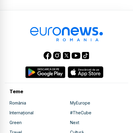
Teme
România
MyEurope
Internațional
#TheCube
Green
Next
Travel
Cultură