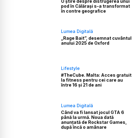
O știre despre distrugerea unui
pod în Călărași s-a transformat
în contre geografice
Lumea Digitală
„Rage Bait”, desemnat cuvântul
anului 2025 de Oxford
Lifestyle
#TheCube. Malta: Acces gratuit
la fitness pentru cei care au
între 16 și 21 de ani
Lumea Digitală
Când va fi lansat jocul GTA 6
până la urmă. Noua dată
anunțată de Rockstar Games,
după încă o amânare