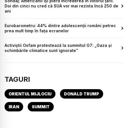
Sondaj: Americanii își pierd încrederea în viitorul țării.
Doi din cinci nu cred că SUA vor mai rezista încă 250 de
ani
Eurobarometru: 44% dintre adolescenții români petrec
prea mult timp în fața ecranelor
Activiștii Oxfam protestează la summitul G7: „Gaza și
schimbările climatice sunt ignorate”
TAGURI
ORIENTUL MIJLOCIU
DONALD TRUMP
IRAN
SUMMIT