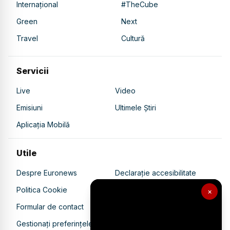
Internațional
#TheCube
Green
Next
Travel
Cultură
Servicii
Live
Video
Emisiuni
Ultimele Știri
Aplicația Mobilă
Utile
Despre Euronews
Declarație accesibilitate
Politica Cookie
Politica de confidențialitate
×
Formular de contact
Transparență în utilizarea AI
Gestionați preferințele