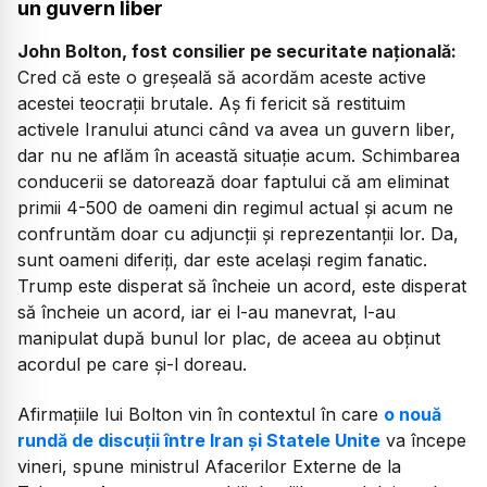
un guvern liber
John Bolton, fost consilier pe securitate națională:
Cred că este o greșeală să acordăm aceste active
acestei teocrații brutale. Aș fi fericit să restituim
activele Iranului atunci când va avea un guvern liber,
dar nu ne aflăm în această situație acum. Schimbarea
conducerii se datorează doar faptului că am eliminat
primii 4-500 de oameni din regimul actual și acum ne
confruntăm doar cu adjuncții și reprezentanții lor. Da,
sunt oameni diferiți, dar este același regim fanatic.
Trump este disperat să încheie un acord, este disperat
să încheie un acord, iar ei l-au manevrat, l-au
manipulat după bunul lor plac, de aceea au obținut
acordul pe care și-l doreau.
Afirmațiile lui Bolton vin în contextul în care
o nouă
rundă de discuții între Iran și Statele Unite
va începe
vineri, spune ministrul Afacerilor Externe de la