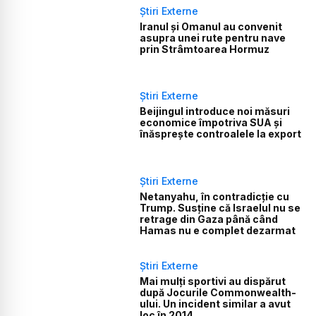
Știri Externe
Iranul și Omanul au convenit
asupra unei rute pentru nave
prin Strâmtoarea Hormuz
Știri Externe
Beijingul introduce noi măsuri
economice împotriva SUA și
înăsprește controalele la export
Știri Externe
Netanyahu, în contradicție cu
Trump. Susține că Israelul nu se
retrage din Gaza până când
Hamas nu e complet dezarmat
Știri Externe
Mai mulți sportivi au dispărut
după Jocurile Commonwealth-
ului. Un incident similar a avut
loc în 2014