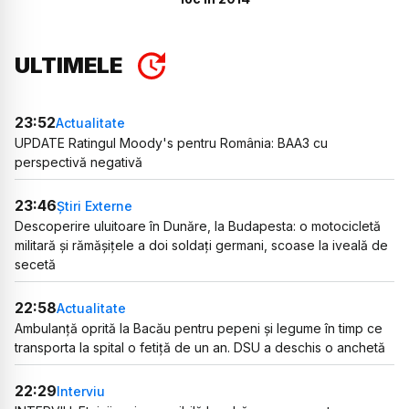
ULTIMELE
23:52
Actualitate
UPDATE Ratingul Moody's pentru România: BAA3 cu
perspectivă negativă
23:46
Știri Externe
Descoperire uluitoare în Dunăre, la Budapesta: o motocicletă
militară și rămășițele a doi soldați germani, scoase la iveală de
secetă
22:58
Actualitate
Ambulanță oprită la Bacău pentru pepeni și legume în timp ce
transporta la spital o fetiță de un an. DSU a deschis o anchetă
22:29
Interviu