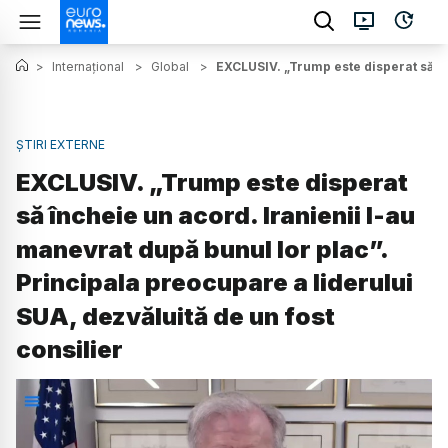
>
Internațional
>
Global
>
EXCLUSIV. „Trump este disperat să în
ȘTIRI EXTERNE
EXCLUSIV. „Trump este disperat
să încheie un acord. Iranienii l-au
manevrat după bunul lor plac”.
Principala preocupare a liderului
SUA, dezvăluită de un fost
consilier