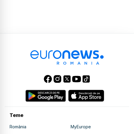
Teme
România
MyEurope