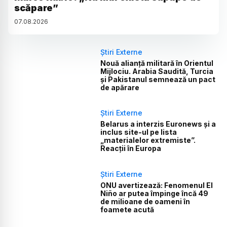
scăpare”
07
.
08
.
2026
Știri Externe
Nouă alianță militară în Orientul
Mijlociu. Arabia Saudită, Turcia
și Pakistanul semnează un pact
de apărare
Știri Externe
Belarus a interzis Euronews și a
inclus site-ul pe lista
„materialelor extremiste”.
Reacții în Europa
Știri Externe
ONU avertizează: Fenomenul El
Niño ar putea împinge încă 49
de milioane de oameni în
foamete acută