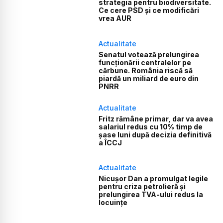
strategia pentru biodiversitate.
Ce cere PSD și ce modificări
vrea AUR
Actualitate
Senatul votează prelungirea
funcționării centralelor pe
cărbune. România riscă să
piardă un miliard de euro din
PNRR
Actualitate
Fritz rămâne primar, dar va avea
salariul redus cu 10% timp de
șase luni după decizia definitivă
a ÎCCJ
Actualitate
Nicușor Dan a promulgat legile
pentru criza petrolieră și
prelungirea TVA-ului redus la
locuințe