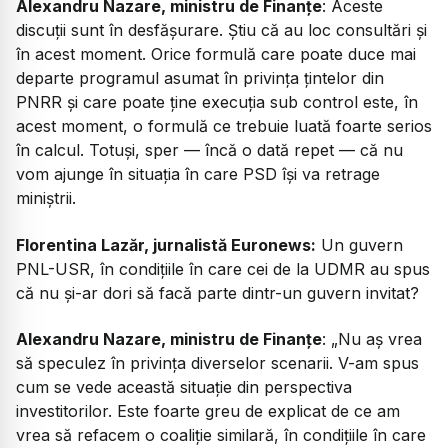
Alexandru Nazare, ministru de Finanțe
: Aceste
discuții sunt în desfășurare. Știu că au loc consultări și
în acest moment. Orice formulă care poate duce mai
departe programul asumat în privința țintelor din
PNRR și care poate ține execuția sub control este, în
acest moment, o formulă ce trebuie luată foarte serios
în calcul. Totuși, sper — încă o dată repet — că nu
vom ajunge în situația în care PSD își va retrage
miniștrii.
Florentina Lazăr, jurnalistă Euronews:
Un guvern
PNL-USR, în condițiile în care cei de la UDMR au spus
că nu și-ar dori să facă parte dintr-un guvern invitat?
Alexandru Nazare, ministru de Finanțe
: „Nu aș vrea
să speculez în privința diverselor scenarii. V-am spus
cum se vede această situație din perspectiva
investitorilor. Este foarte greu de explicat de ce am
vrea să refacem o coaliție similară, în condițiile în care