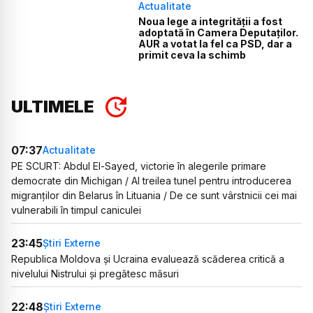
Actualitate
Noua lege a integrității a fost
adoptată în Camera Deputaților.
AUR a votat la fel ca PSD, dar a
primit ceva la schimb
ULTIMELE
07:37
Actualitate
PE SCURT: Abdul El-Sayed, victorie în alegerile primare
democrate din Michigan / Al treilea tunel pentru introducerea
migranților din Belarus în Lituania / De ce sunt vârstnicii cei mai
vulnerabili în timpul caniculei
23:45
Știri Externe
Republica Moldova și Ucraina evaluează scăderea critică a
nivelului Nistrului și pregătesc măsuri
22:48
Știri Externe