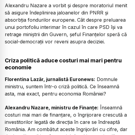
Alexandru Nazare a vorbit și despre moratoriul menit
să asigure îndeplinirea jaloanelor din PNRR şi
absorbţia fondurilor europene. Cât despre preluarea
unui portofoliu interimar în cazul în care PSD își va
retrage miniștrii din Guvern, șeful Finanțelor speră că
social-democrații vor reveni asupra deciziei.
Criza politică aduce costuri mai mari pentru
economie
Florentina Lazăr, jurnalistă Euronews
:
Domnule
ministru, suntem într-o criză politică. Ce înseamnă
asta, mai exact, pentru economia României?
Alexandru Nazare, ministru de Finanțe
:
Înseamnă
costuri mai mari de finanțare, o îngrijorare crescută a
investitorilor legată de direcția în care se îndreaptă
România. Am combătut aceste îngrijorări cu cifre, dar