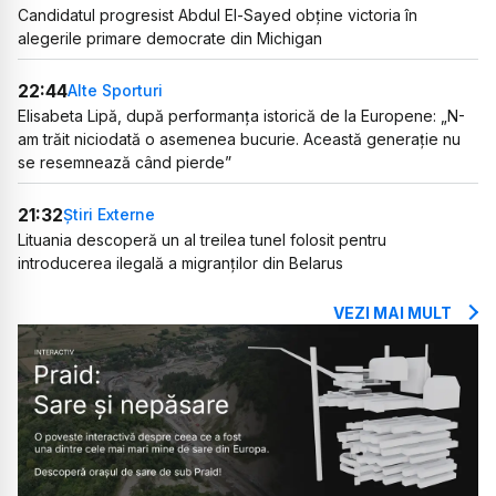
Candidatul progresist Abdul El-Sayed obține victoria în
alegerile primare democrate din Michigan
22:44
Alte Sporturi
Elisabeta Lipă, după performanța istorică de la Europene: „N-
am trăit niciodată o asemenea bucurie. Această generație nu
se resemnează când pierde”
21:32
Știri Externe
Lituania descoperă un al treilea tunel folosit pentru
introducerea ilegală a migranților din Belarus
VEZI MAI MULT