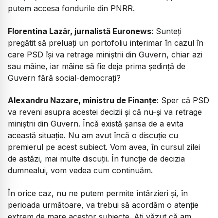
putem accesa fondurile din PNRR.
Florentina Lazăr, jurnalistă Euronews
: Sunteți
pregătit să preluați un portofoliu interimar în cazul în
care PSD își va retrage miniștrii din Guvern, chiar azi
sau mâine, iar mâine să fie deja prima ședință de
Guvern fără social-democrați?
Alexandru Nazare, ministru de Finanțe
: Sper că PSD
va reveni asupra acestei decizii și că nu-și va retrage
miniștrii din Guvern. Încă există șansa de a evita
această situație. Nu am avut încă o discuție cu
premierul pe acest subiect. Vom avea, în cursul zilei
de astăzi, mai multe discuții. În funcție de decizia
dumnealui, vom vedea cum continuăm.
În orice caz, nu ne putem permite întârzieri și, în
perioada următoare, va trebui să acordăm o atenție
extrem de mare acestor subiecte. Ați văzut că am