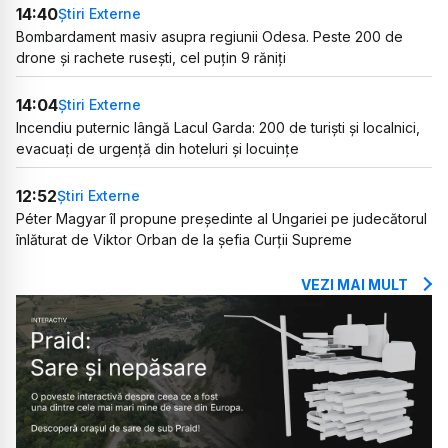
14:40
Știri Externe
Bombardament masiv asupra regiunii Odesa. Peste 200 de
drone și rachete rusești, cel puțin 9 răniți
14:04
Știri Externe
Incendiu puternic lângă Lacul Garda: 200 de turiști și localnici,
evacuați de urgență din hoteluri și locuințe
12:52
Știri Externe
Péter Magyar îl propune președinte al Ungariei pe judecătorul
înlăturat de Viktor Orban de la șefia Curții Supreme
VEZI MAI MULT