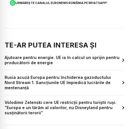
URMĂREȘTE CANALUL EURONEWS ROMÂNIA PE WHATSAPP!
TE-AR PUTEA INTERESA ȘI
Ajutoare pentru energie. UE ia în calcul un sprijin pentru
producătorii de energie
Rusia acuză Europa pentru închiderea gazoductului
Nord Stream 1. Sancțiunile UE împiedică lucrările de
mentenanță
Volodimir Zelenski cere UE restricții pentru turiștii ruși.
”Europa e un tărâm al valorilor, nu Disneyland pentru
susţinătorii terorii”