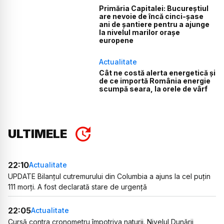
Primăria Capitalei: Bucureștiul
are nevoie de încă cinci-șase
ani de șantiere pentru a ajunge
la nivelul marilor orașe
europene
Actualitate
Cât ne costă alerta energetică și
de ce importă România energie
scumpă seara, la orele de vârf
ULTIMELE
22:10
Actualitate
UPDATE Bilanțul cutremurului din Columbia a ajuns la cel puțin
111 morți. A fost declarată stare de urgență
22:05
Actualitate
Cursă contra cronometru împotriva naturii. Nivelul Dunării