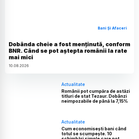
Bani Și Afaceri
Dobânda cheie a fost menținută, conform
BNR. Când se pot aștepta românii la rate
mai mici
10
.
08
.
2026
Actualitate
Românii pot cumpăra de astăzi
titluri de stat Tezaur. Dobânzi
neimpozabile de până la 7,15%
Actualitate
Cum economisești bani când
totul se scumpește. 10
schimbări simple care pot