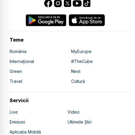
Teme
România
MyEurope
Internațional
#TheCube
Green
Next
Travel
Cultură
Servicii
Live
Video
Emisiuni
Ultimele Știri
Aplicația Mobilă