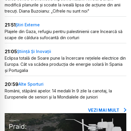
modifică planurile și scoate la iveală lipsa de acțiune din anii
trecuți. Diana Buzoianu: „Cifrele nu sunt noi"
21:51
Știri Externe
Plajele din Gaza, refugiu pentru palestinienii care încearcă să
scape de căldura sufocantă din corturi
21:05
Știință Și Inovații
Eclipsa totală de Soare pune la încercare rețelele electrice din
Europa. Cât va scădea producția de energie solară în Spania
și Portugalia
20:59
Alte Sporturi
Românii, stăpânii apelor. 14 medalii în 9 zile la canotaj, la
Europenele de seniori și la Mondialele de juniori
VEZI MAI MULT