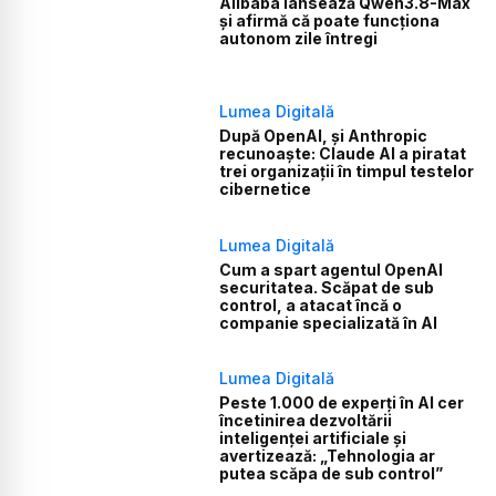
Alibaba lansează Qwen3.8-Max
și afirmă că poate funcționa
autonom zile întregi
Lumea Digitală
După OpenAI, și Anthropic
recunoaște: Claude AI a piratat
trei organizații în timpul testelor
cibernetice
Lumea Digitală
Cum a spart agentul OpenAI
securitatea. Scăpat de sub
control, a atacat încă o
companie specializată în AI
Lumea Digitală
Peste 1.000 de experți în AI cer
încetinirea dezvoltării
inteligenței artificiale și
avertizează: „Tehnologia ar
putea scăpa de sub control”