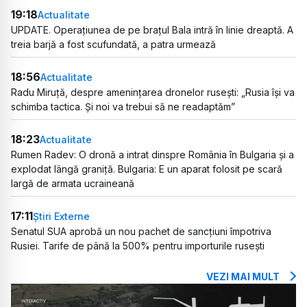
19:18
Actualitate
UPDATE. Operațiunea de pe brațul Bala intră în linie dreaptă. A
treia barjă a fost scufundată, a patra urmează
18:56
Actualitate
Radu Miruță, despre amenințarea dronelor rusești: „Rusia își va
schimba tactica. Și noi va trebui să ne readaptăm”
18:23
Actualitate
Rumen Radev: O dronă a intrat dinspre România în Bulgaria și a
explodat lângă graniță. Bulgaria: E un aparat folosit pe scară
largă de armata ucraineană
17:11
Știri Externe
Senatul SUA aprobă un nou pachet de sancțiuni împotriva
Rusiei. Tarife de până la 500% pentru importurile rusești
VEZI MAI MULT