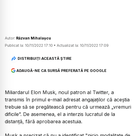
Autor:
Răzvan Mihalașcu
Publicat la:
10/11/2022 17:10
•
Actualizat la:
10/11/2022 17:09
DISTRIBUIȚI ACEASTĂ ȘTIRE
ADAUGĂ-NE CA SURSĂ PREFERATĂ PE GOOGLE
Miliardarul Elon Musk, noul patron al Twitter, a
transmis în primul e-mail adresat angajaților că aceștia
trebuie să se pregătească pentru că urmează „vremuri
dificile”. De asemenea, el a interzis lucratul de la
distanță, fără aprobarea acestuia.
Musk a precizat că nu a identificat "nicio modalitate de